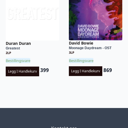
David Bowie
Duran Duran
Moonage Daydream - OST
Greatest
3LP
2LP
Bestillingsvare
Bestillingsvare
869
399
Legg I Handlekurv
Legg I Handlekurv