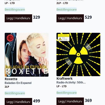
LP - LTD
2LP - LTD
Bestillingsvare
Bestillingsvare
329
529
Legg I Handlekurv
Legg I Handlekurv
Kraftwerk
Roxette
Radio-Activity: 50th…
Baladas En Espanol
LP - LTD
2LP
Bestillingsvare
Bestillingsvare
369
499
Legg I Handlekurv
Legg I Handlekurv