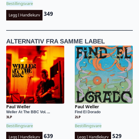
Bestillingsvare
349
Legg I Handlekurv
ALTERNATIV FRA SAMME LABEL
Paul Weller
Paul Weller
Weller At The BBC Vol. ...
Find El Dorado
3LP
2LP
Bestillingsvare
Bestillingsvare
639
529
Legg I Handlekurv
Legg I Handlekurv