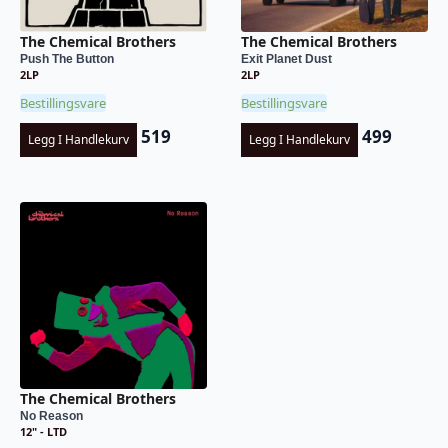
The Chemical Brothers
The Chemical Brothers
Push The Button
Exit Planet Dust
2LP
2LP
Bestillingsvare
Bestillingsvare
519
499
Legg I Handlekurv
Legg I Handlekurv
The Chemical Brothers
No Reason
12" - LTD