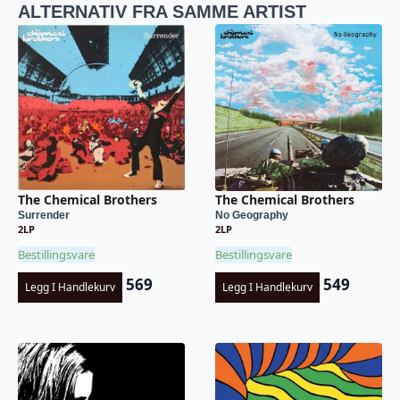
ALTERNATIV FRA SAMME ARTIST
The Chemical Brothers
The Chemical Brothers
Surrender
No Geography
2LP
2LP
Bestillingsvare
Bestillingsvare
569
549
Legg I Handlekurv
Legg I Handlekurv