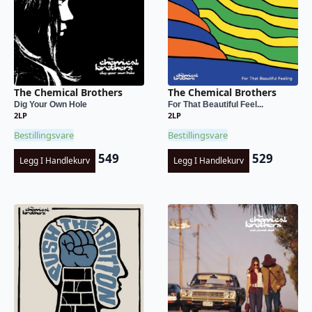
The Chemical Brothers
The Chemical Brothers
Dig Your Own Hole
For That Beautiful Feel...
2LP
2LP
Bestillingsvare
Bestillingsvare
549
529
Legg I Handlekurv
Legg I Handlekurv