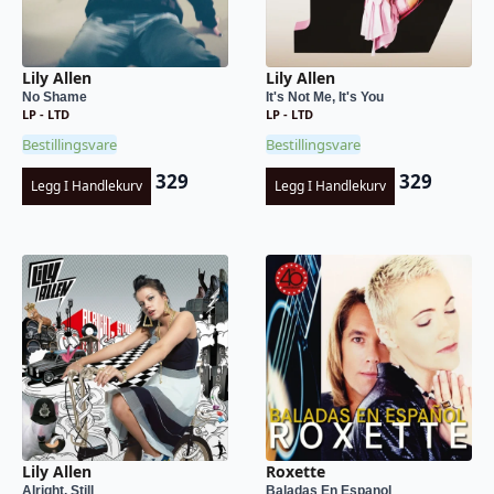
Lily Allen
Lily Allen
No Shame
It's Not Me, It's You
LP - LTD
LP - LTD
Bestillingsvare
Bestillingsvare
329
329
Legg I Handlekurv
Legg I Handlekurv
Lily Allen
Roxette
Alright, Still
Baladas En Espanol