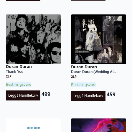
Duran Duran
Duran Duran
Thank You
Duran Duran (Wedding Al...
2LP
2LP
Bestillingsvare
Bestillingsvare
499
459
Legg I Handlekurv
Legg I Handlekurv