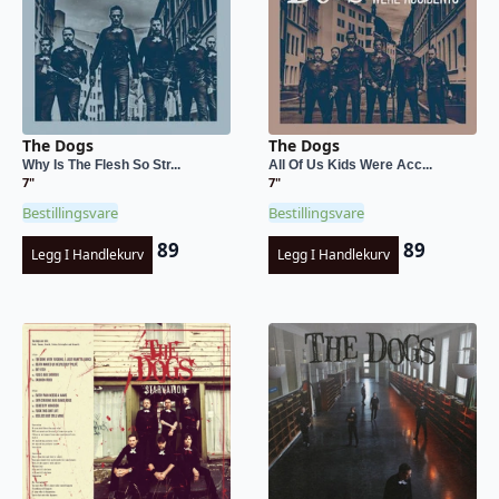
The Dogs
The Dogs
Why Is The Flesh So Str...
All Of Us Kids Were Acc...
7"
7"
Bestillingsvare
Bestillingsvare
89
89
Legg I Handlekurv
Legg I Handlekurv