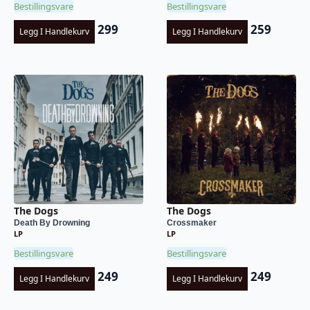
Bestillingsvare
Bestillingsvare
299
259
Legg I Handlekurv
Legg I Handlekurv
The Dogs
The Dogs
Death By Drowning
Crossmaker
LP
LP
Bestillingsvare
Bestillingsvare
249
249
Legg I Handlekurv
Legg I Handlekurv