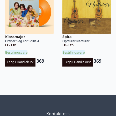
Klossmajor
Spira
Ordner Seg For Snille J...
Oppturer/Nedturer
LP - LTD
LP - LTD
Bestillingsvare
Bestillingsvare
369
369
Legg I Handlekurv
Legg I Handlekurv
Kontakt oss