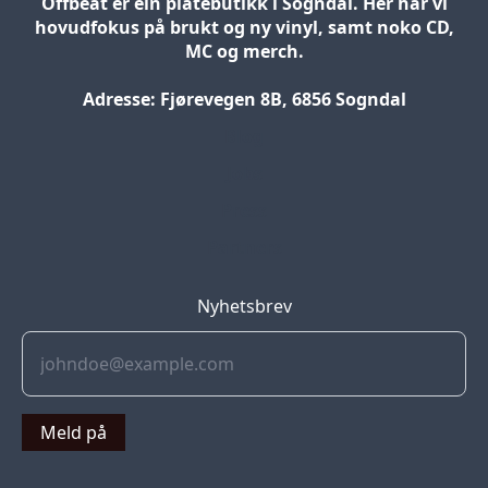
Offbeat er ein platebutikk i Sogndal. Her har vi
hovudfokus på brukt og ny vinyl, samt noko CD,
MC og merch.
Adresse: Fjørevegen 8B, 6856 Sogndal
Blog
Jobs
Press
Partners
Nyhetsbrev
Meld på