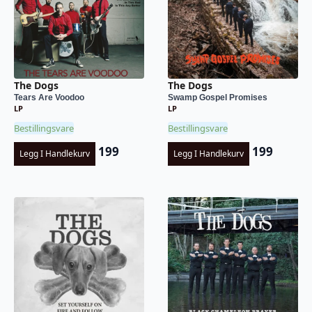
The Dogs
The Dogs
Tears Are Voodoo
Swamp Gospel Promises
LP
LP
Bestillingsvare
Bestillingsvare
199
199
Legg I Handlekurv
Legg I Handlekurv