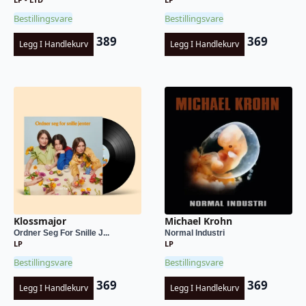
Bestillingsvare
Bestillingsvare
389
369
Legg I Handlekurv
Legg I Handlekurv
Klossmajor
Michael Krohn
Ordner Seg For Snille J...
Normal Industri
LP
LP
Bestillingsvare
Bestillingsvare
369
369
Legg I Handlekurv
Legg I Handlekurv