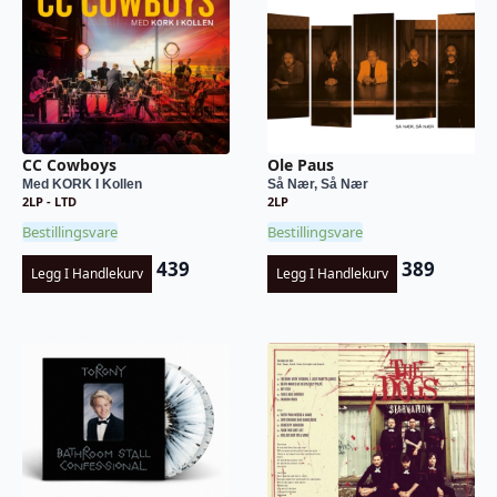
CC Cowboys
Ole Paus
Med KORK I Kollen
Så Nær, Så Nær
2LP - LTD
2LP
Bestillingsvare
Bestillingsvare
439
389
Legg I Handlekurv
Legg I Handlekurv