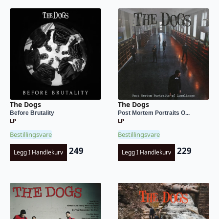
The Dogs
The Dogs
Before Brutality
Post Mortem Portraits O...
LP
LP
Bestillingsvare
Bestillingsvare
249
229
Legg I Handlekurv
Legg I Handlekurv