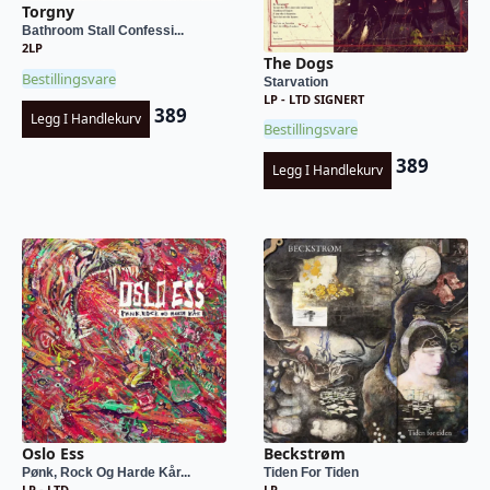
Torgny
Bathroom Stall Confessi...
2LP
The Dogs
Bestillingsvare
Starvation
LP - LTD SIGNERT
389
Legg I Handlekurv
Bestillingsvare
389
Legg I Handlekurv
Oslo Ess
Beckstrøm
Pønk, Rock Og Harde Kår...
Tiden For Tiden
LP - LTD
LP