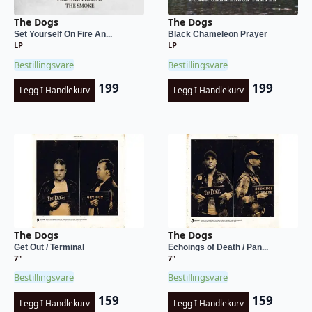
The Dogs
The Dogs
Set Yourself On Fire An...
Black Chameleon Prayer
LP
LP
Bestillingsvare
Bestillingsvare
199
199
Legg I Handlekurv
Legg I Handlekurv
The Dogs
The Dogs
Get Out / Terminal
Echoings of Death / Pan...
7"
7"
Bestillingsvare
Bestillingsvare
159
159
Legg I Handlekurv
Legg I Handlekurv