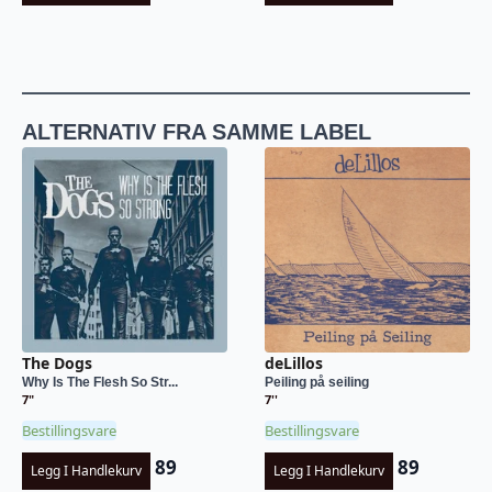
ALTERNATIV FRA SAMME LABEL
The Dogs
deLillos
Why Is The Flesh So Str...
Peiling på seiling
7"
7''
Bestillingsvare
Bestillingsvare
89
89
Legg I Handlekurv
Legg I Handlekurv