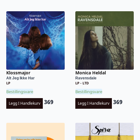
Klossmajor
Monica Heldal
Alt Jeg Ikke Har
Ravensdale
LP
LP - LTD
Bestillingsvare
Bestillingsvare
369
369
Legg I Handlekurv
Legg I Handlekurv