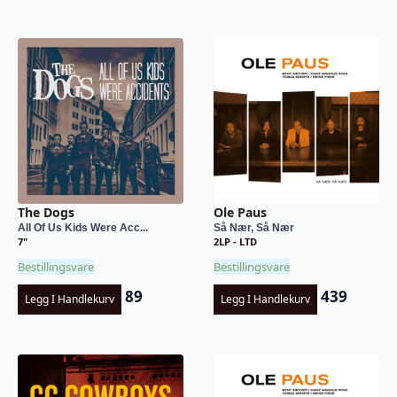
The Dogs
Ole Paus
All Of Us Kids Were Acc...
Så Nær, Så Nær
7"
2LP - LTD
Bestillingsvare
Bestillingsvare
89
439
Legg I Handlekurv
Legg I Handlekurv