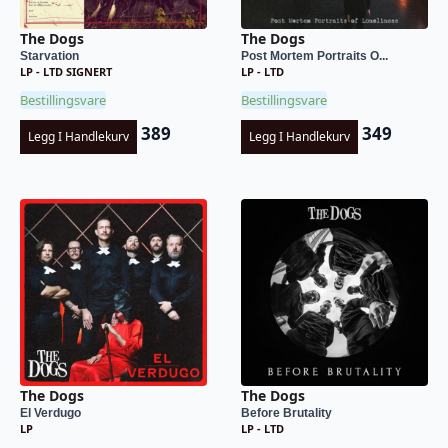
The Dogs
The Dogs
Starvation
Post Mortem Portraits O...
LP - LTD SIGNERT
LP - LTD
Bestillingsvare
Bestillingsvare
389
349
Legg I Handlekurv
Legg I Handlekurv
The Dogs
The Dogs
El Verdugo
Before Brutality
LP
LP - LTD