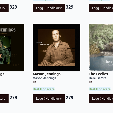
329
329
kurv
Legg I Handlekurv
Legg I Handle
ngs
Mason Jennings
The Feelies
Mason Jennings
Here Before
LP
LP
Bestillingsvare
Bestillingsvare
279
279
kurv
Legg I Handlekurv
Legg I Handle