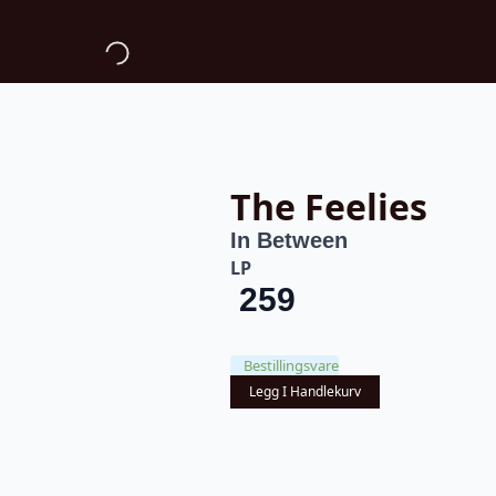
The Feelies
In Between
LP
259
Bestillingsvare
Legg I Handlekurv