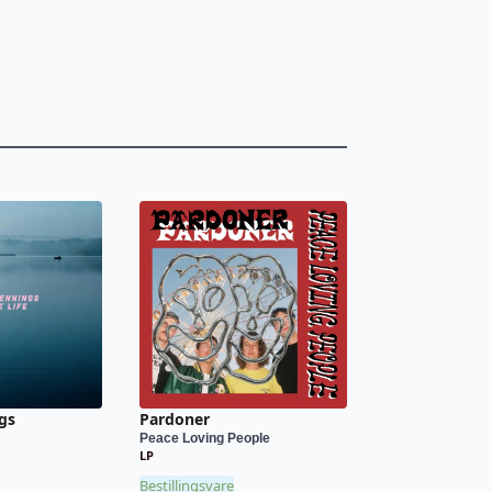
gs
Pardoner
Peace Loving People
LP
Bestillingsvare