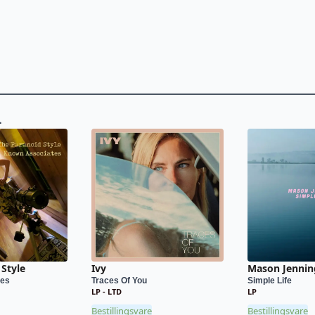
L
Style
Ivy
Mason Jennin
tes
Traces Of You
Simple Life
LP - LTD
LP
Bestillingsvare
Bestillingsvare