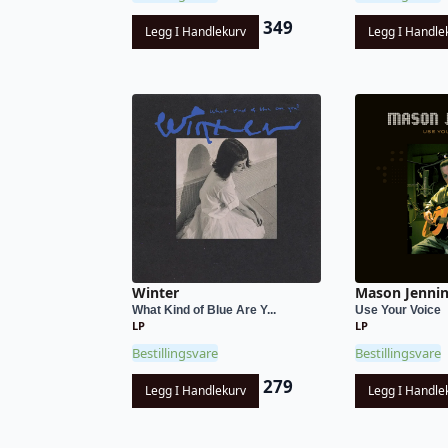
349
Legg I Handlekurv
Legg I Handle
Winter
Mason Jenni
What Kind of Blue Are Y...
Use Your Voice
LP
LP
Bestillingsvare
Bestillingsvare
279
Legg I Handlekurv
Legg I Handle