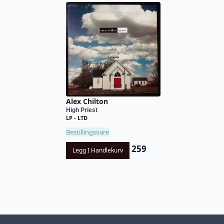
Alex Chilton
High Priest
LP - LTD
Bestillingsvare
259
Legg I Handlekurv