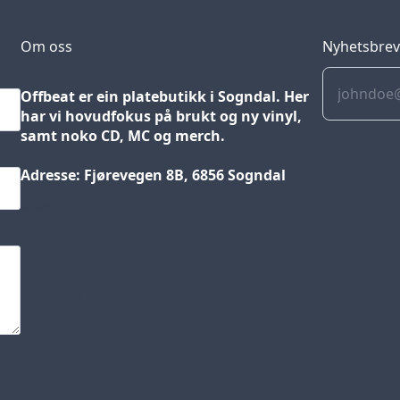
Om oss
Nyhetsbre
Offbeat er ein platebutikk i Sogndal. Her
har vi hovudfokus på brukt og ny vinyl,
samt noko CD, MC og merch.
Adresse: Fjørevegen 8B, 6856 Sogndal
Blog
Jobs
Press
Partners