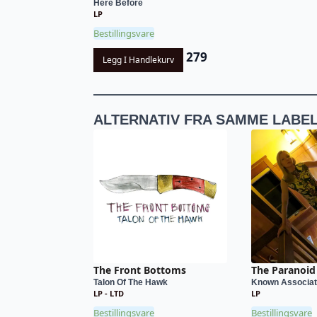
Here Before
LP
Bestillingsvare
279
Legg I Handlekurv
ALTERNATIV FRA SAMME LABE
The Front Bottoms
The Paranoid 
Talon Of The Hawk
Known Associa
LP - LTD
LP
Bestillingsvare
Bestillingsvare