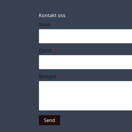
Kontakt oss
Navn
*
Epost
*
Beskjed
*
Send