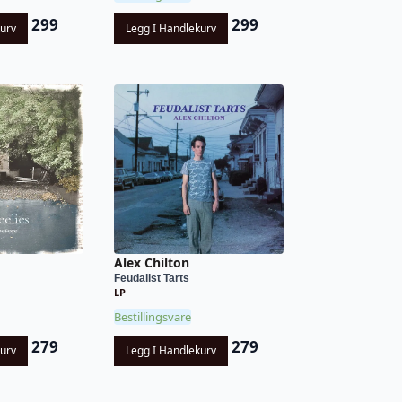
299
299
kurv
Legg I Handlekurv
Alex Chilton
Feudalist Tarts
LP
Bestillingsvare
279
279
kurv
Legg I Handlekurv