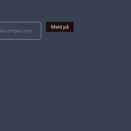
v
Meld på