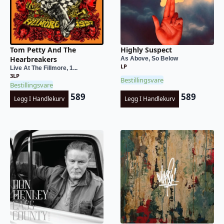
Tom Petty And The
Highly Suspect
Hearbreakers
As Above, So Below
LP
Live At The Fillmore, 1...
3LP
Bestillingsvare
Bestillingsvare
589
589
Legg I Handlekurv
Legg I Handlekurv