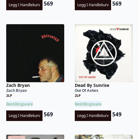
569
569
Legg I Handlekurv
Legg I Handlekurv
Zach Bryan
Dead By Sunrise
Zach Bryan
Out Of Ashes
2LP
2LP
Bestillingsvare
Bestillingsvare
569
549
Legg I Handlekurv
Legg I Handlekurv