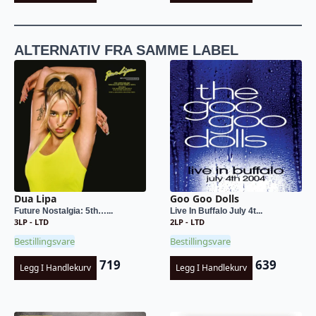
pris
pris
pris
pris
var:
er:
var:
er:
kr 389.
kr 199.
kr 369.
kr 199.
ALTERNATIV FRA SAMME LABEL
Dua Lipa
Goo Goo Dolls
Future Nostalgia: 5th…...
Live In Buffalo July 4t...
3LP - LTD
2LP - LTD
Bestillingsvare
Bestillingsvare
719
639
Legg I Handlekurv
Legg I Handlekurv