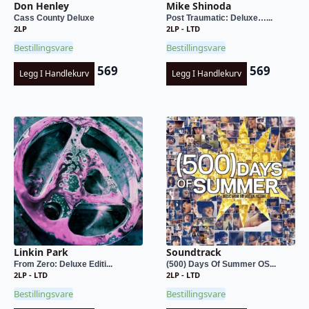
Don Henley
Mike Shinoda
Cass County Deluxe
Post Traumatic: Deluxe…...
2LP
2LP - LTD
Bestillingsvare
Bestillingsvare
569
569
Legg I Handlekurv
Legg I Handlekurv
Linkin Park
Soundtrack
From Zero: Deluxe Editi...
(500) Days Of Summer OS...
2LP - LTD
2LP - LTD
Bestillingsvare
Bestillingsvare