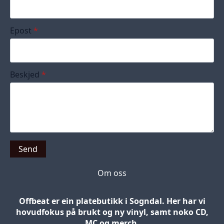
Epost
*
Beskjed
*
Send
Om oss
Offbeat er ein platebutikk i Sogndal. Her har vi
hovudfokus på brukt og ny vinyl, samt noko CD,
MC og merch.