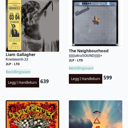
The Neighbourhood
Liam Gallagher
(((((ultraSOUND)))))+
Knebworth 22
2LP - LTD
2LP - LTD
Bestillingsvare
Bestillingsvare
599
Legg I Handlekurv
639
Legg I Handlekurv