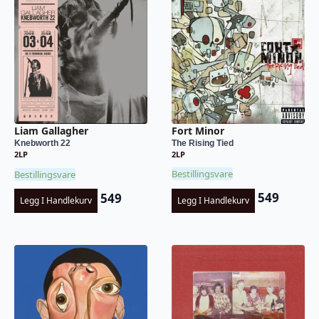
Fort Minor
Liam Gallagher
The Rising Tied
Knebworth 22
2LP
2LP
Bestillingsvare
Bestillingsvare
549
549
Legg I Handlekurv
Legg I Handlekurv