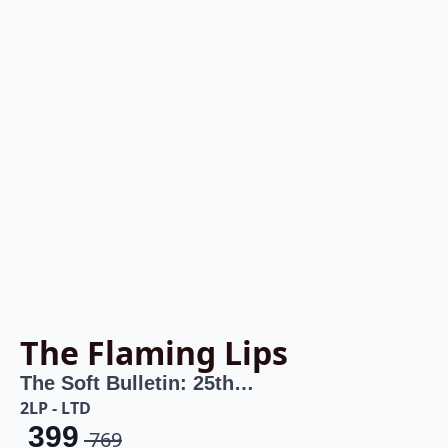
The Flaming Lips
The Soft Bulletin: 25th…
2LP - LTD
399
769