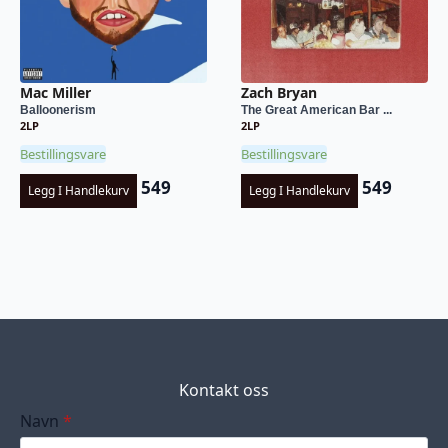
Mac Miller
Zach Bryan
Balloonerism
The Great American Bar ...
2LP
2LP
Bestillingsvare
Bestillingsvare
549
549
Legg I Handlekurv
Legg I Handlekurv
Kontakt oss
Navn
*