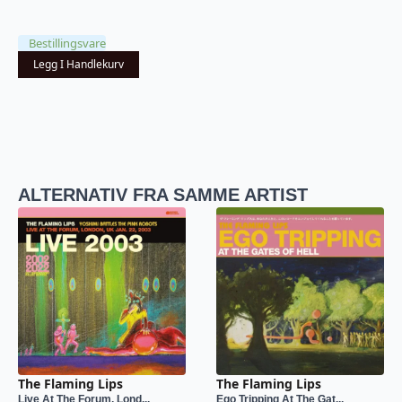
Opprinnelig
Nåværende
pris
pris
Bestillingsvare
var:
er:
Legg I Handlekurv
kr 769.
kr 399.
ALTERNATIV FRA SAMME ARTIST
The Flaming Lips
The Flaming Lips
Live At The Forum, Lond...
Ego Tripping At The Gat...