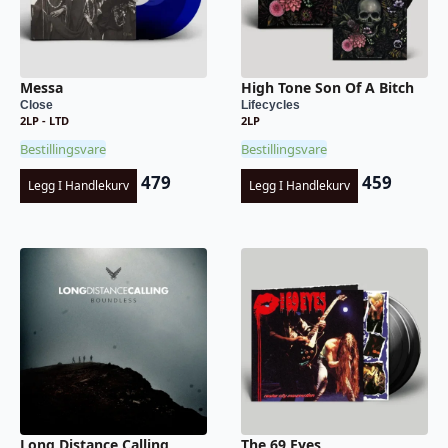
Messa
High Tone Son Of A Bitch
Close
Lifecycles
2LP - LTD
2LP
Bestillingsvare
Bestillingsvare
479
459
Legg I Handlekurv
Legg I Handlekurv
Long Distance Calling
The 69 Eyes