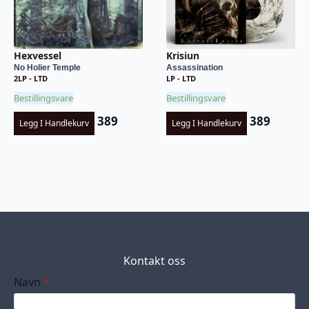
Hexvessel
Krisiun
No Holier Temple
Assassination
2LP - LTD
LP - LTD
Bestillingsvare
Bestillingsvare
389
389
Legg I Handlekurv
Legg I Handlekurv
Kontakt oss
Navn
*