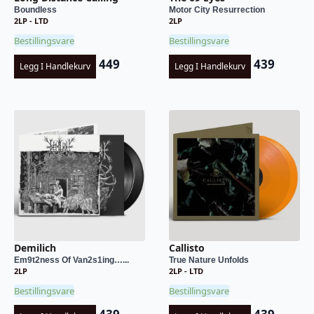
Boundless
Motor City Resurrection
2LP - LTD
2LP
Bestillingsvare
Bestillingsvare
449
439
Legg I Handlekurv
Legg I Handlekurv
Demilich
Callisto
Em9t2ness Of Van2s1ing…...
True Nature Unfolds
2LP
2LP - LTD
Bestillingsvare
Bestillingsvare