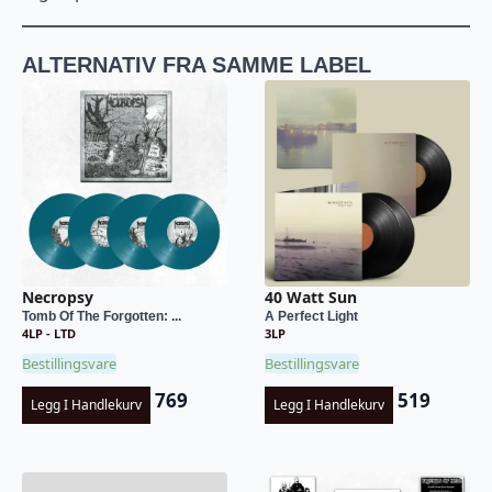
ALTERNATIV FRA SAMME LABEL
Necropsy
40 Watt Sun
Tomb Of The Forgotten: ...
A Perfect Light
4LP - LTD
3LP
Bestillingsvare
Bestillingsvare
769
519
Legg I Handlekurv
Legg I Handlekurv