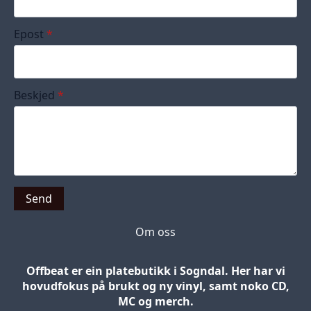
Epost
*
Beskjed
*
Send
Om oss
Offbeat er ein platebutikk i Sogndal. Her har vi
hovudfokus på brukt og ny vinyl, samt noko CD,
MC og merch.