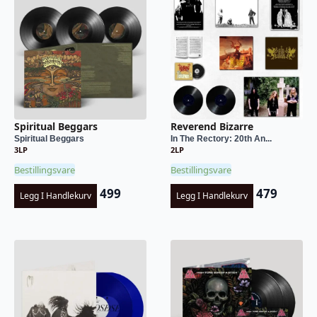
Spiritual Beggars
Reverend Bizarre
Spiritual Beggars
In The Rectory: 20th An...
3LP
2LP
Bestillingsvare
Bestillingsvare
499
479
Legg I Handlekurv
Legg I Handlekurv