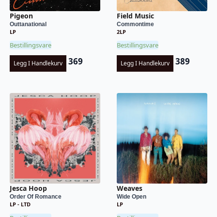
Pigeon
Field Music
Outtanational
Commontime
LP
2LP
Bestillingsvare
Bestillingsvare
369
389
Legg I Handlekurv
Legg I Handlekurv
Jesca Hoop
Weaves
Order Of Romance
Wide Open
LP - LTD
LP