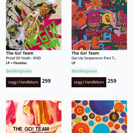
The Go! Team
The Go! Team
Proof Of Youth - RSD
Get Up Sequences Part T...
LP + Flexidisc
LP
Bestillingsvare
Bestillingsvare
299
259
Legg I Handlekurv
Legg I Handlekurv