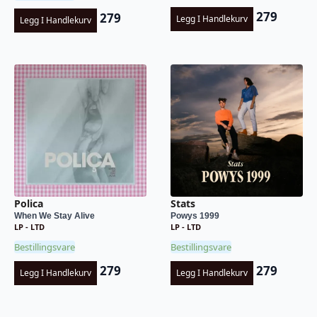
279
279
Legg I Handlekurv
Legg I Handlekurv
Polica
Stats
When We Stay Alive
Powys 1999
LP - LTD
LP - LTD
Bestillingsvare
Bestillingsvare
279
279
Legg I Handlekurv
Legg I Handlekurv