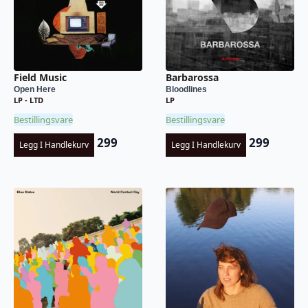
Field Music
Barbarossa
Open Here
Bloodlines
LP - LTD
LP
Bestillingsvare
Bestillingsvare
299
299
Legg I Handlekurv
Legg I Handlekurv