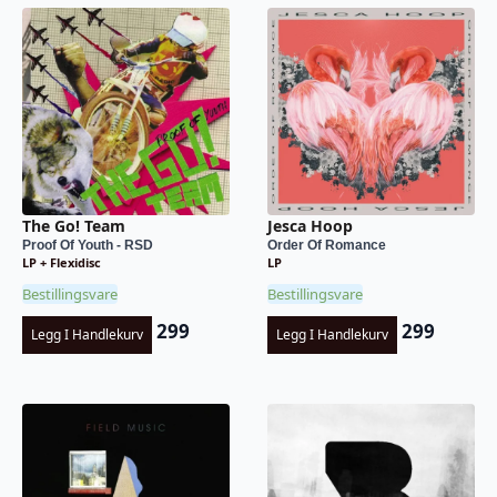
The Go! Team
Jesca Hoop
Proof Of Youth - RSD
Order Of Romance
LP + Flexidisc
LP
Bestillingsvare
Bestillingsvare
299
299
Legg I Handlekurv
Legg I Handlekurv