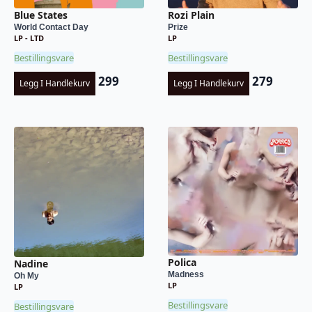
Blue States
Rozi Plain
World Contact Day
Prize
LP - LTD
LP
Bestillingsvare
Bestillingsvare
299
279
Legg I Handlekurv
Legg I Handlekurv
Polica
Nadine
Madness
Oh My
LP
LP
Bestillingsvare
Bestillingsvare