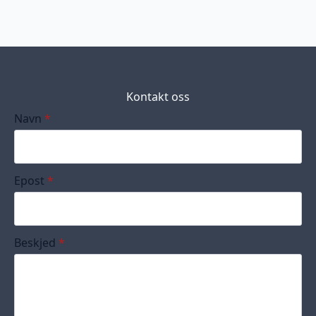
Kontakt oss
Navn
*
Epost
*
Beskjed
*