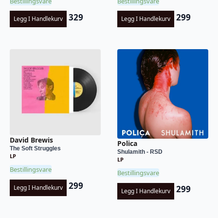
Bestillingsvare
Bestillingsvare
329
299
Legg I Handlekurv
Legg I Handlekurv
David Brewis
Polica
The Soft Struggles
Shulamith - RSD
LP
LP
Bestillingsvare
Bestillingsvare
299
Legg I Handlekurv
299
Legg I Handlekurv