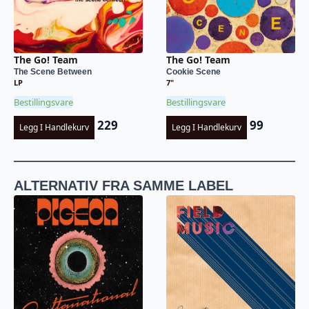
The Go! Team
The Go! Team
The Scene Between
Cookie Scene
LP
7"
Bestillingsvare
Bestillingsvare
229
99
Legg I Handlekurv
Legg I Handlekurv
ALTERNATIV FRA SAMME LABEL