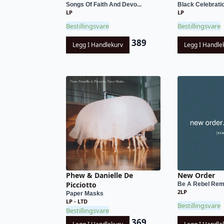
Songs Of Faith And Devo...
Black Celebrati
LP
LP
Bestillingsvare
Bestillingsvare
389
Legg I Handlekurv
Legg I Handle
Phew & Danielle De
New Order
Picciotto
Be A Rebel Rem
2LP
Paper Masks
LP - LTD
Bestillingsvare
Bestillingsvare
369