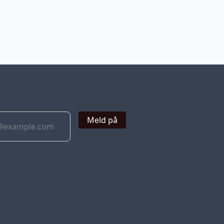
v
Meld på