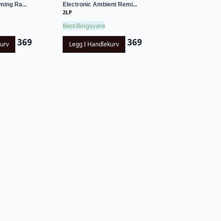
ming Ra...
Electronic Ambient Remi...
2LP
Bestillingsvare
369
369
kurv
Legg I Handlekurv