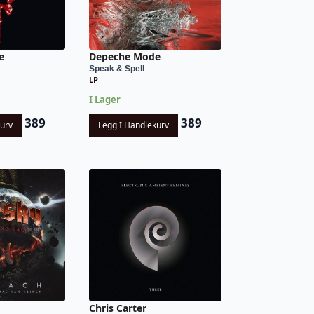
e
Depeche Mode
Speak & Spell
LP
I Lager
389
389
kurv
Legg I Handlekurv
Chris Carter