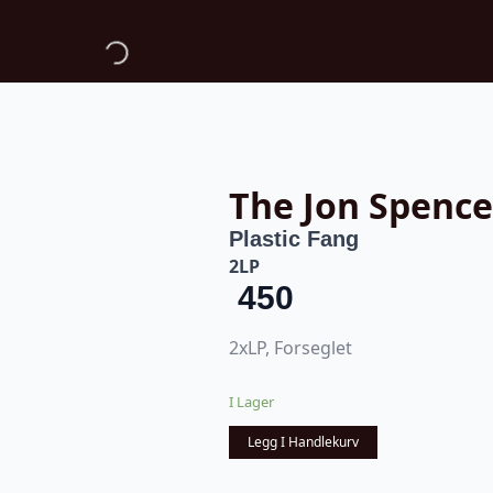
The Jon Spence
Plastic Fang
2LP
450
2xLP, Forseglet
I Lager
Legg I Handlekurv