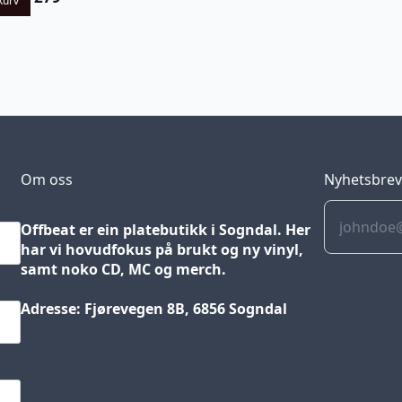
kurv
Om oss
Nyhetsbre
Offbeat er ein platebutikk i Sogndal. Her
har vi hovudfokus på brukt og ny vinyl,
samt noko CD, MC og merch.
Adresse: Fjørevegen 8B, 6856 Sogndal
Blog
Jobs
Press