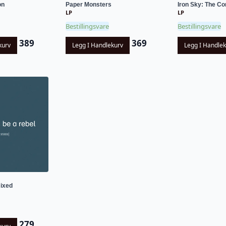
on
Paper Monsters
Iron Sky: The Co
LP
LP
Bestillingsvare
Bestillingsvare
389
369
kurv
Legg I Handlekurv
Legg I Handle
ixed
279