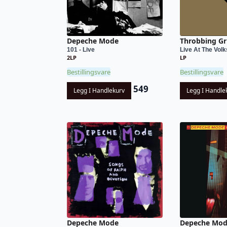
Depeche Mode
Throbbing Gri
101 - Live
Live At The Volk
2LP
LP
Bestillingsvare
Bestillingsvare
549
Legg I Handlekurv
Legg I Handle
Depeche Mode
Depeche Mo