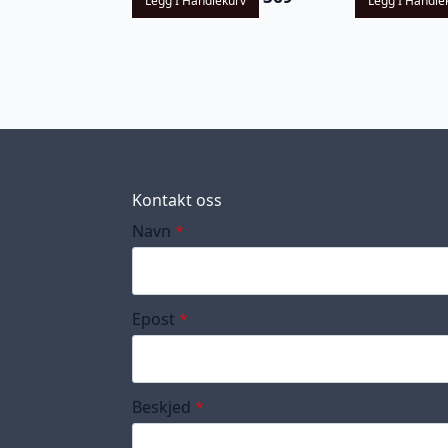
Legg I Handlekurv
Legg I Handle
Kontakt oss
Navn
*
Epost
*
Beskjed
*