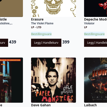
stle
Erasure
Depeche Mod
sbühne,...
The Violet Flame
Violator
LP - LTD
LP
Bestillingsvare
Bestillingsvare
439
399
kurv
Legg I Handlekurv
Legg I Handle
de
Dave Gahan
Laibach