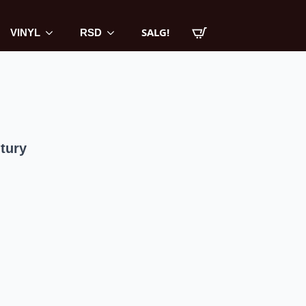
SALG!
VINYL
RSD
tury