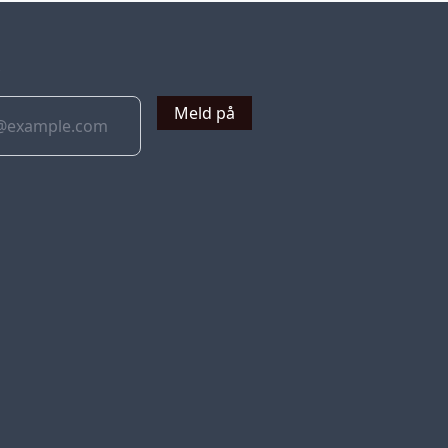
v
Meld på