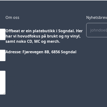
Om oss
Nyhetsbre
Offbeat er ein platebutikk i Sogndal. Her
har vi hovudfokus på brukt og ny vinyl,
samt noko CD, MC og merch.
Adresse: Fjørevegen 8B, 6856 Sogndal
Blog
Jobs
Press
Partners