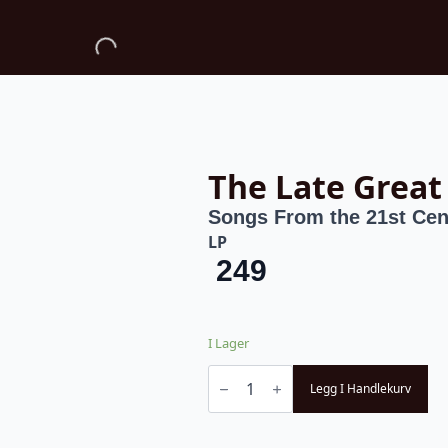
The Late Great
Songs From the 21st Cen
LP
249
I Lager
The
Late
Legg I Handlekurv
Great
Songs
From