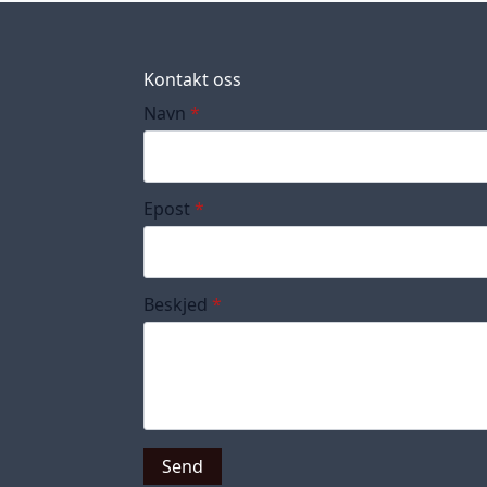
Kontakt oss
Navn
*
Epost
*
Beskjed
*
Send