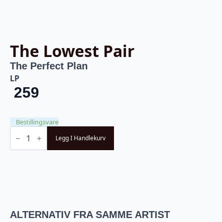
The Lowest Pair
The Perfect Plan
LP
259
Bestillingsvare
The
Lowest
Legg I Handlekurv
Pair
-
The
Perfect
Plan
(LP)
antall
ALTERNATIV FRA SAMME ARTIST