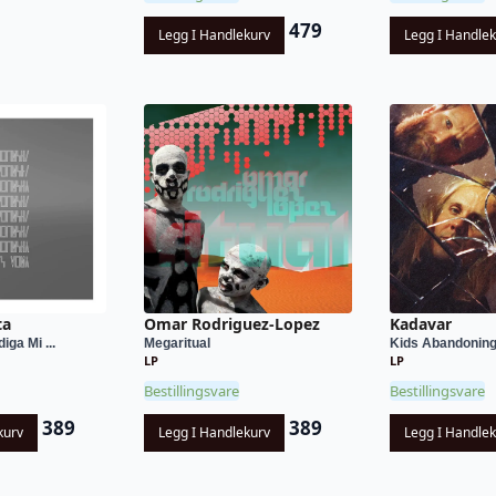
479
Legg I Handlekurv
Legg I Handle
ta
Omar Rodriguez-Lopez
Kadavar
iga Mi ...
Megaritual
Kids Abandoning 
LP
LP
Bestillingsvare
Bestillingsvare
389
389
kurv
Legg I Handlekurv
Legg I Handle