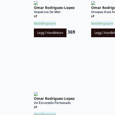
Omar Rodriguez-Lopez
Omar Rodrig
Sepulcros De Miel
Octopus Kool Ai
LP
LP
Bestillingsvare
Bestillingsvare
369
Legg I Handlekurv
Legg I Handle
Omar Rodriguez-Lopez
Un Escorpión Perfumado
LP
Bestillingsvare