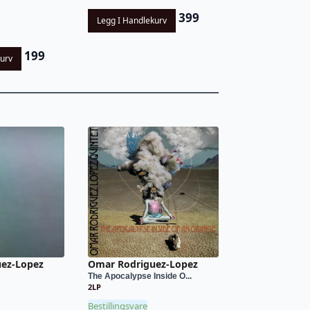
399
Legg I Handlekurv
199
kurv
ez-Lopez
Omar Rodriguez-Lopez
The Apocalypse Inside O...
2LP
Bestillingsvare