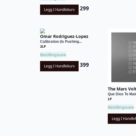
299
Legg I Handlekurv
Omar Rodriguez-Lopez
Calibration (Is Pushing...
2LP
Bestillingsvare
399
Legg I Handlekurv
The Mars Vol
Que Dios Te Mald
LP
Bestillingsvare
Legg I Handle