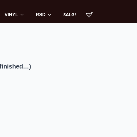
SALG!
VINYL
RSD
finished…)