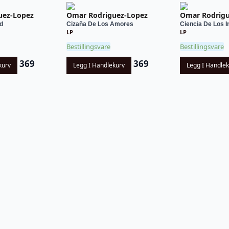
uez-Lopez
Omar Rodriguez-Lopez
Omar Rodrigu
d
Cizaña De Los Amores
Ciencia De Los In
LP
LP
Bestillingsvare
Bestillingsvare
369
369
kurv
Legg I Handlekurv
Legg I Handle