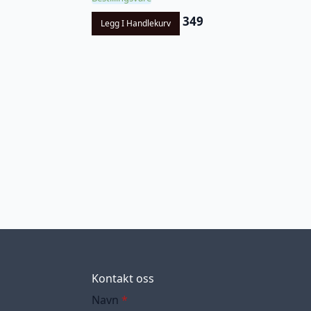
349
Legg I Handlekurv
Kontakt oss
Navn
*