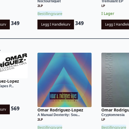
Noctourniquet
Tremulant EP
2LP
LP
Bestillingsvare
I Lager
349
349
kurv
Legg I Handlekurv
Legg I Handle
L
uez-Lopez
apes P...
569
kurv
Omar Rodriguez-Lopez
Omar Rodrigu
A Manual Dexterity: Sou...
Cryptomnesia
2LP
LP
Bestillingsvare
Bestillingsvare