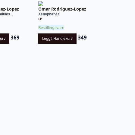
ez-Lopez
Omar Rodriguez-Lopez
útiles...
Xenophanes
LP
Bestillingsvare
369
349
kurv
Legg I Handlekurv