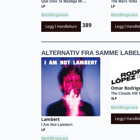
Que Dios Te Maldiga Mi ...
The Mars Volta
LP
LP
Bestillingsvare
Bestillingsvare
389
Legg I Handlekurv
Legg I Handle
ALTERNATIV FRA SAMME LABE
Omar Rodrig
The Clouds Hill T
3LP
Bestillingsvare
Legg I Handle
Lambert
I Am Not Lambert
LP
Bestillingsvare