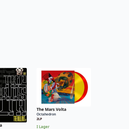
The Mars Volta
Octahedron
2LP
a
I Lager