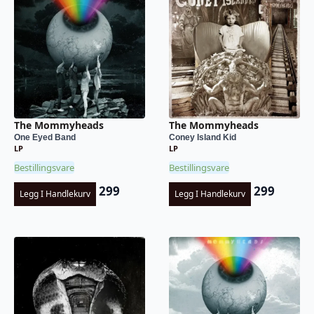
The Mommyheads
The Mommyheads
One Eyed Band
Coney Island Kid
LP
LP
Bestillingsvare
Bestillingsvare
299
299
Legg I Handlekurv
Legg I Handlekurv