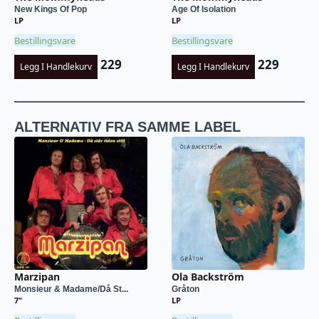
New Kings Of Pop
Age Of Isolation
LP
LP
Bestillingsvare
Bestillingsvare
229
229
Legg I Handlekurv
Legg I Handlekurv
ALTERNATIV FRA SAMME LABEL
Marzipan
Ola Backström
Monsieur & Madame/Då St...
Gråton
7"
LP