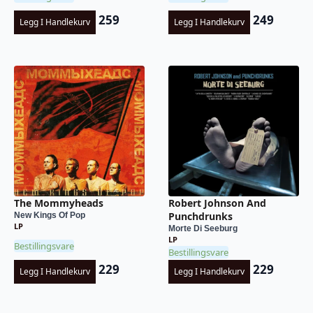
259
249
Legg I Handlekurv
Legg I Handlekurv
The Mommyheads
Robert Johnson And
Punchdrunks
New Kings Of Pop
LP
Morte Di Seeburg
LP
Bestillingsvare
Bestillingsvare
229
229
Legg I Handlekurv
Legg I Handlekurv