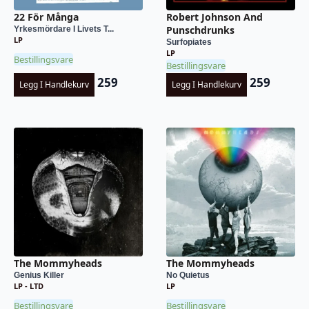
22 För Många
Robert Johnson And
Punschdrunks
Yrkesmördare I Livets T...
LP
Surfopiates
LP
Bestillingsvare
Bestillingsvare
259
259
Legg I Handlekurv
Legg I Handlekurv
The Mommyheads
The Mommyheads
Genius Killer
No Quietus
LP - LTD
LP
Bestillingsvare
Bestillingsvare