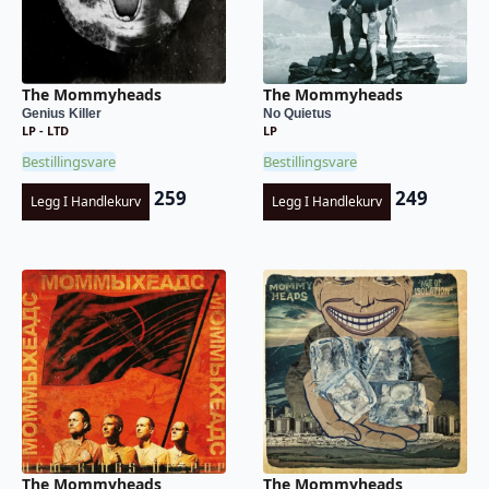
The Mommyheads
The Mommyheads
Genius Killer
No Quietus
LP - LTD
LP
Bestillingsvare
Bestillingsvare
259
249
Legg I Handlekurv
Legg I Handlekurv
The Mommyheads
The Mommyheads