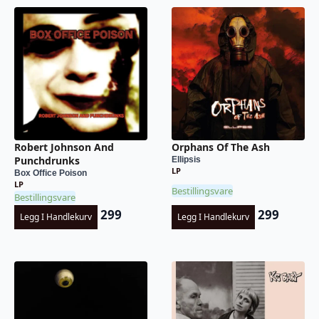
Robert Johnson And
Orphans Of The Ash
Punchdrunks
Ellipsis
LP
Box Office Poison
LP
Bestillingsvare
Bestillingsvare
299
299
Legg I Handlekurv
Legg I Handlekurv