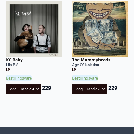
KC Baby
The Mommyheads
Lila Blå
Age Of Isolation
LP
LP
Bestillingsvare
Bestillingsvare
229
229
Legg I Handlekurv
Legg I Handlekurv