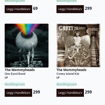
Bestillingsvare
Bestillingsvare
69
299
Legg I Handlekurv
Legg I Handlekurv
The Mommyheads
The Mommyheads
One Eyed Band
Coney Island Kid
LP
LP
Bestillingsvare
Bestillingsvare
299
299
Legg I Handlekurv
Legg I Handlekurv