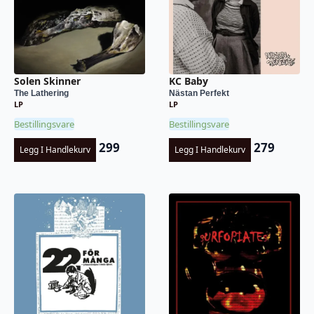
Solen Skinner
KC Baby
The Lathering
Nästan Perfekt
LP
LP
Bestillingsvare
Bestillingsvare
299
279
Legg I Handlekurv
Legg I Handlekurv