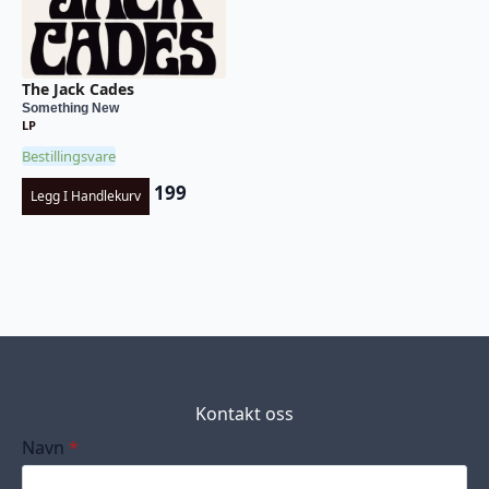
The Jack Cades
Something New
LP
Bestillingsvare
199
Legg I Handlekurv
Kontakt oss
Navn
*