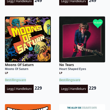
249
249
Legg I Handlekurv
Legg I Handlekurv
Moons Of Saturn
No Tears
Moons Of Saturn
Heart Shaped Eyes
LP
LP
Bestillingsvare
Bestillingsvare
229
229
Legg I Handlekurv
Legg I Handlekurv