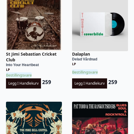
St Jimi Sebastian Cricket
Dalaplan
Club
Delad Vårdnad
LP
Into Your Heartbeat
LP
Bestillingsvare
Bestillingsvare
259
259
Legg I Handlekurv
Legg I Handlekurv