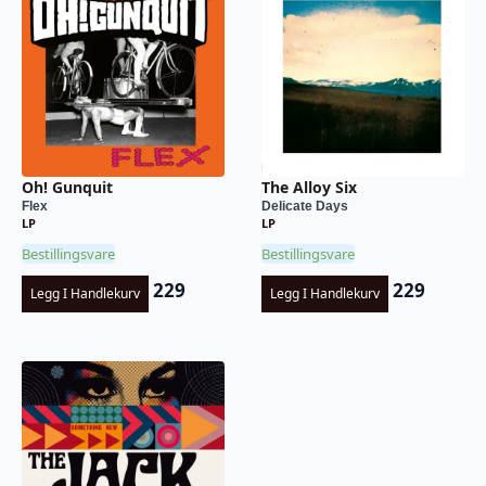
Oh! Gunquit
The Alloy Six
Flex
Delicate Days
LP
LP
Bestillingsvare
Bestillingsvare
229
229
Legg I Handlekurv
Legg I Handlekurv