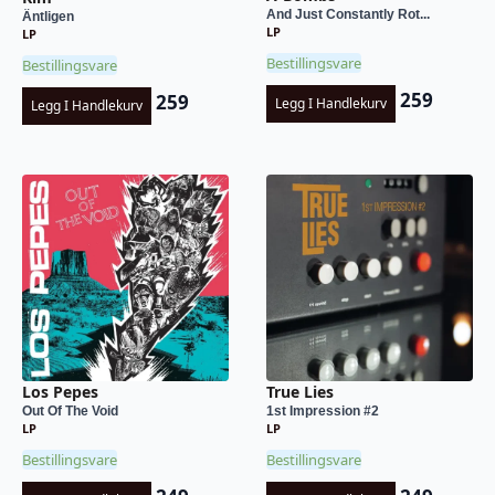
And Just Constantly Rot...
Äntligen
LP
LP
Bestillingsvare
Bestillingsvare
259
259
Legg I Handlekurv
Legg I Handlekurv
Los Pepes
True Lies
Out Of The Void
1st Impression #2
LP
LP
Bestillingsvare
Bestillingsvare