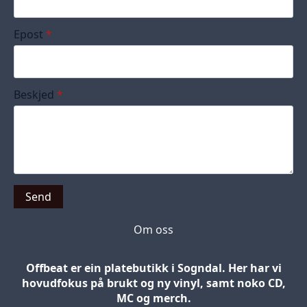
Epost
*
Beskjed
*
Send
Om oss
Offbeat er ein platebutikk i Sogndal. Her har vi
hovudfokus på brukt og ny vinyl, samt noko CD,
MC og merch.