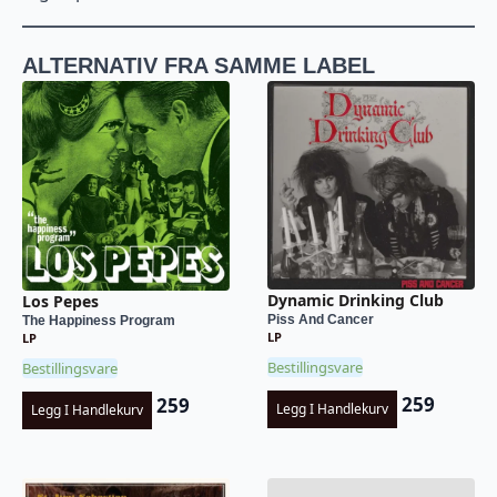
ALTERNATIV FRA SAMME LABEL
Dynamic Drinking Club
Los Pepes
Piss And Cancer
The Happiness Program
LP
LP
Bestillingsvare
Bestillingsvare
259
259
Legg I Handlekurv
Legg I Handlekurv