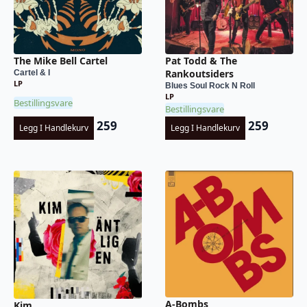
The Mike Bell Cartel
Pat Todd & The
Rankoutsiders
Cartel & I
LP
Blues Soul Rock N Roll
LP
Bestillingsvare
Bestillingsvare
259
259
Legg I Handlekurv
Legg I Handlekurv
A-Bombs
Kim