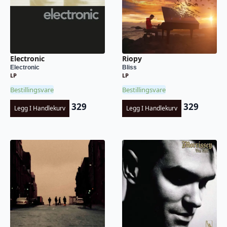
Electronic
Riopy
Electronic
Bliss
LP
LP
Bestillingsvare
Bestillingsvare
329
329
Legg I Handlekurv
Legg I Handlekurv