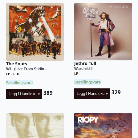
Jethro Tull
The Snuts
Warchild II
W.L. (Live From Stirlin...
LP
LP - LTD
Bestillingsvare
Bestillingsvare
329
389
Legg I Handlekurv
Legg I Handlekurv