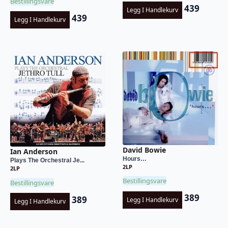
Bestillingsvare
439
Legg I Handlekurv
439
Legg I Handlekurv
David Bowie
Ian Anderson
Hours…
Plays The Orchestral Je...
2LP
2LP
Bestillingsvare
Bestillingsvare
389
389
Legg I Handlekurv
Legg I Handlekurv