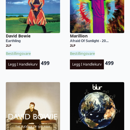
David Bowie
Marillion
Earthling
Afraid Of Sunlight - 20...
2LP
2LP
Bestillingsvare
Bestillingsvare
499
499
Legg I Handlekurv
Legg I Handlekurv