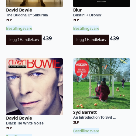
David Bowie
Blur
The Buddha Of Suburbia
Bustin' + Dronin'
2LP
2LP
Bestillingsvare
Bestillingsvare
439
439
Legg I Handlekurv
Legg I Handlekurv
Syd Barrett
David Bowie
An Introduction To Syd ...
2LP
Black Tie White Noise
2LP
Bestillingsvare