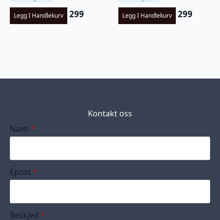
299
299
Legg I Handlekurv
Legg I Handlekurv
Kontakt oss
Navn
*
Epost
*
Beskjed
*