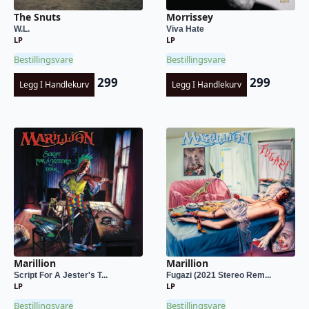
The Snuts
Morrissey
W.L.
Viva Hate
LP
LP
Bestillingsvare
Bestillingsvare
299
299
Legg I Handlekurv
Legg I Handlekurv
Marillion
Marillion
Script For A Jester's T...
Fugazi (2021 Stereo Rem...
LP
LP
Bestillingsvare
Bestillingsvare