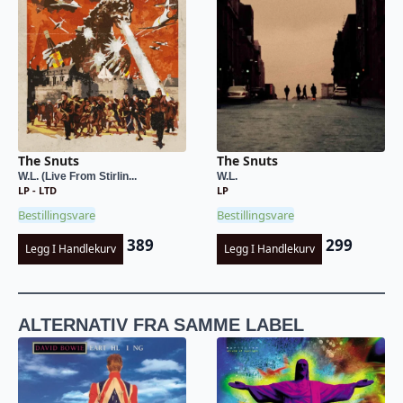
The Snuts
The Snuts
W.L. (Live From Stirlin...
W.L.
LP - LTD
LP
Bestillingsvare
Bestillingsvare
389
299
Legg I Handlekurv
Legg I Handlekurv
ALTERNATIV FRA SAMME LABEL