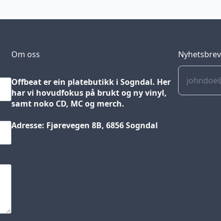
Om oss
Nyhetsbre
Offbeat er ein platebutikk i Sogndal. Her
har vi hovudfokus på brukt og ny vinyl,
samt noko CD, MC og merch.
Adresse: Fjørevegen 8B, 6856 Sogndal
Blog
Jobs
Press
Partners