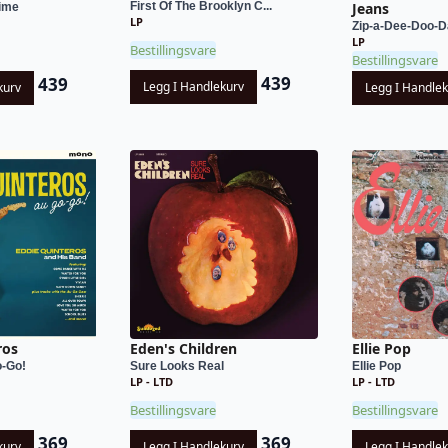
First Of The Brooklyn C...
Jeans
Time
LP
Zip-a-Dee-Doo-
LP
Bestillingsvare
Bestillingsvare
439
439
Legg I Handlekurv
kurv
Legg I Handle
ros
Eden's Children
Ellie Pop
o-Go!
Sure Looks Real
Ellie Pop
LP - LTD
LP - LTD
Bestillingsvare
Bestillingsvare
369
369
kurv
Legg I Handlekurv
Legg I Handle