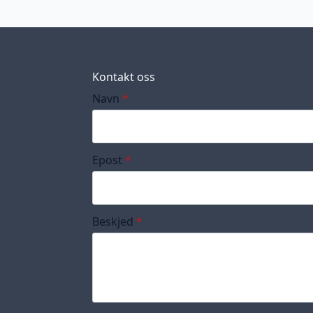
Kontakt oss
Navn
*
Epost
*
Beskjed
*