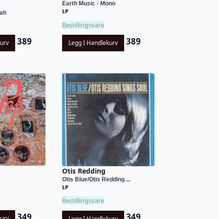
Earth Music - Mono
LP
Dah
Bestillingsvare
389
389
kurv
Legg I Handlekurv
Otis Redding
Otis Blue/Otis Redding ...
LP
Bestillingsvare
349
349
kurv
Legg I Handlekurv