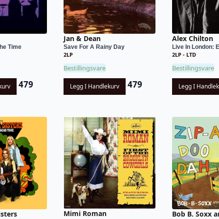
Jan & Dean
Alex Chilton
The Time
Save For A Rainy Day
Live In London: 
2LP
2LP - LTD
Bestillingsvare
Bestillingsvare
479
479
kurv
Legg I Handlekurv
Legg I Handle
Mimi Roman
isters
Bob B. Soxx a