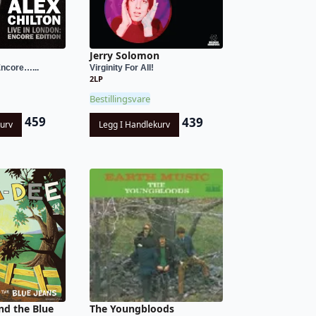
Jerry Solomon
Encore…...
Virginity For All!
2LP
Bestillingsvare
459
439
kurv
Legg I Handlekurv
nd the Blue
The Youngbloods