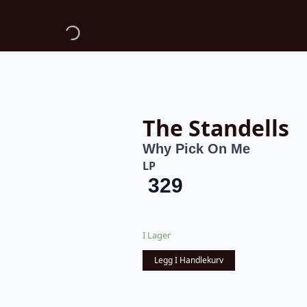
The Standells
Why Pick On Me
LP
329
I Lager
Legg I Handlekurv