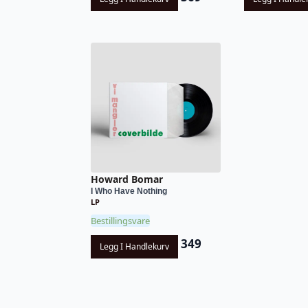
Howard Bomar
I Who Have Nothing
LP
Bestillingsvare
349
Legg I Handlekurv