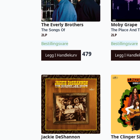
The Everly Brothers
Moby Grape
The Songs Of
The Place And 
2LP
2LP
Bestillingsvare
Bestillingsvare
479
Legg I Handlekurv
Legg I Handle
Jackie DeShannon
The Clinger S