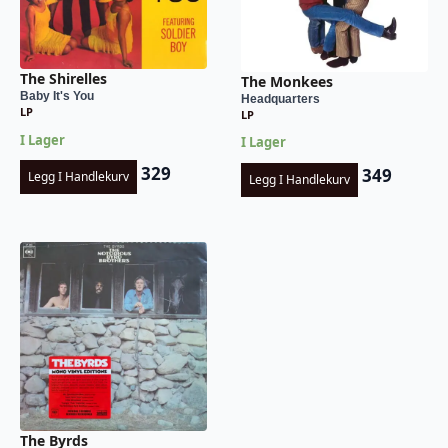
The Shirelles
The Monkees
Baby It's You
Headquarters
LP
LP
I Lager
I Lager
329
349
Legg I Handlekurv
Legg I Handlekurv
The Byrds