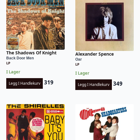
The Shadows Of Knight
Alexander Spence
Back Door Men
Oar
LP
LP
I Lager
I Lager
319
349
Legg I Handlekurv
Legg I Handlekurv