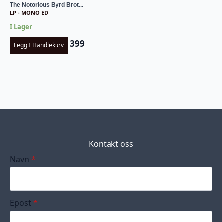
The Notorious Byrd Brot...
LP - MONO ED
I Lager
399
Legg I Handlekurv
Kontakt oss
Navn
*
Epost
*