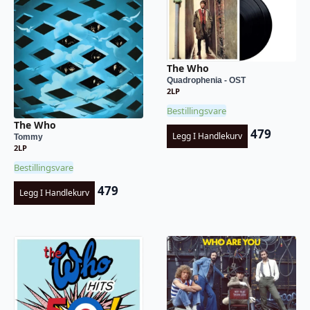
The Who
Quadrophenia - OST
2LP
Bestillingsvare
The Who
479
Legg I Handlekurv
Tommy
2LP
Bestillingsvare
479
Legg I Handlekurv