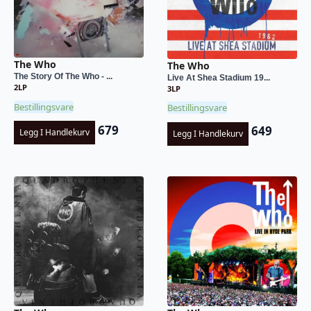
The Who
The Who
The Story Of The Who - ...
Live At Shea Stadium 19...
2LP
3LP
Bestillingsvare
Bestillingsvare
679
649
Legg I Handlekurv
Legg I Handlekurv