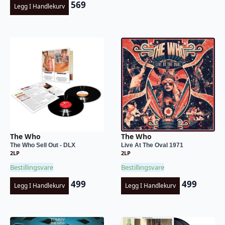
569
Legg I Handlekurv
The Who
The Who
The Who Sell Out - DLX
Live At The Oval 1971
2LP
2LP
Bestillingsvare
Bestillingsvare
499
499
Legg I Handlekurv
Legg I Handlekurv