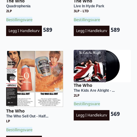
The Who
The Who
Quadrophenia
Live In Hyde Park
2LP
3LP - LTD
Bestillingsvare
Bestillingsvare
589
589
Legg I Handlekurv
Legg I Handlekurv
The Who
The Kids Are Alright - ...
2LP
Bestillingsvare
The Who
569
Legg I Handlekurv
The Who Sell Out - Half...
LP
Bestillingsvare