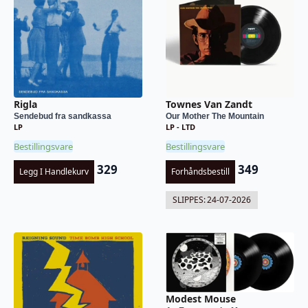
Rigla
Townes Van Zandt
Sendebud fra sandkassa
Our Mother The Mountain
LP
LP - LTD
Bestillingsvare
Bestillingsvare
329
349
Legg I Handlekurv
Forhåndsbestill
SLIPPES:
24-07-2026
Modest Mouse