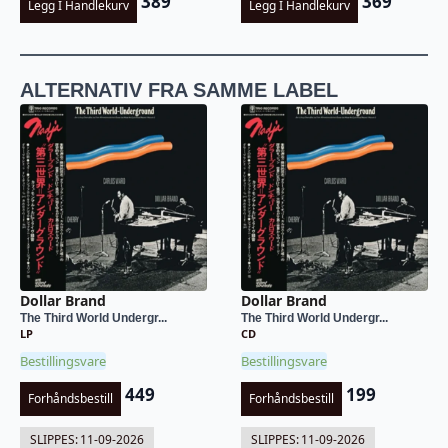
389
369
Legg I Handlekurv
Legg I Handlekurv
ALTERNATIV FRA SAMME LABEL
Dollar Brand
Dollar Brand
The Third World Undergr...
The Third World Undergr...
LP
CD
Bestillingsvare
Bestillingsvare
449
199
Forhåndsbestill
Forhåndsbestill
SLIPPES:
11-09-2026
SLIPPES:
11-09-2026