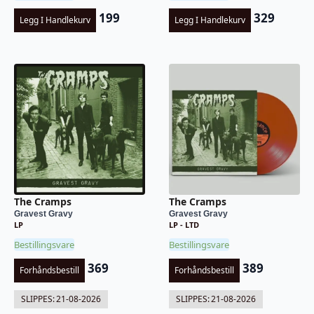
199
329
Legg I Handlekurv
Legg I Handlekurv
The Cramps
The Cramps
Gravest Gravy
Gravest Gravy
LP
LP - LTD
Bestillingsvare
Bestillingsvare
369
389
Forhåndsbestill
Forhåndsbestill
SLIPPES:
21-08-2026
SLIPPES:
21-08-2026