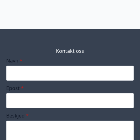
Kontakt oss
Navn
*
Epost
*
Beskjed
*