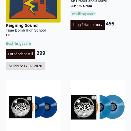
An Eraser and a Maze
2LP 180 Gram
Bestillingsvare
499
Legg I Handlekurv
Reigning Sound
Time Bomb High School
LP
Bestillingsvare
299
Forhåndsbestill
SLIPPES:
17-07-2026