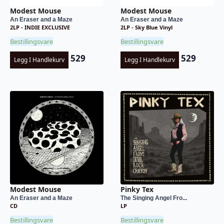
Modest Mouse
Modest Mouse
An Eraser and a Maze
An Eraser and a Maze
2LP - INDIE EXCLUSIVE
2LP - Sky Blue Vinyl
Bestillingsvare
Bestillingsvare
529
529
Legg I Handlekurv
Legg I Handlekurv
Modest Mouse
Pinky Tex
An Eraser and a Maze
The Singing Angel Fro...
CD
LP
Bestillingsvare
Bestillingsvare