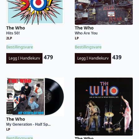
The Who
The Who
Hits 50!
Who Are You
2LP
LP
Bestillingsvare
Bestillingsvare
479
439
Legg I Handlekurv
Legg I Handlekurv
The Who
My Generation - Half Sp...
LP
Bestillingsvare
The Who