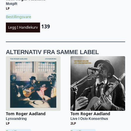
Motgift
LP
Bestillingsvare
139
Legg I Handlekurv
ALTERNATIV FRA SAMME LABEL
Tom Roger Aadland
Tom Roger Aadland
Lysvandring
Live I Oslo Konserthus
LP
2LP