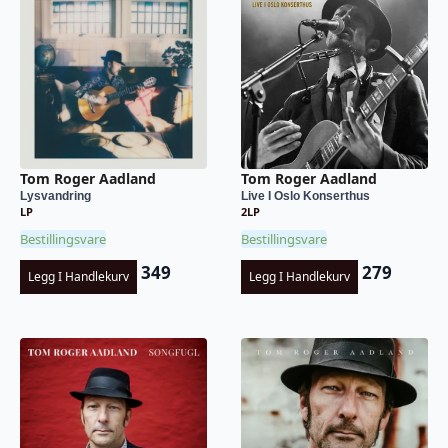
Tom Roger Aadland
Tom Roger Aadland
Lysvandring
Live I Oslo Konserthus
LP
2LP
Bestillingsvare
Bestillingsvare
349
279
Legg I Handlekurv
Legg I Handlekurv