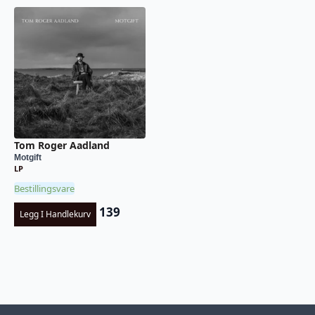
Tom Roger Aadland
Motgift
LP
Bestillingsvare
139
Legg I Handlekurv