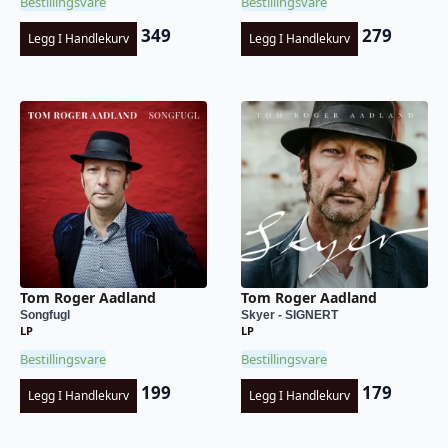
Bestillingsvare
Bestillingsvare
349
279
Legg I Handlekurv
Legg I Handlekurv
Tom Roger Aadland
Tom Roger Aadland
Songfugl
Skyer - SIGNERT
LP
LP
Bestillingsvare
Bestillingsvare
199
179
Legg I Handlekurv
Legg I Handlekurv