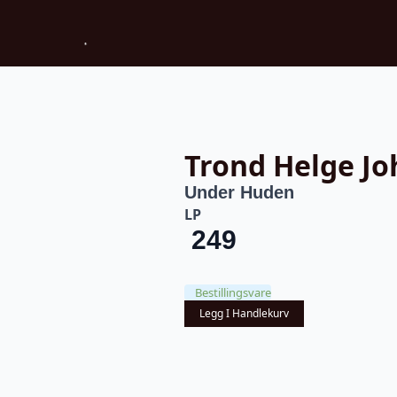
Trond Helge J
Under Huden
LP
249
Bestillingsvare
Legg I Handlekurv