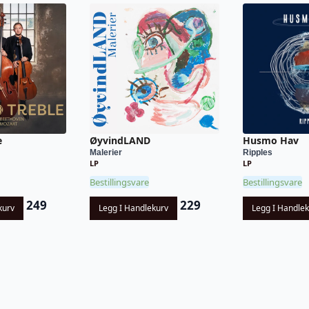
e
ØyvindLAND
Husmo Hav
Malerier
Ripples
LP
LP
Bestillingsvare
Bestillingsvare
249
229
kurv
Legg I Handlekurv
Legg I Handle