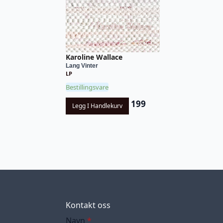
Karoline Wallace
Lang Vinter
LP
Bestillingsvare
199
Legg I Handlekurv
Kontakt oss
Navn
*