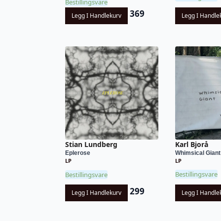
Bestillingsvare
369
Legg I Handlekurv
Legg I Handle
Karl Bjorå
Stian Lundberg
Whimsical Giant
Eplerose
LP
LP
Bestillingsvare
Bestillingsvare
299
Legg I Handle
Legg I Handlekurv