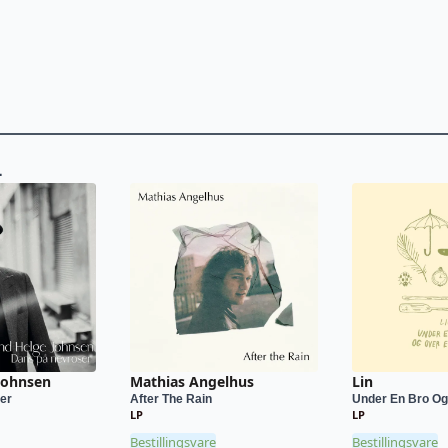
L
Johnsen
Mathias Angelhus
Lin
er
After The Rain
Under En Bro Og 
LP
LP
Bestillingsvare
Bestillingsvare