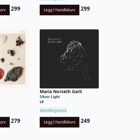
299
299
kurv
Legg I Handlekurv
Maria Norseth Garli
e
Silver Light
LP
Bestillingsvare
279
249
kurv
Legg I Handlekurv