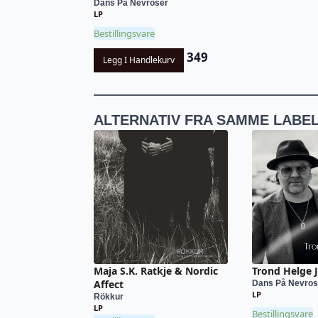
Dans På Nevroser
LP
Bestillingsvare
349
Legg I Handlekurv
ALTERNATIV FRA SAMME LABE
Maja S.K. Ratkje & Nordic
Trond Helge 
Affect
Dans På Nevros
LP
Rökkur
LP
Bestillingsvare