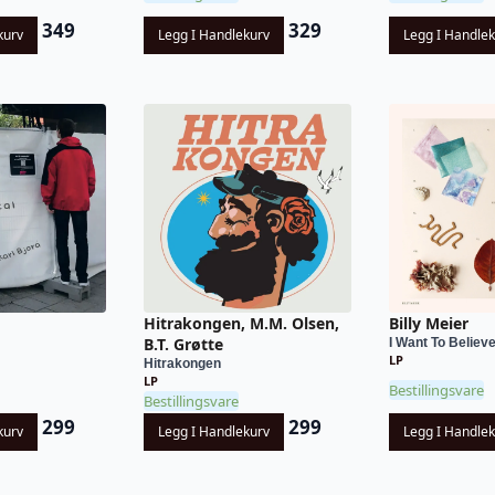
349
329
kurv
Legg I Handlekurv
Legg I Handle
Hitrakongen, M.M. Olsen,
Billy Meier
B.T. Grøtte
I Want To Believ
LP
Hitrakongen
LP
Bestillingsvare
Bestillingsvare
299
299
kurv
Legg I Handlekurv
Legg I Handle