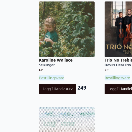
Karoline Wallace
Trio No Trebl
Stiklinger
Devils Deal Trio
LP
LP
Bestillingsvare
Bestillingsvare
249
Legg I Handlekurv
Legg I Handle