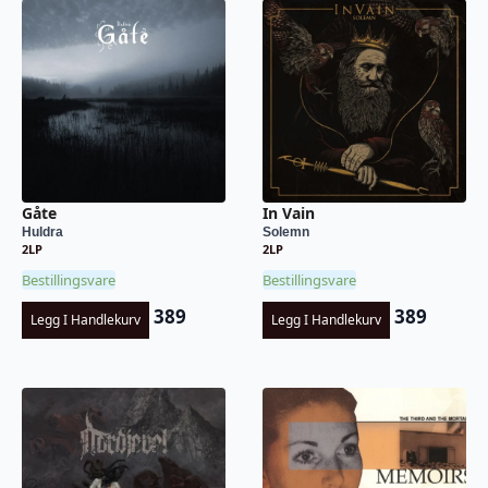
Gåte
In Vain
Huldra
Solemn
2LP
2LP
Bestillingsvare
Bestillingsvare
389
389
Legg I Handlekurv
Legg I Handlekurv