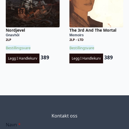
Nordjevel
The 3rd And The Mortal
Gnavhòl
Memoirs
2LP
2LP - LTD
Bestillingsvare
Bestillingsvare
389
389
Legg I Handlekurv
Legg I Handlekurv
Kontakt oss
Navn
*