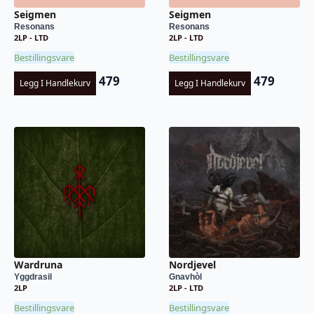
Seigmen
Seigmen
Resonans
Resonans
2LP - LTD
2LP - LTD
Bestillingsvare
Bestillingsvare
479
479
Legg I Handlekurv
Legg I Handlekurv
Wardruna
Nordjevel
Yggdrasil
Gnavhòl
2LP
2LP - LTD
Bestillingsvare
Bestillingsvare