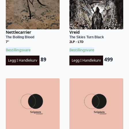
Nettlecarrier
Vreid
The Boiling Blood
The Skies Turn Black
7''
2LP - LTD
Bestillingsvare
Bestillingsvare
89
499
Legg I Handlekurv
Legg I Handlekurv