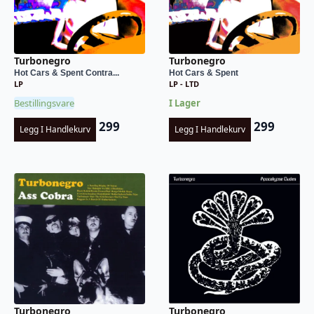
Turbonegro
Turbonegro
Hot Cars & Spent Contra...
Hot Cars & Spent
LP
LP - LTD
Bestillingsvare
I Lager
299
299
Legg I Handlekurv
Legg I Handlekurv
Turbonegro
Turbonegro