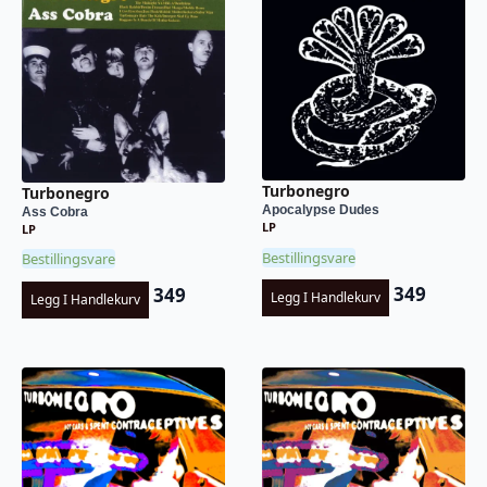
Turbonegro
Turbonegro
Apocalypse Dudes
Ass Cobra
LP
LP
Bestillingsvare
Bestillingsvare
349
349
Legg I Handlekurv
Legg I Handlekurv