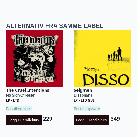
ALTERNATIV FRA SAMME LABEL
The Cruel Intentions
Seigmen
No Sign Of Relief
Dissonans
LP - LTD
LP - LTD GUL
Bestillingsvare
Bestillingsvare
229
349
Legg I Handlekurv
Legg I Handlekurv