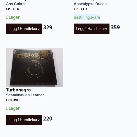
Ass Cobra
Apocalypse Dudes
LP - LTD
LP - LTD
I Lager
Bestillingsvare
329
359
Legg I Handlekurv
Legg I Handlekurv
Turbonegro
Scandinavian Leather
CD+DVD
I Lager
220
Legg I Handlekurv