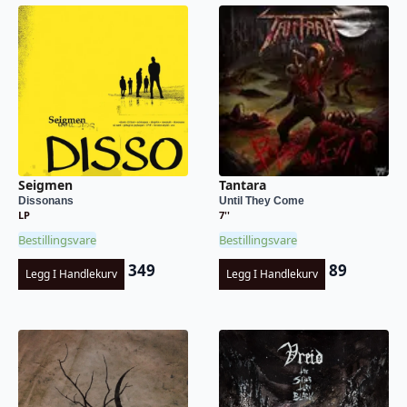
Seigmen
Tantara
Dissonans
Until They Come
LP
7''
Bestillingsvare
Bestillingsvare
349
89
Legg I Handlekurv
Legg I Handlekurv