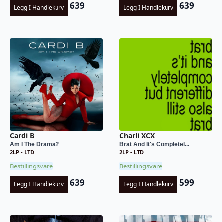
639
639
Legg I Handlekurv
Legg I Handlekurv
Cardi B
Charli XCX
Am I The Drama?
Brat And It's Completel...
2LP - LTD
2LP - LTD
Bestillingsvare
Bestillingsvare
639
599
Legg I Handlekurv
Legg I Handlekurv