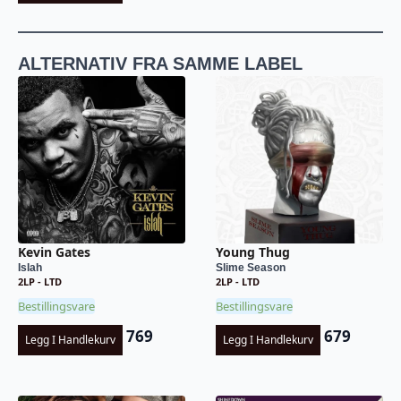
ALTERNATIV FRA SAMME LABEL
Kevin Gates
Young Thug
Islah
Slime Season
2LP - LTD
2LP - LTD
Bestillingsvare
Bestillingsvare
769
679
Legg I Handlekurv
Legg I Handlekurv