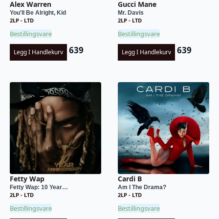
Alex Warren
Gucci Mane
You'll Be Alright, Kid
Mr. Davis
2LP - LTD
2LP - LTD
Bestillingsvare
Bestillingsvare
639
639
Legg I Handlekurv
Legg I Handlekurv
Fetty Wap
Cardi B
Fetty Wap: 10 Year…
Am I The Drama?
2LP - LTD
2LP - LTD
Bestillingsvare
Bestillingsvare