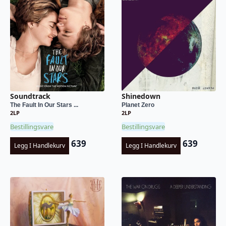
Soundtrack
Shinedown
The Fault In Our Stars ...
Planet Zero
2LP
2LP
Bestillingsvare
Bestillingsvare
639
639
Legg I Handlekurv
Legg I Handlekurv