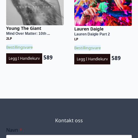
Young The Giant
Lauren Daigle
Mind Over Matter: 10th ...
Lauren Daigle Part 2
2LP
LP
Bestillingsvare
Bestillingsvare
589
589
Legg I Handlekurv
Legg I Handlekurv
Kontakt oss
Navn
*