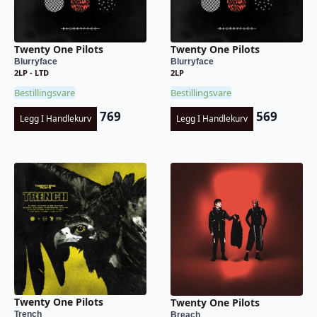
Twenty One Pilots
Twenty One Pilots
Blurryface
Blurryface
2LP - LTD
2LP
Bestillingsvare
Bestillingsvare
769
569
Legg I Handlekurv
Legg I Handlekurv
Twenty One Pilots
Twenty One Pilots
Trench
Breach