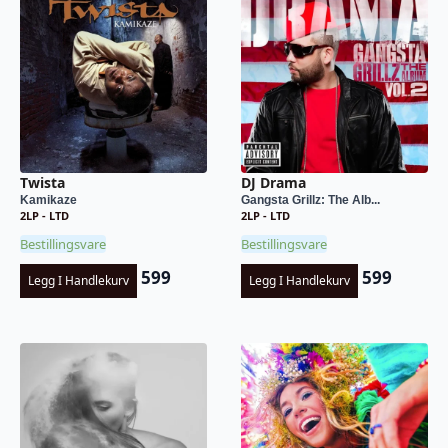
Twista
DJ Drama
Kamikaze
Gangsta Grillz: The Alb...
2LP - LTD
2LP - LTD
Bestillingsvare
Bestillingsvare
599
599
Legg I Handlekurv
Legg I Handlekurv