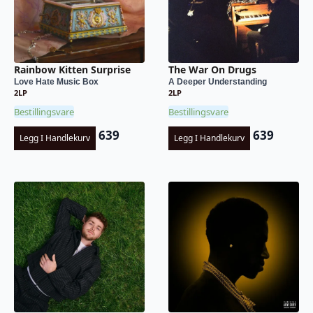
Rainbow Kitten Surprise
The War On Drugs
Love Hate Music Box
A Deeper Understanding
2LP
2LP
Bestillingsvare
Bestillingsvare
639
639
Legg I Handlekurv
Legg I Handlekurv