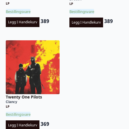
LP
LP
Bestillingsvare
Bestillingsvare
389
389
Legg I Handlekurv
Legg I Handlekurv
Twenty One Pilots
Clancy
LP
Bestillingsvare
369
Legg I Handlekurv