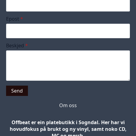
Epost
*
Beskjed
*
Send
Om oss
Offbeat er ein platebutikk i Sogndal. Her har vi
hovudfokus på brukt og ny vinyl, samt noko CD,
MC og merch.