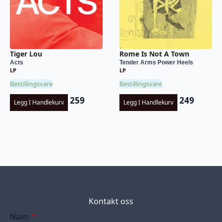
Tiger Lou
Rome Is Not A Town
Acts
Tender Arms Power Heels
LP
LP
Bestillingsvare
Bestillingsvare
259
249
Legg I Handlekurv
Legg I Handlekurv
Kontakt oss
Navn
*