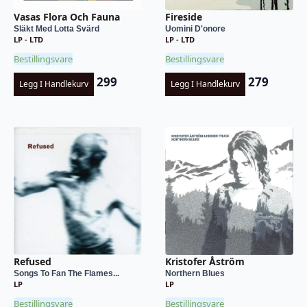
Vasas Flora Och Fauna
Fireside
Släkt Med Lotta Svärd
Uomini D'onore
LP - LTD
LP - LTD
Bestillingsvare
Bestillingsvare
299
279
Legg I Handlekurv
Legg I Handlekurv
Refused
Kristofer Åström
Songs To Fan The Flames...
Northern Blues
LP
LP
Bestillingsvare
Bestillingsvare