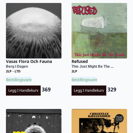
Vasas Flora Och Fauna
Refused
Berg I Dagen
This Just Might Be The ...
2LP - LTD
2LP
Bestillingsvare
Bestillingsvare
369
329
Legg I Handlekurv
Legg I Handlekurv