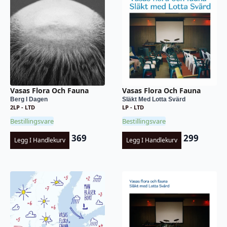
Vasas Flora Och Fauna
Vasas Flora Och Fauna
Berg I Dagen
Släkt Med Lotta Svärd
2LP - LTD
LP - LTD
Bestillingsvare
Bestillingsvare
369
299
Legg I Handlekurv
Legg I Handlekurv