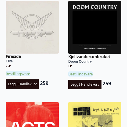
Fireside
Kjellvandertonbruket
Elite
Doom Country
2LP
LP
Bestillingsvare
Bestillingsvare
259
259
Legg I Handlekurv
Legg I Handlekurv