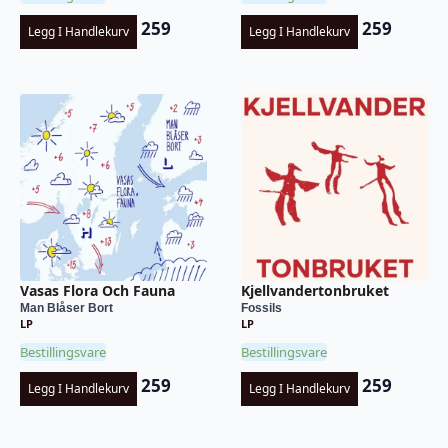
259
259
Legg I Handlekurv
Legg I Handlekurv
Vasas Flora Och Fauna
Kjellvandertonbruket
Man Blåser Bort
Fossils
LP
LP
Bestillingsvare
Bestillingsvare
259
259
Legg I Handlekurv
Legg I Handlekurv