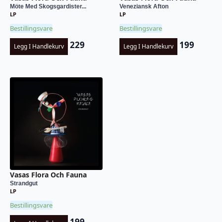
Möte Med Skogsgardister...
Veneziansk Afton
LP
LP
Bestillingsvare
Bestillingsvare
229
199
Legg I Handlekurv
Legg I Handlekurv
Vasas Flora Och Fauna
Strandgut
LP
Bestillingsvare
199