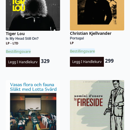
Christian Kjellvander
Tiger Lou
Portugal
Is My Head Still On?
LP
LP - LTD
Bestillingsvare
Bestillingsvare
299
329
Legg I Handlekurv
Legg I Handlekurv