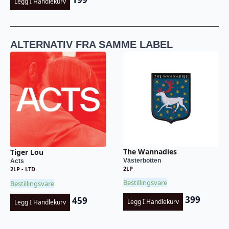
Legg I Handlekurv
ALTERNATIV FRA SAMME LABEL
The Wannadies
Tiger Lou
Västerbotten
Acts
2LP
2LP - LTD
Bestillingsvare
Bestillingsvare
399
459
Legg I Handlekurv
Legg I Handlekurv