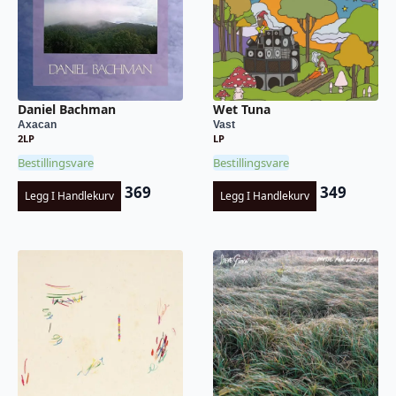
Daniel Bachman
Wet Tuna
Axacan
Vast
2LP
LP
Bestillingsvare
Bestillingsvare
369
349
Legg I Handlekurv
Legg I Handlekurv