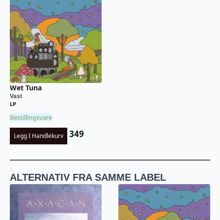
Wet Tuna
Vast
LP
Bestillingsvare
349
Legg I Handlekurv
ALTERNATIV FRA SAMME LABEL