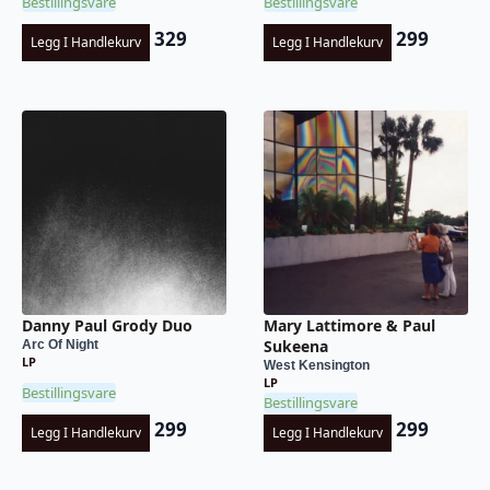
Bestillingsvare
Bestillingsvare
329
299
Legg I Handlekurv
Legg I Handlekurv
Danny Paul Grody Duo
Mary Lattimore & Paul
Sukeena
Arc Of Night
LP
West Kensington
LP
Bestillingsvare
Bestillingsvare
299
299
Legg I Handlekurv
Legg I Handlekurv