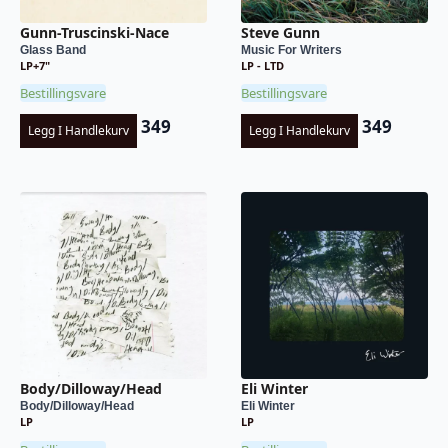
Gunn-Truscinski-Nace
Steve Gunn
Glass Band
Music For Writers
LP+7"
LP - LTD
Bestillingsvare
Bestillingsvare
349
349
Legg I Handlekurv
Legg I Handlekurv
Body/Dilloway/Head
Eli Winter
Body/Dilloway/Head
Eli Winter
LP
LP