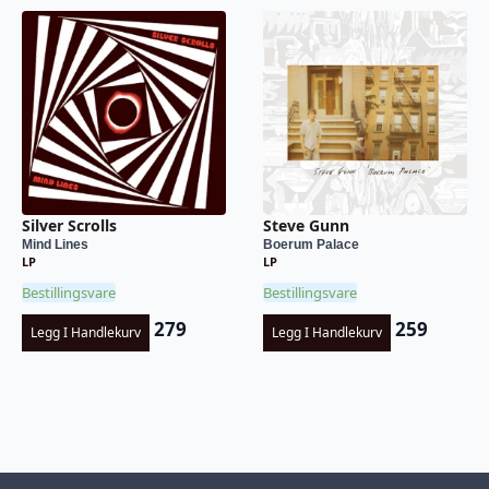
Silver Scrolls
Steve Gunn
Mind Lines
Boerum Palace
LP
LP
Bestillingsvare
Bestillingsvare
279
259
Legg I Handlekurv
Legg I Handlekurv