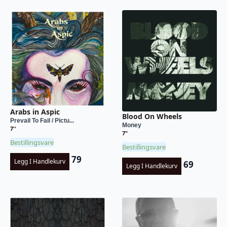
Arabs in Aspic
Blood On Wheels
Prevail To Fail / Pictu...
Money
7''
7"
Bestillingsvare
Bestillingsvare
79
Legg I Handlekurv
69
Legg I Handlekurv