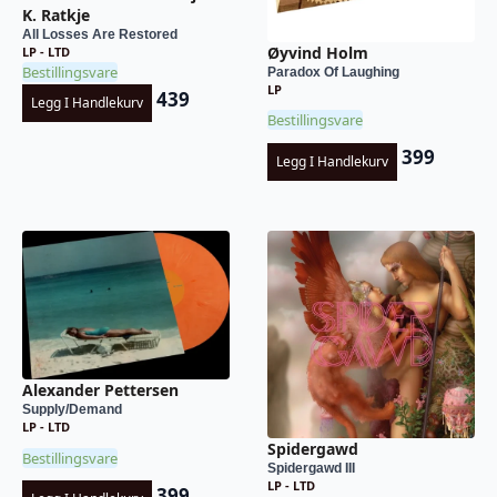
K. Ratkje
All Losses Are Restored
Øyvind Holm
LP - LTD
Bestillingsvare
Paradox Of Laughing
LP
439
Legg I Handlekurv
Bestillingsvare
399
Legg I Handlekurv
Alexander Pettersen
Supply/Demand
LP - LTD
Spidergawd
Bestillingsvare
Spidergawd III
LP - LTD
399