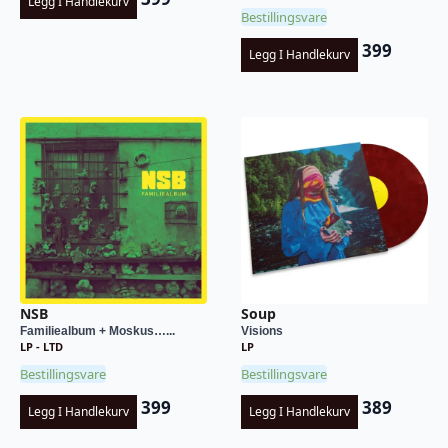
Legg I Handlekurv
Bestillingsvare
399
Legg I Handlekurv
NSB
Soup
Familiealbum + Moskus…...
Visions
LP - LTD
LP
Bestillingsvare
Bestillingsvare
399
389
Legg I Handlekurv
Legg I Handlekurv