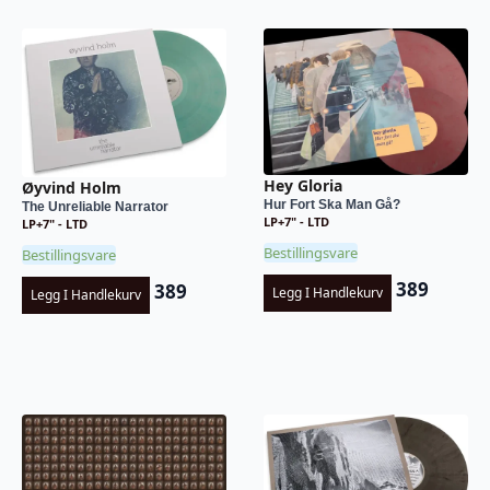
Hey Gloria
Øyvind Holm
Hur Fort Ska Man Gå?
The Unreliable Narrator
LP+7" - LTD
LP+7" - LTD
Bestillingsvare
Bestillingsvare
389
389
Legg I Handlekurv
Legg I Handlekurv