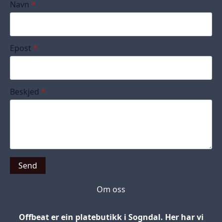
Navn
*
Epost
*
Beskjed
*
Send
Om oss
Offbeat er ein platebutikk i Sogndal. Her har vi