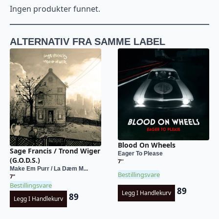
Ingen produkter funnet.
ALTERNATIV FRA SAMME LABEL
Blood On Wheels
Sage Francis / Trond Wiger
Eager To Please
(G.O.D.S.)
7''
Make Em Purr / La Dæm M...
Bestillingsvare
7"
Bestillingsvare
89
Legg I Handlekurv
89
Legg I Handlekurv