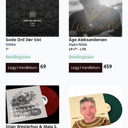
Gode Ord Dør Sist
Åge Aleksandersen
Stinke
Ingen Nåde
7''
LP+7" - LTD
Bestillingsvare
Bestillingsvare
69
459
Legg I Handlekurv
Legg I Handlekurv
Stian Westerhus & Maja S.