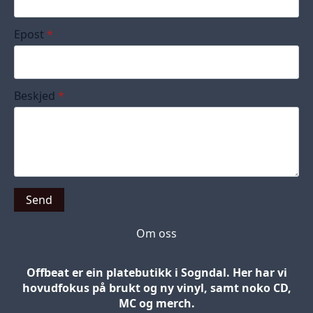
Epost
*
Beskjed
*
Send
Om oss
Offbeat er ein platebutikk i Sogndal. Her har vi
hovudfokus på brukt og ny vinyl, samt noko CD,
MC og merch.