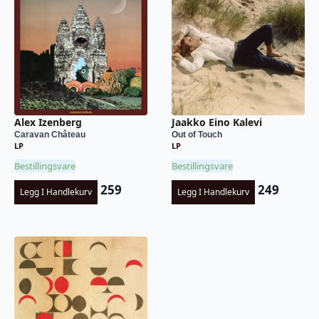
Alex Izenberg
Jaakko Eino Kalevi
Caravan Château
Out of Touch
LP
LP
Bestillingsvare
Bestillingsvare
259
249
Legg I Handlekurv
Legg I Handlekurv