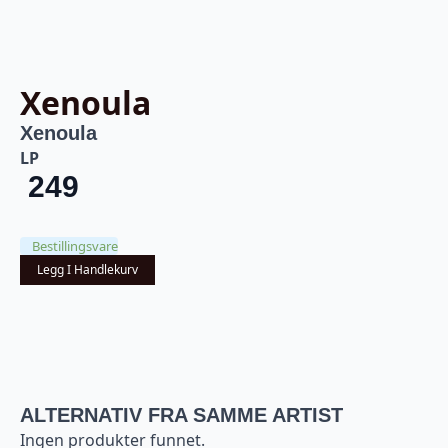
Xenoula
Xenoula
LP
249
Bestillingsvare
Legg I Handlekurv
ALTERNATIV FRA SAMME ARTIST
Ingen produkter funnet.