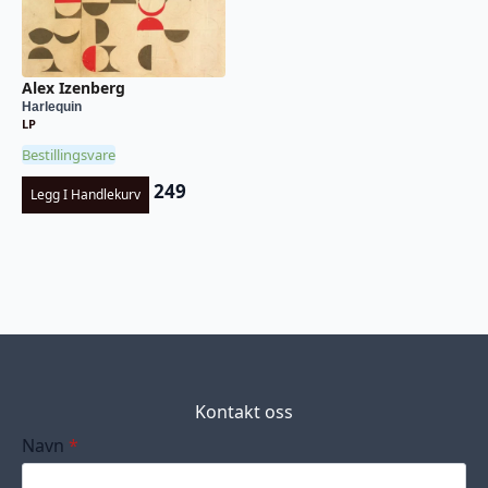
Alex Izenberg
Harlequin
LP
Bestillingsvare
249
Legg I Handlekurv
Kontakt oss
Navn
*