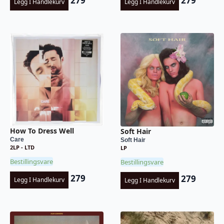
279
279
Legg I Handlekurv
Legg I Handlekurv
How To Dress Well
Soft Hair
Care
Soft Hair
2LP - LTD
LP
Bestillingsvare
Bestillingsvare
279
279
Legg I Handlekurv
Legg I Handlekurv