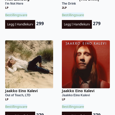
I'm Not Here
The Drink
LP
2LP
Bestillingsvare
Bestillingsvare
299
279
Legg I Handlekurv
Legg I Handlekurv
Jaakko Eino Kalevi
Jaakko Eino Kalevi
Out of Touch, LTD
Jaakko Eino Kalevi
LP
LP
Bestillingsvare
Bestillingsvare