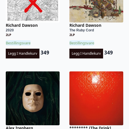
Richard Dawson
Richard Dawson
2020
The Ruby Cord
2LP
2LP
Bestillingsvare
Bestillingsvare
349
349
Legg I Handlekurv
Legg I Handlekurv
Alex Izenberg
******** [The Drink]