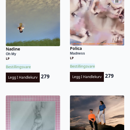
Polica
Nadine
Madness
Oh My
LP
LP
Bestillingsvare
Bestillingsvare
279
279
Legg I Handlekurv
Legg I Handlekurv