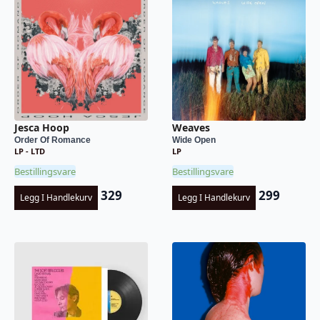
Jesca Hoop
Weaves
Order Of Romance
Wide Open
LP - LTD
LP
Bestillingsvare
Bestillingsvare
329
299
Legg I Handlekurv
Legg I Handlekurv