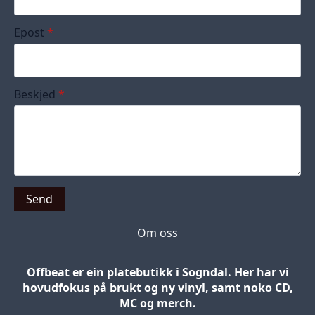
Epost
*
Beskjed
*
Send
Om oss
Offbeat er ein platebutikk i Sogndal. Her har vi
hovudfokus på brukt og ny vinyl, samt noko CD,
MC og merch.