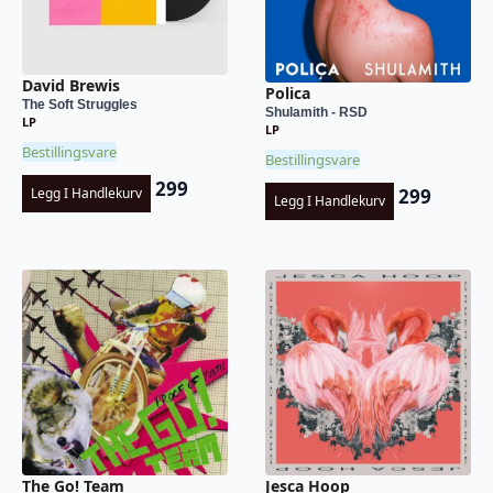
David Brewis
Polica
The Soft Struggles
Shulamith - RSD
LP
LP
Bestillingsvare
Bestillingsvare
299
Legg I Handlekurv
299
Legg I Handlekurv
The Go! Team
Jesca Hoop