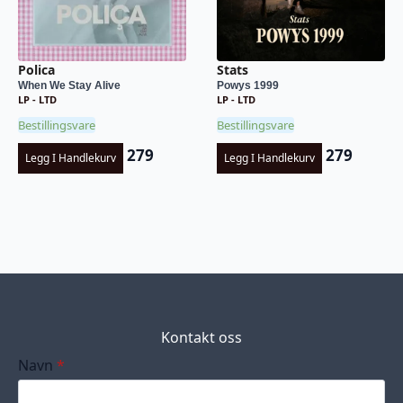
Polica
Stats
When We Stay Alive
Powys 1999
LP - LTD
LP - LTD
Bestillingsvare
Bestillingsvare
279
279
Legg I Handlekurv
Legg I Handlekurv
Kontakt oss
Navn
*