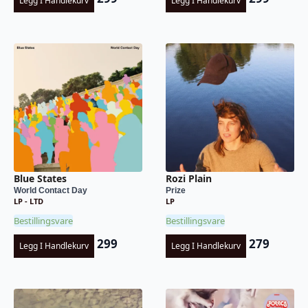
Legg I Handlekurv
Legg I Handlekurv
Blue States
Rozi Plain
World Contact Day
Prize
LP - LTD
LP
Bestillingsvare
Bestillingsvare
299
279
Legg I Handlekurv
Legg I Handlekurv