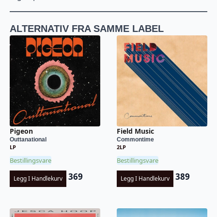
ALTERNATIV FRA SAMME LABEL
Pigeon
Field Music
Outtanational
Commontime
LP
2LP
Bestillingsvare
Bestillingsvare
369
389
Legg I Handlekurv
Legg I Handlekurv