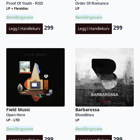
Proof Of Youth - RSD
Order Of Romance
LP + Flexidisc
LP
Bestillingsvare
Bestillingsvare
299
299
Legg I Handlekurv
Legg I Handlekurv
Field Music
Barbarossa
Open Here
Bloodlines
LP - LTD
LP
Bestillingsvare
Bestillingsvare
299
299