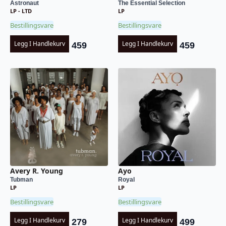
Astronaut
The Essential Selection
LP - LTD
LP
Bestillingsvare
Bestillingsvare
Legg I Handlekurv
Legg I Handlekurv
459
459
Avery R. Young
Ayo
Tubman
Royal
LP
LP
Bestillingsvare
Bestillingsvare
Legg I Handlekurv
Legg I Handlekurv
279
499