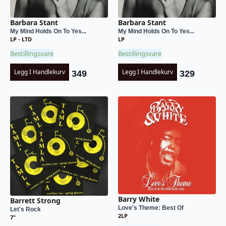
Barbara Stant
Barbara Stant
My Mind Holds On To Yes...
My Mind Holds On To Yes...
LP - LTD
LP
Bestillingsvare
Bestillingsvare
Legg I Handlekurv
Legg I Handlekurv
349
329
Barry White
Barrett Strong
Love's Theme: Best Of
Let's Rock
2LP
7"