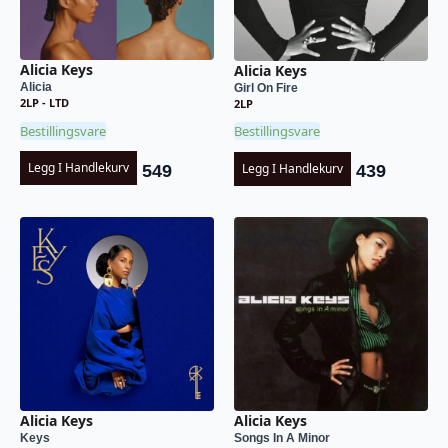
Alicia Keys
Alicia Keys
Alicia
Girl On Fire
2LP - LTD
2LP
Bestillingsvare
Bestillingsvare
Legg I Handlekurv
Legg I Handlekurv
549
439
Alicia Keys
Alicia Keys
Keys
Songs In A Minor