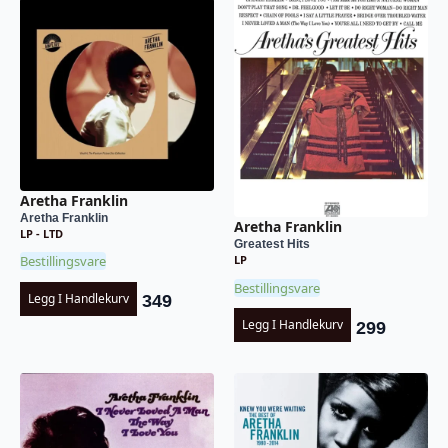
Aretha Franklin
Aretha Franklin
Aretha Franklin
LP - LTD
Greatest Hits
Bestillingsvare
LP
Bestillingsvare
Legg I Handlekurv
349
Legg I Handlekurv
299