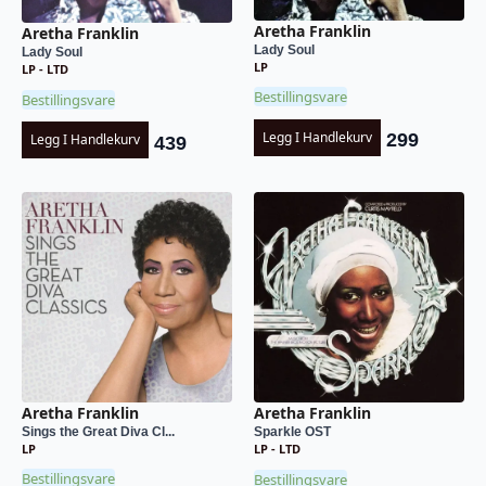
Aretha Franklin
Aretha Franklin
Lady Soul
Lady Soul
LP
LP - LTD
Bestillingsvare
Bestillingsvare
Legg I Handlekurv
299
Legg I Handlekurv
439
Aretha Franklin
Aretha Franklin
Sings the Great Diva Cl...
Sparkle OST
LP
LP - LTD
Bestillingsvare
Bestillingsvare