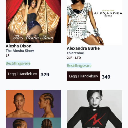
Alesha Dixon
Alexandra Burke
The Alesha Show
Overcome
LP
2LP - LTD
Bestillingsvare
Bestillingsvare
Legg I Handlekurv
329
Legg I Handlekurv
349