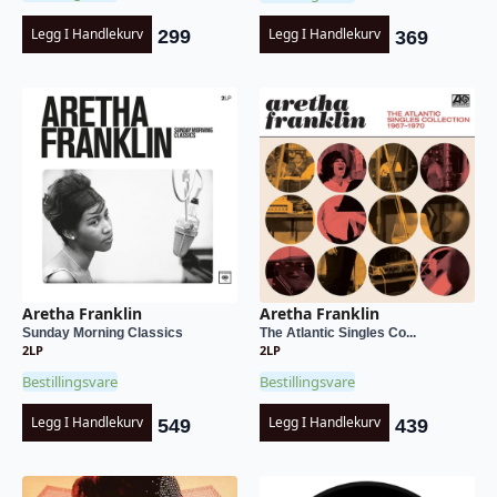
Legg I Handlekurv
Legg I Handlekurv
299
369
Aretha Franklin
Aretha Franklin
Sunday Morning Classics
The Atlantic Singles Co...
2LP
2LP
Bestillingsvare
Bestillingsvare
Legg I Handlekurv
Legg I Handlekurv
549
439