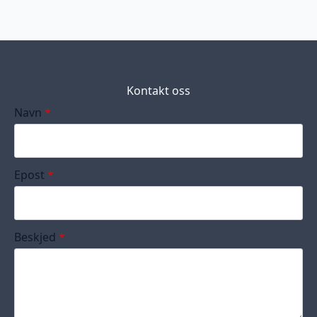
Kontakt oss
Navn
*
Epost
*
Beskjed
*