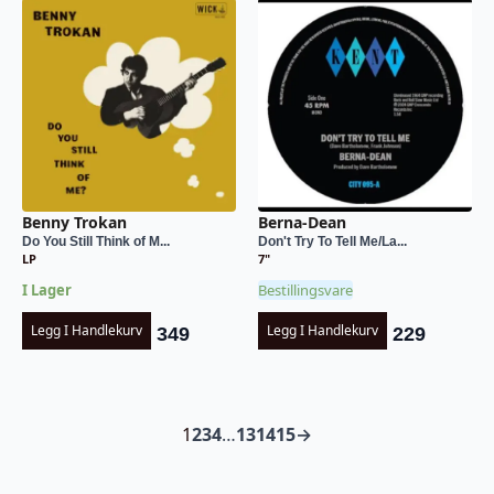
Benny Trokan
Berna-Dean
Do You Still Think of M...
Don't Try To Tell Me/La...
LP
7"
I Lager
Bestillingsvare
Legg I Handlekurv
Legg I Handlekurv
349
229
1
2
3
4
…
13
14
15
→