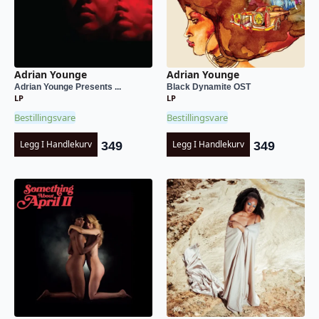
Adrian Younge
Adrian Younge
Adrian Younge Presents ...
Black Dynamite OST
LP
LP
Bestillingsvare
Bestillingsvare
Legg I Handlekurv
Legg I Handlekurv
349
349