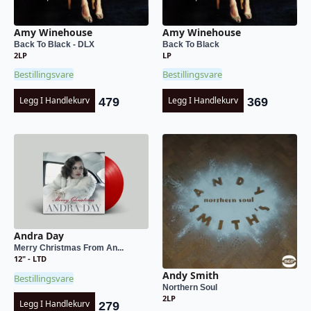
Amy Winehouse
Amy Winehouse
Back To Black - DLX
Back To Black
2LP
LP
Bestillingsvare
Bestillingsvare
Legg I Handlekurv
Legg I Handlekurv
479
369
Andra Day
Merry Christmas From An...
12" - LTD
Andy Smith
Bestillingsvare
Northern Soul
2LP
Legg I Handlekurv
279