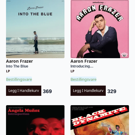
Aaron Frazer
Aaron Frazer
Into The Blue
Introducing…
LP
LP
Bestillingsvare
Bestillingsvare
Legg I Handlekurv
Legg I Handlekurv
369
329