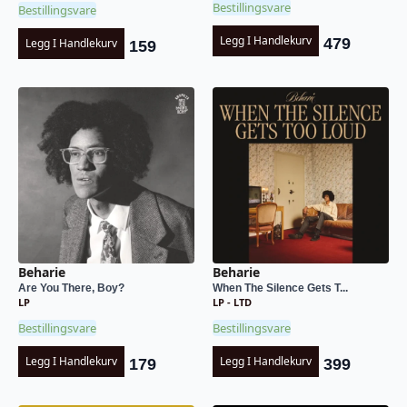
Bestillingsvare
Bestillingsvare
Legg I Handlekurv
479
Legg I Handlekurv
159
Beharie
Beharie
Are You There, Boy?
When The Silence Gets T...
LP
LP - LTD
Bestillingsvare
Bestillingsvare
Legg I Handlekurv
Legg I Handlekurv
179
399