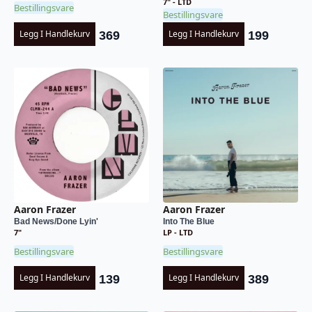
7" - LTD
Bestillingsvare
Bestillingsvare
Legg I Handlekurv
Legg I Handlekurv
369
199
Aaron Frazer
Aaron Frazer
Bad News/Done Lyin'
Into The Blue
7"
LP - LTD
Bestillingsvare
Bestillingsvare
Legg I Handlekurv
Legg I Handlekurv
139
389