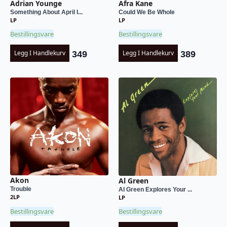
Adrian Younge
Afra Kane
Something About April I...
Could We Be Whole
LP
LP
Bestillingsvare
Bestillingsvare
Legg I Handlekurv
Legg I Handlekurv
349
389
Akon
Al Green
Trouble
Al Green Explores Your ...
2LP
LP
Bestillingsvare
Bestillingsvare