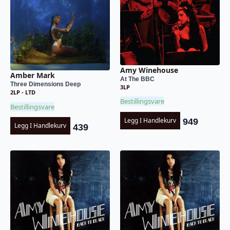
Amy Winehouse
Amber Mark
At The BBC
Three Dimensions Deep
3LP
2LP - LTD
Bestillingsvare
Bestillingsvare
Legg I Handlekurv
949
Legg I Handlekurv
439