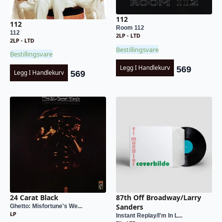
112
112
Room 112
112
2LP - LTD
2LP - LTD
Bestillingsvare
Bestillingsvare
Legg I Handlekurv
569
Legg I Handlekurv
569
24 Carat Black
87th Off Broadway/Larry
Sanders
Ghetto: Misfortune's We...
LP
Instant Replay/I'm In L...