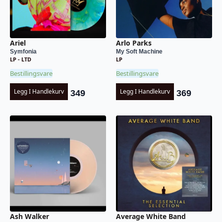
Ariel
Arlo Parks
Symfonia
My Soft Machine
LP - LTD
LP
Bestillingsvare
Bestillingsvare
Legg I Handlekurv
Legg I Handlekurv
349
369
Ash Walker
Average White Band