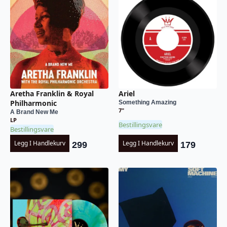
Aretha Franklin & Royal
Ariel
Philharmonic
Something Amazing
7"
A Brand New Me
LP
Bestillingsvare
Bestillingsvare
Legg I Handlekurv
Legg I Handlekurv
299
179