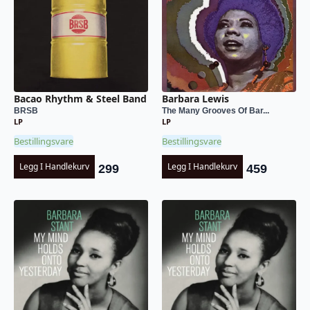
Bacao Rhythm & Steel Band
Barbara Lewis
BRSB
The Many Grooves Of Bar...
LP
LP
Bestillingsvare
Bestillingsvare
Legg I Handlekurv
Legg I Handlekurv
299
459