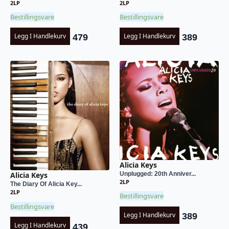
2LP
2LP
Bestillingsvare
Bestillingsvare
Legg I Handlekurv
Legg I Handlekurv
479
389
Alicia Keys
Unplugged: 20th Anniver...
Alicia Keys
2LP
The Diary Of Alicia Key...
2LP
Bestillingsvare
Bestillingsvare
Legg I Handlekurv
389
Legg I Handlekurv
439