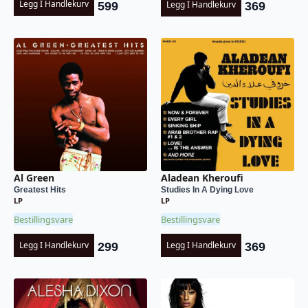
Legg I Handlekurv
Legg I Handlekurv
599
369
Al Green
Aladean Kheroufi
Greatest Hits
Studies In A Dying Love
LP
LP
Bestillingsvare
Bestillingsvare
Legg I Handlekurv
Legg I Handlekurv
299
369