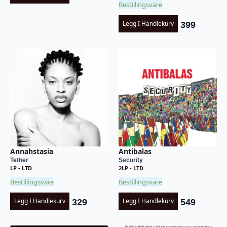
Bestillingsvare
Legg I Handlekurv
399
Annahstasia
Antibalas
Tether
Security
LP - LTD
2LP - LTD
Bestillingsvare
Bestillingsvare
Legg I Handlekurv
Legg I Handlekurv
329
549