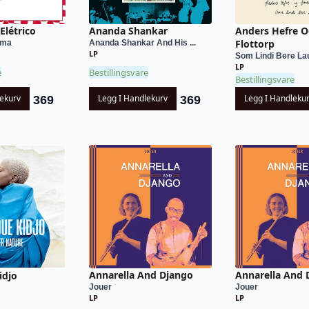
Elétrico
Ananda Shankar
Anders Hefre 
Flottorp
ima
Ananda Shankar And His ...
LP
Som Lindi Bere La
LP
e
Bestillingsvare
Bestillingsvare
lekurv
Legg I Handlekurv
Legg I Handleku
369
369
Annarella And Django
Annarella And 
idjo
Jouer
Jouer
LP
LP