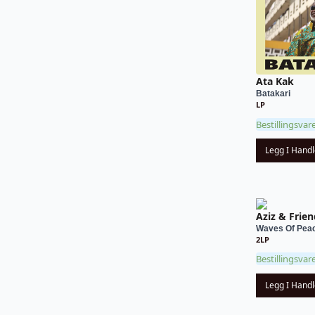
Ata Kak
Batakari
LP
Bestillingsvar
Legg I Hand
Aziz & Frie
Waves Of Pea
2LP
Bestillingsvar
Legg I Hand