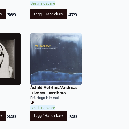
Bestillingsvare
rv
Legg I Handlekurv
369
479
Åshild Vetrhus/Andreas
Ulvo/M. Barrikmo
Frå Høge Himmel
LP
Bestillingsvare
rv
Legg I Handlekurv
349
249