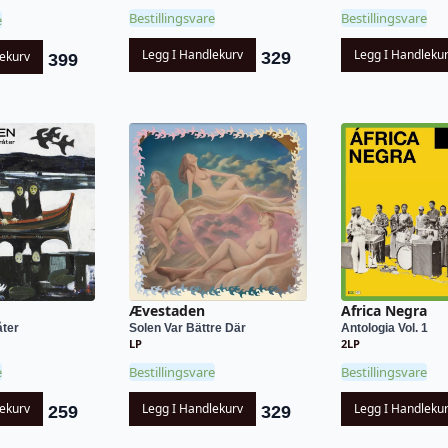
Bestillingsvare
Bestillingsvare
e
Legg I Handlekurv
Legg I Handleku
329
lekurv
399
Ævestaden
Africa Negra
åter
Solen Var Bättre Där
Antologia Vol. 1
LP
2LP
e
Bestillingsvare
Bestillingsvare
lekurv
Legg I Handlekurv
Legg I Handleku
259
329