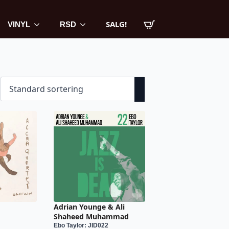
SALG!
VINYL
RSD
Adrian Younge & Ali
Shaheed Muhammad
Ebo Taylor: JID022