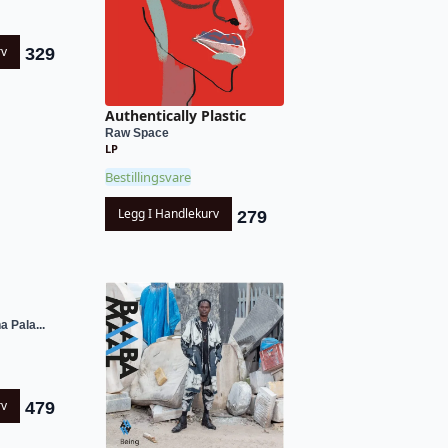
rv
329
Authentically Plastic
Raw Space
LP
Bestillingsvare
Legg I Handlekurv
279
 Pala...
rv
479