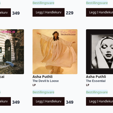
Bestillingsvare
Bestillingsvare
e
Legg I Handlekurv
Legg I Handleku
lekurv
229
349
Asha Puthli
cai
Asha Puthli
The Devil Is Loose
The Essential
LP
LP
Bestillingsvare
e
Bestillingsvare
Legg I Handlekurv
lekurv
Legg I Handleku
349
349