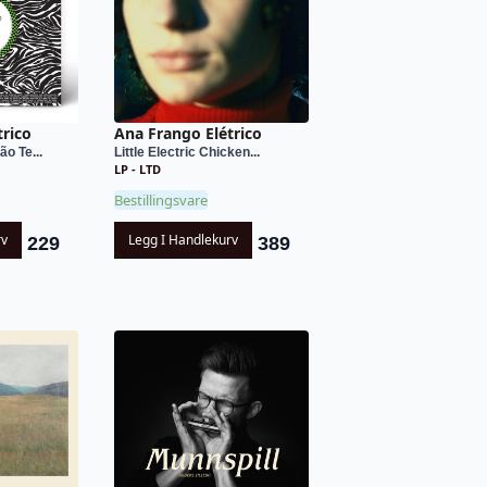
trico
Ana Frango Elétrico
o Te...
Little Electric Chicken...
LP - LTD
Bestillingsvare
rv
Legg I Handlekurv
229
389