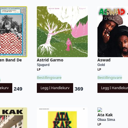
den Band De
Astrid Garmo
Aswad
Sjugurd
Gold
LP
LP
Bestillingsvare
Bestillingsvare
e
lekurv
Legg I Handlekurv
Legg I Handleku
249
369
Ata Kak
Obaa Sima
LP