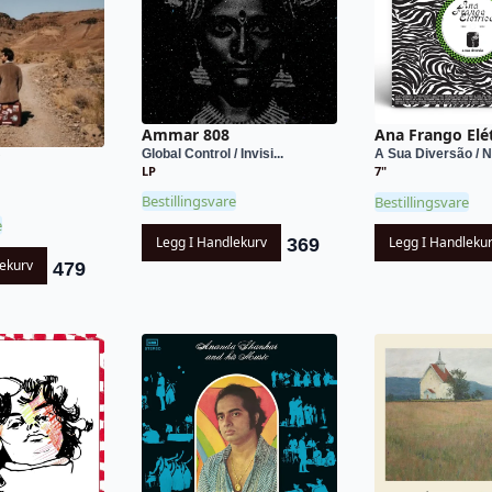
Ammar 808
Ana Frango Elé
Global Control / Invisi...
A Sua Diversão / Nã
r
LP
7"
Bestillingsvare
Bestillingsvare
e
Legg I Handlekurv
Legg I Handleku
369
lekurv
479