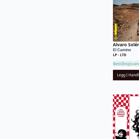
Alvaro Solé
El Camino
LP - LTD
Bestillingsvar
Legg I Hand