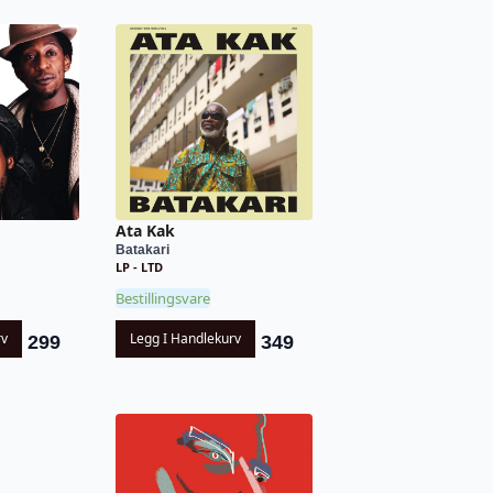
Ata Kak
Batakari
LP - LTD
Bestillingsvare
rv
Legg I Handlekurv
299
349