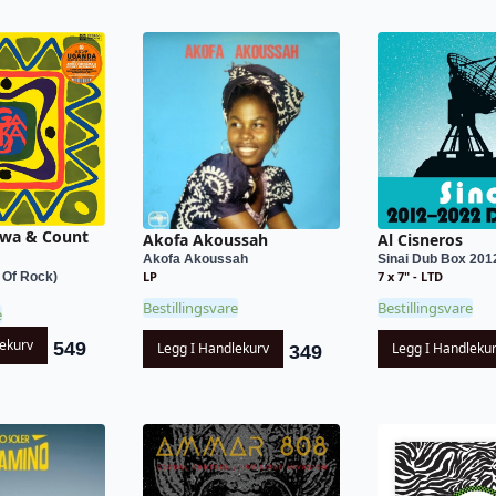
awa & Count
Akofa Akoussah
Al Cisneros
Akofa Akoussah
Sinai Dub Box 201
LP
7 x 7" - LTD
 Of Rock)
Bestillingsvare
Bestillingsvare
e
lekurv
549
Legg I Handlekurv
Legg I Handleku
349