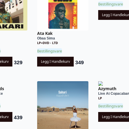
Bestillingsvare
Legg I Handleku
Ata Kak
Obaa Sima
LP+DVD - LTD
e
Bestillingsvare
lekurv
Legg I Handlekurv
329
349
nds
Azymuth
ce
Live At Copacabana
LP
e
Bestillingsvare
lekurv
Legg I Handleku
439