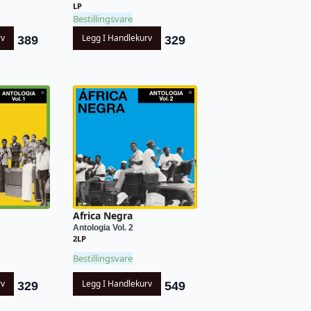
LP
Bestillingsvare
rv
Legg I Handlekurv
389
329
Africa Negra
Antologia Vol. 2
2LP
Bestillingsvare
rv
Legg I Handlekurv
329
549