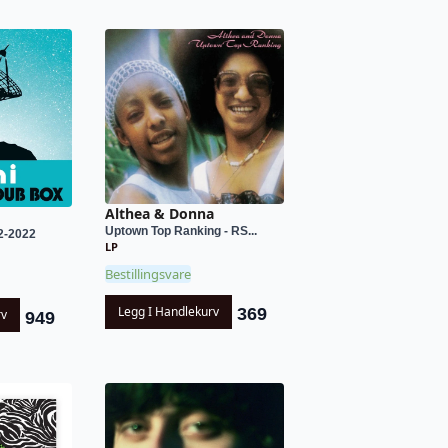
Althea & Donna
Uptown Top Ranking - RS...
2-2022
LP
Bestillingsvare
Legg I Handlekurv
369
rv
949