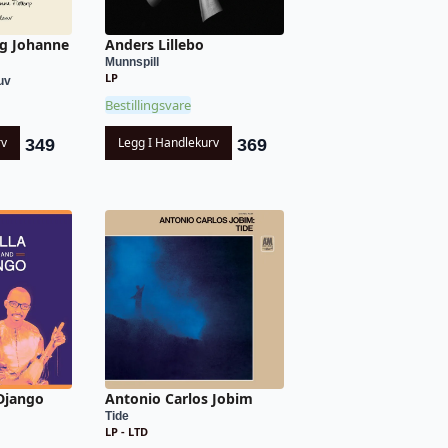
Og Johanne
Anders Lillebo
Munnspill
LP
uv
Bestillingsvare
rv
Legg I Handlekurv
349
369
Django
Antonio Carlos Jobim
Tide
LP - LTD