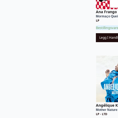
Ana Frango 
Mormaço Que
LP
Bestillingsvar
Legg I Hand
Angélique K
Mother Nature
LP - LTD