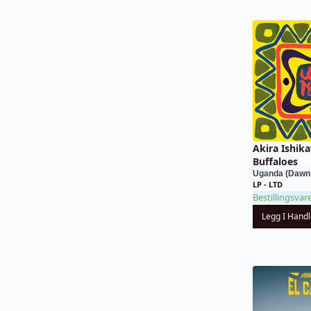
Akira Ishik
Buffaloes
Uganda (Dawn
LP - LTD
Bestillingsvar
Legg I Hand