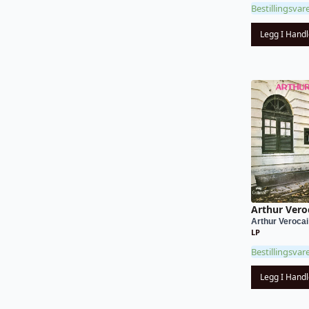
Bestillingsvar
Legg I Hand
Arthur Vero
Arthur Verocai
LP
Bestillingsvar
Legg I Hand