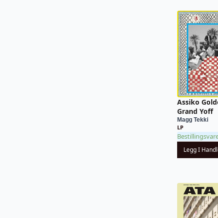
Assiko Gol
Grand Yoff
Magg Tekki
LP
Bestillingsvar
Legg I Hand