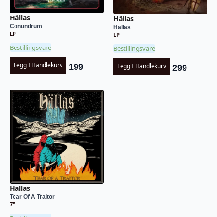
Hällas
Hällas
Conundrum
Hällas
LP
LP
Bestillingsvare
Bestillingsvare
Legg I Handlekurv
199
Legg I Handlekurv
299
Hällas
Tear Of A Traitor
7"