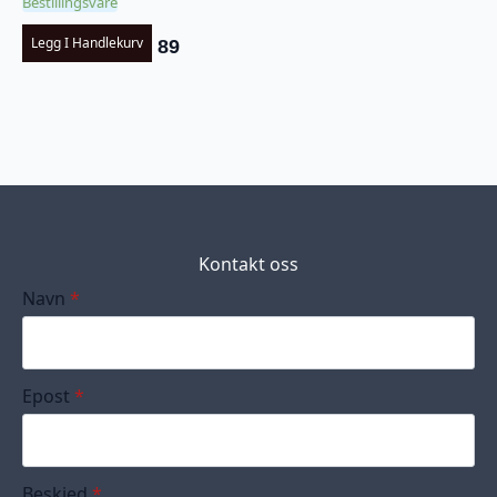
Bestillingsvare
Legg I Handlekurv
89
Kontakt oss
Navn
*
Epost
*
Beskjed
*