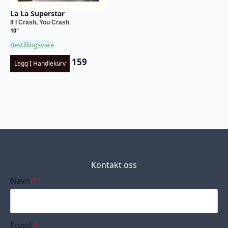
La La Superstar
If I Crash, You Crash
10"
Bestillingsvare
159
Legg I Handlekurv
Kontakt oss
Navn
*
Epost
*