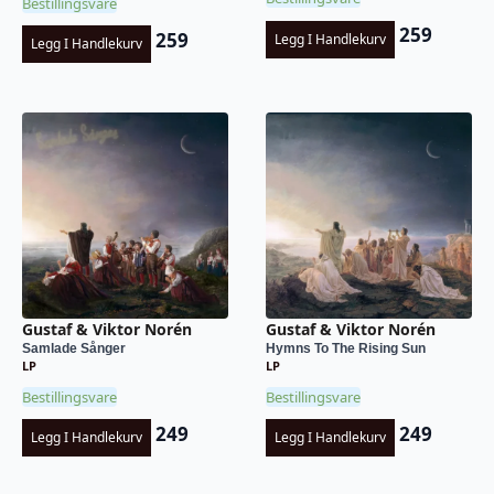
Bestillingsvare
259
259
Legg I Handlekurv
Legg I Handlekurv
Gustaf & Viktor Norén
Gustaf & Viktor Norén
Samlade Sånger
Hymns To The Rising Sun
LP
LP
Bestillingsvare
Bestillingsvare
249
249
Legg I Handlekurv
Legg I Handlekurv