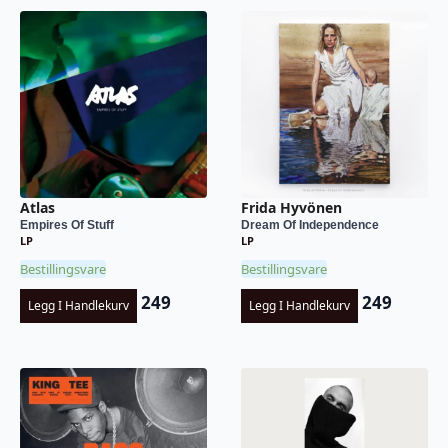
Atlas
Frida Hyvönen
Empires Of Stuff
Dream Of Independence
LP
LP
Bestillingsvare
Bestillingsvare
249
249
Legg I Handlekurv
Legg I Handlekurv