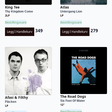
King Tee
Atlas
Thy Kingdom Come
Untergang Lion
2LP
LP
Bestillingsvare
Bestillingsvare
349
279
Legg I Handlekurv
Legg I Handlekurv
The Road Dogs
Afasi & Filthy
Six Feet Of Water
Fläcken
12"
LP
Bestillingsvare