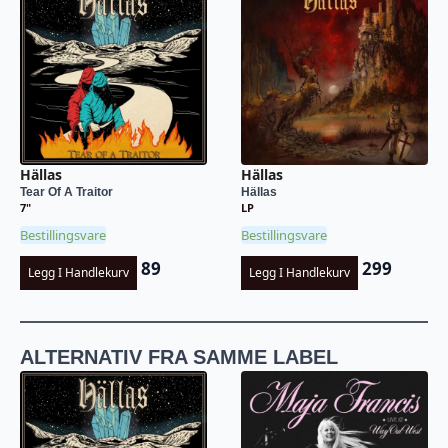
Hällas
Hällas
Tear Of A Traitor
Hällas
7"
LP
Bestillingsvare
Bestillingsvare
89
299
Legg I Handlekurv
Legg I Handlekurv
ALTERNATIV FRA SAMME LABEL