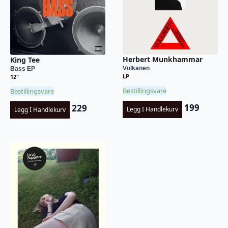
Herbert Munkhammar
King Tee
Vulkanen
Bass EP
LP
12"
Bestillingsvare
Bestillingsvare
199
229
Legg I Handlekurv
Legg I Handlekurv