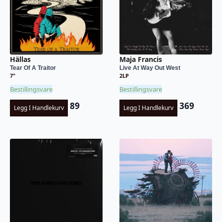
Hällas
Maja Francis
Tear Of A Traitor
Live At Way Out West
7"
2LP
Bestillingsvare
Bestillingsvare
89
369
Legg I Handlekurv
Legg I Handlekurv