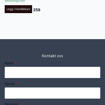
Bestillingsvare
Legg I Handlekurv
259
Kontakt oss
Navn
*
Epost
*
Beskjed
*