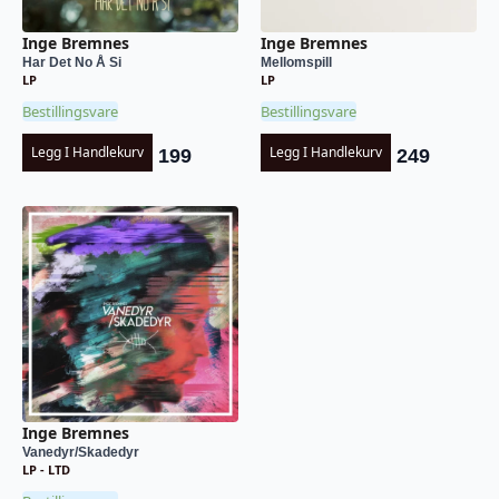
Inge Bremnes
Inge Bremnes
Har Det No Å Si
Mellomspill
LP
LP
Bestillingsvare
Bestillingsvare
Legg I Handlekurv
Legg I Handlekurv
199
249
Inge Bremnes
Vanedyr/Skadedyr
LP - LTD