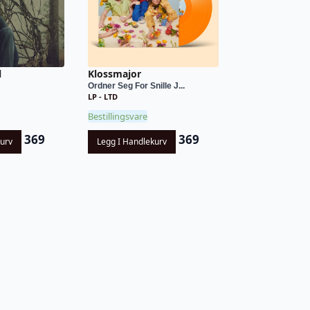
l
Klossmajor
Ordner Seg For Snille J...
LP - LTD
Bestillingsvare
369
369
kurv
Legg I Handlekurv