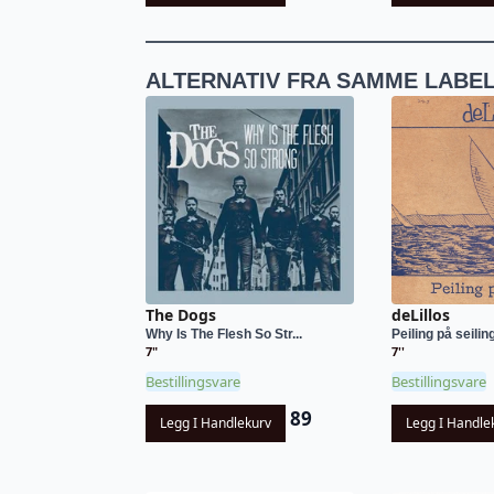
ALTERNATIV FRA SAMME LABE
The Dogs
deLillos
Why Is The Flesh So Str...
Peiling på seilin
7"
7''
Bestillingsvare
Bestillingsvare
89
Legg I Handlekurv
Legg I Handle