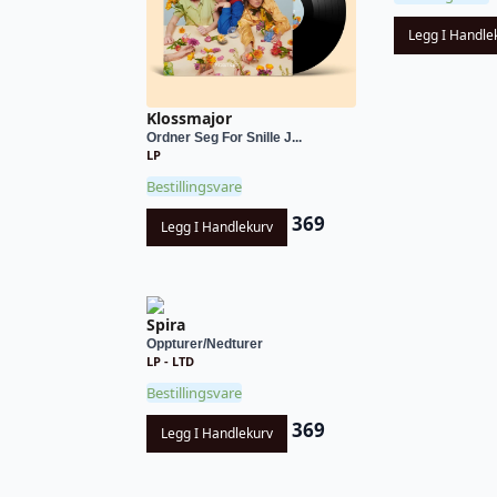
Legg I Handle
Klossmajor
Ordner Seg For Snille J...
LP
Bestillingsvare
369
Legg I Handlekurv
Spira
Oppturer/Nedturer
LP - LTD
Bestillingsvare
369
Legg I Handlekurv