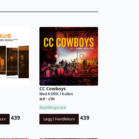
CC Cowboys
Med KORK I Kollen
2LP - LTD
Bestillingsvare
439
439
kurv
Legg I Handlekurv