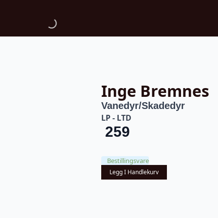
Inge Bremnes
Vanedyr/Skadedyr
LP - LTD
259
Bestillingsvare
Legg I Handlekurv