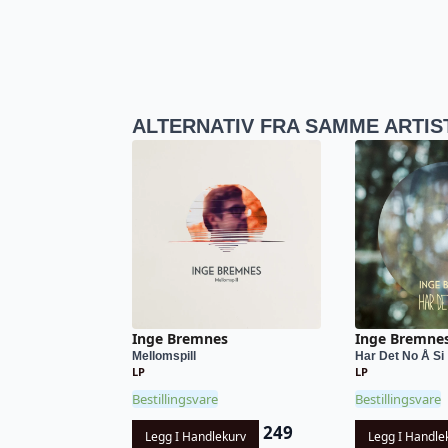
ALTERNATIV FRA SAMME ARTIS
Inge Bremnes
Inge Bremne
Mellomspill
Har Det No Å Si
LP
LP
Bestillingsvare
Bestillingsvare
249
Legg I Handlekurv
Legg I Handle