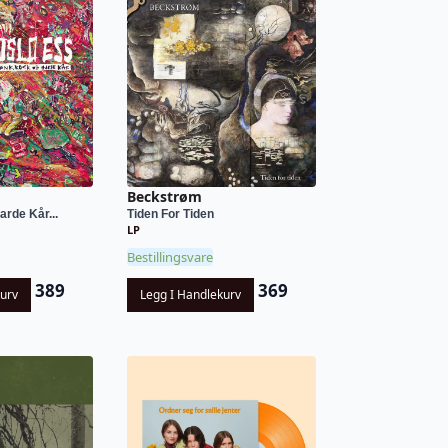
Beckstrøm
rde Kår...
Tiden For Tiden
LP
Bestillingsvare
389
369
kurv
Legg I Handlekurv