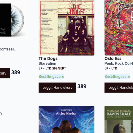
onfessi...
The Dogs
Oslo Ess
Starvation
Pønk, Rock Og Ha
LP - LTD SIGNERT
LP - LTD
389
kurv
Bestillingsvare
Bestillingsvare
389
Legg I Handlekurv
Legg I Handle
n