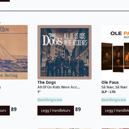
L
The Dogs
Ole Paus
g
All Of Us Kids Were Acc...
Så Nær, Så Nær
7"
2LP - LTD
Bestillingsvare
Bestillingsvare
89
89
kurv
Legg I Handlekurv
Legg I Handle