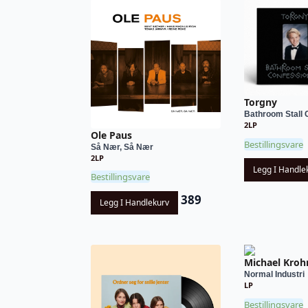
Torgny
Bathroom Stall C
2LP
Ole Paus
Bestillingsvare
Så Nær, Så Nær
2LP
Legg I Handle
Bestillingsvare
389
Legg I Handlekurv
Michael Kroh
Normal Industri
LP
Bestillingsvare