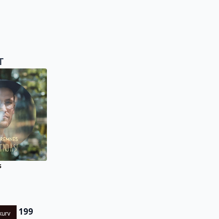
T
s
199
kurv