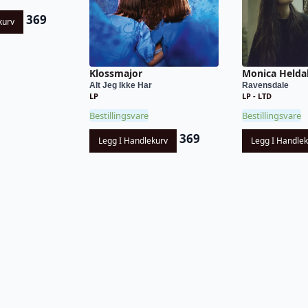
369
kurv
Klossmajor
Monica Helda
Alt Jeg Ikke Har
Ravensdale
LP
LP - LTD
Bestillingsvare
Bestillingsvare
369
Legg I Handlekurv
Legg I Handle