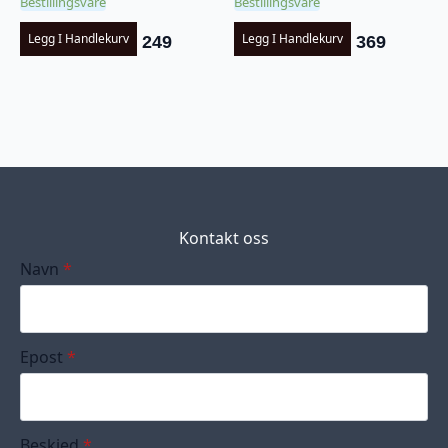
Bestillingsvare
Bestillingsvare
Legg I Handlekurv
Legg I Handlekurv
249
369
Kontakt oss
Navn
*
Epost
*
Beskjed
*