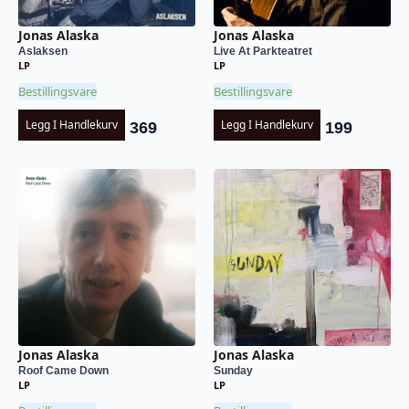
Jonas Alaska
Jonas Alaska
Aslaksen
Live At Parkteatret
LP
LP
Bestillingsvare
Bestillingsvare
Legg I Handlekurv
Legg I Handlekurv
369
199
Jonas Alaska
Jonas Alaska
Roof Came Down
Sunday
LP
LP