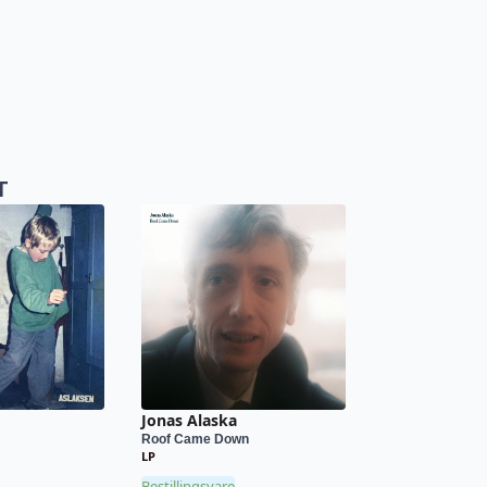
T
Jonas Alaska
Roof Came Down
LP
Bestillingsvare