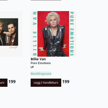
Billie Van
Pure Emotions
LP
Bestillingsvare
199
199
kurv
Legg I Handlekurv