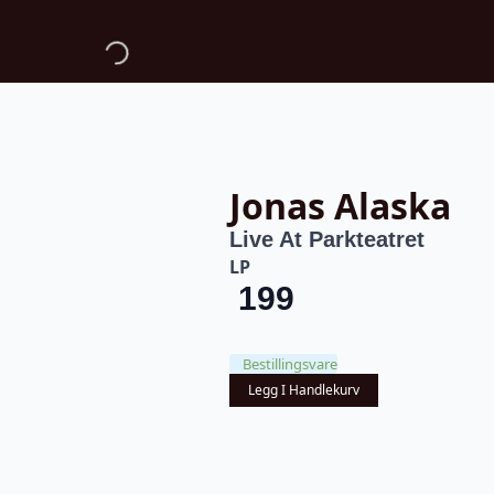
Jonas Alaska
Live At Parkteatret
LP
199
Bestillingsvare
Legg I Handlekurv