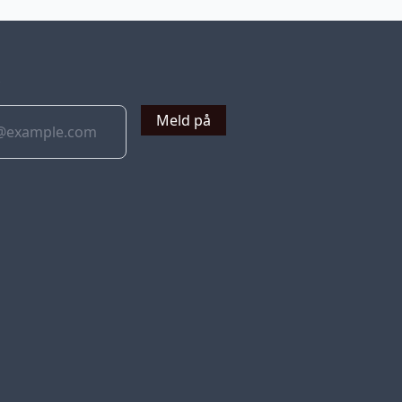
v
Meld på