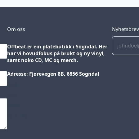
Om oss
Nyhetsbre
Offbeat er ein platebutikk i Sogndal. Her
har vi hovudfokus på brukt og ny vinyl,
samt noko CD, MC og merch.
Adresse: Fjørevegen 8B, 6856 Sogndal
Blog
Jobs
Press
Partners