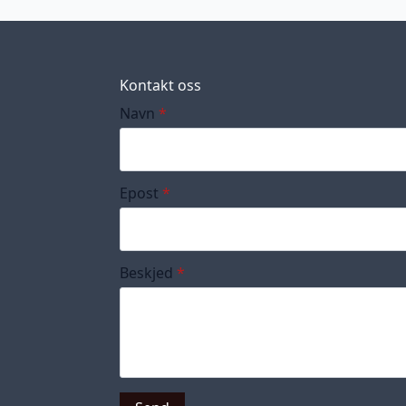
Kontakt oss
Navn
*
Epost
*
Beskjed
*