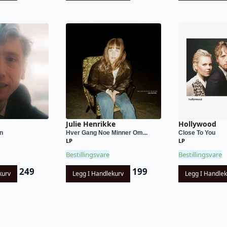
Julie Henrikke
Hollywood
n
Hver Gang Noe Minner Om...
Close To You
LP
LP
Bestillingsvare
Bestillingsvare
249
199
kurv
Legg I Handlekurv
Legg I Handle