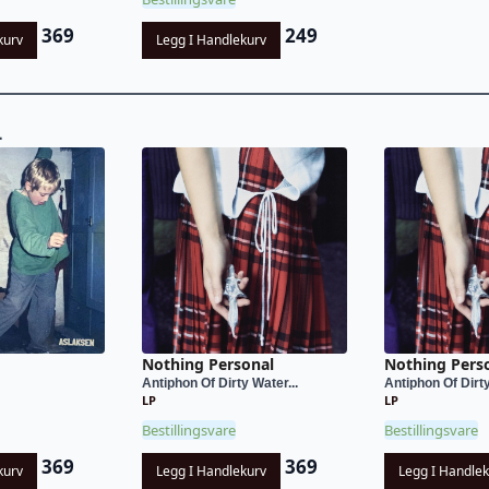
369
249
kurv
Legg I Handlekurv
L
Nothing Personal
Nothing Pers
Antiphon Of Dirty Water...
Antiphon Of Dirt
LP
LP
Bestillingsvare
Bestillingsvare
369
369
kurv
Legg I Handlekurv
Legg I Handle