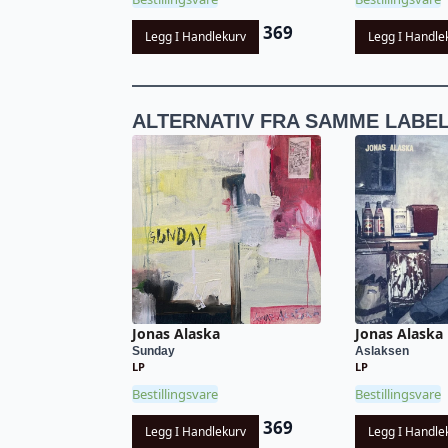
369
Legg I Handlekurv
Legg I Handle
ALTERNATIV FRA SAMME LABE
Jonas Alaska
Jonas Alaska
Sunday
Aslaksen
LP
LP
Bestillingsvare
Bestillingsvare
369
Legg I Handlekurv
Legg I Handle