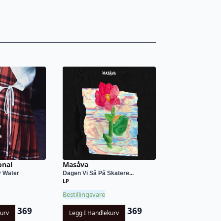
onal
Masåva
y Water
Dagen Vi Så På Skatere...
LP
Bestillingsvare
369
369
kurv
Legg I Handlekurv