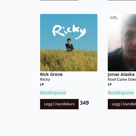
Rick Grove
Jonas Alaska
Ricky
Roof Came Dow
LP
LP
Bestillingsvare
Bestillingsvare
349
Legg I Handlekurv
Legg I Handle