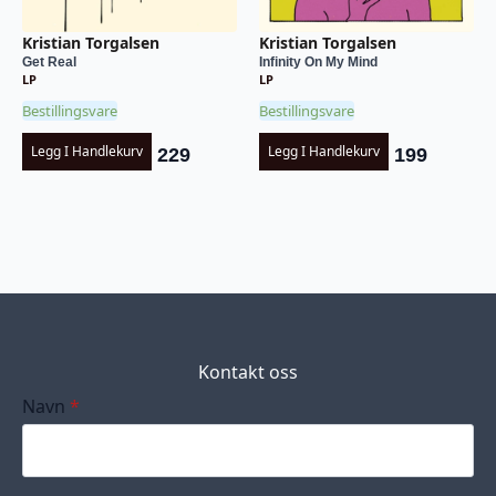
Kristian Torgalsen
Kristian Torgalsen
Get Real
Infinity On My Mind
LP
LP
Bestillingsvare
Bestillingsvare
Legg I Handlekurv
Legg I Handlekurv
229
199
Kontakt oss
Navn
*