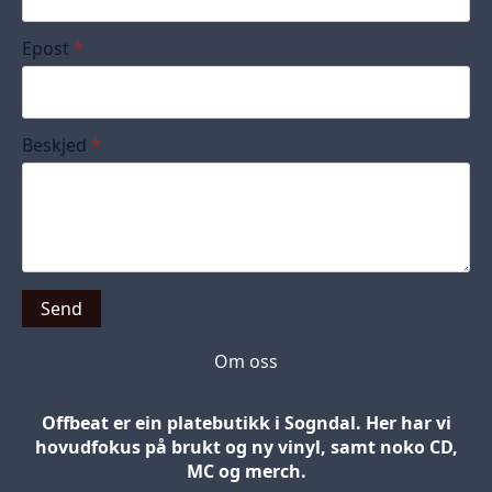
Epost
*
Beskjed
*
Send
Om oss
Offbeat er ein platebutikk i Sogndal. Her har vi
hovudfokus på brukt og ny vinyl, samt noko CD,
MC og merch.