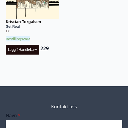
Kristian Torgalsen
Get Real
LP
Bestillingsvare
229
Legg I Handlekurv
Kontakt oss
Navn
*