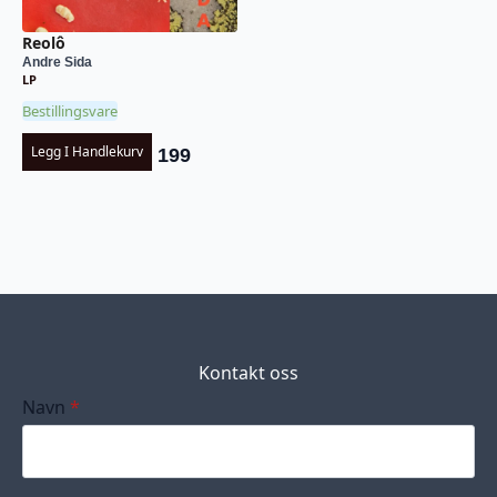
Reolô
Andre Sida
LP
Bestillingsvare
Legg I Handlekurv
199
Kontakt oss
Navn
*