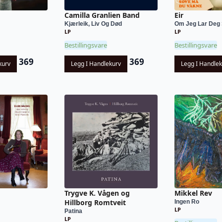
Camilla Granlien Band
Eir
Kjærleik, Liv Og Død
Om Jeg Lar Deg 
LP
LP
Bestillingsvare
Bestillingsvare
369
369
kurv
Legg I Handlekurv
Legg I Handle
Trygve K. Vågen og
Mikkel Rev
Hillborg Romtveit
Ingen Ro
LP
Patina
LP