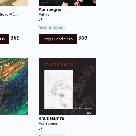
Pumpegris
Sove Må ...
Fritids
LP
Bestillingsvare
369
369
kurv
Legg I Handlekurv
Knut Hamre
Frå Scenen
LP