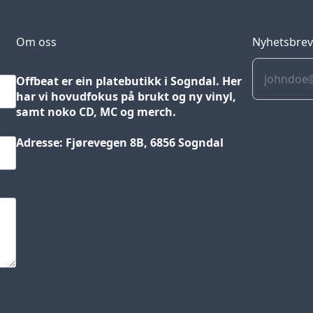
Om oss
Nyhetsbre
Offbeat er ein platebutikk i Sogndal. Her
har vi hovudfokus på brukt og ny vinyl,
samt noko CD, MC og merch.
Adresse: Fjørevegen 8B, 6856 Sogndal
Blog
Jobs
Press
Partners