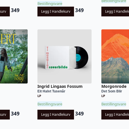
Bestillingsvare
Bestillingsvare
349
349
kurv
Legg I Handlekurv
Legg I Handle
Ingrid Lingaas Fossum
Morgonrode
Eit Halvt Tusenår
Det Som Blir
LP
LP
Bestillingsvare
Bestillingsvare
349
349
kurv
Legg I Handlekurv
Legg I Handle