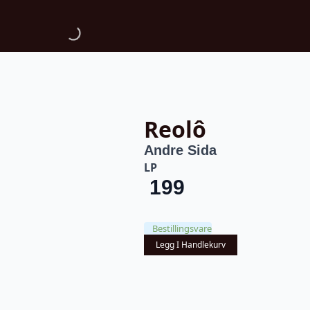
Reolô
Andre Sida
LP
199
Bestillingsvare
Legg I Handlekurv