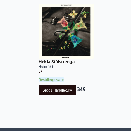
Hekla Stålstrenga
Heimført
LP
Bestillingsvare
349
Legg I Handlekurv