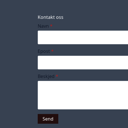
Kontakt oss
Navn
*
Epost
*
Beskjed
*
Send