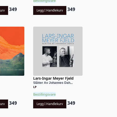
Bestillingsvare
349
349
kurv
Legg I Handlekurv
Lars-Ingar Meyer Fjeld
Slåtter Av Johannes Dah...
LP
Bestillingsvare
349
349
kurv
Legg I Handlekurv