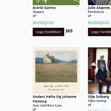
Astrid Garmo
Julie Alapnes
Sjugurd
Reinkalvria
LP
LP
Bestillingsvare
Bestillingsvare
369
Legg I Handlekurv
Legg I Handle
Anders Hefre Og Johanne
Silje Solberg
Flottorp
Siljes Salong
LP
Som Lindi Bere Lauv
LP