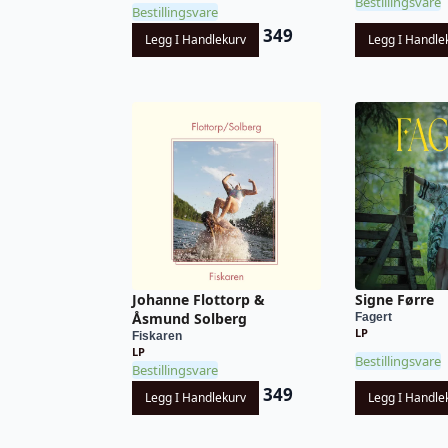
Bestillingsvare
Bestillingsvare
349
Legg I Handlekurv
Legg I Handle
Johanne Flottorp &
Signe Førre
Åsmund Solberg
Fagert
LP
Fiskaren
LP
Bestillingsvare
Bestillingsvare
349
Legg I Handlekurv
Legg I Handle