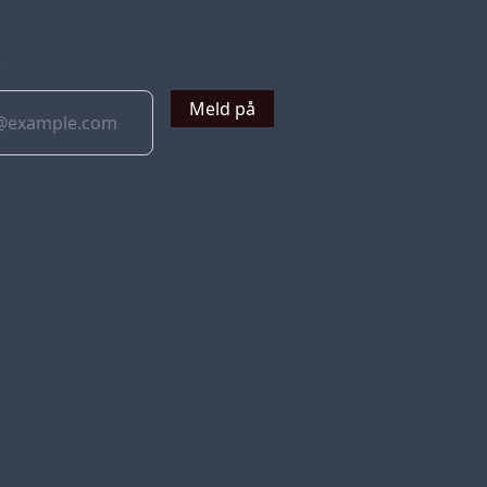
v
Meld på