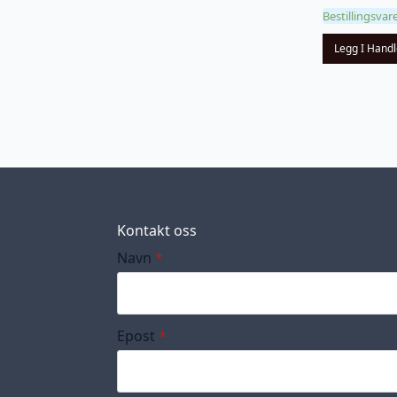
Bestillingsvar
Legg I Hand
Kontakt oss
Navn
*
Epost
*