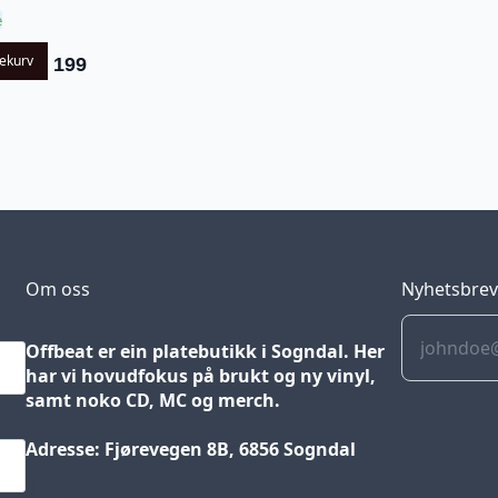
e
lekurv
199
Om oss
Nyhetsbre
Offbeat er ein platebutikk i Sogndal. Her
har vi hovudfokus på brukt og ny vinyl,
samt noko CD, MC og merch.
Adresse: Fjørevegen 8B, 6856 Sogndal
Blog