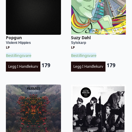
Popgun
Suzy Dahl
Violent Hippies
Sylskarp
LP
LP
Bestillingsvare
Bestillingsvare
179
179
Legg I Handlekurv
Legg I Handlekurv