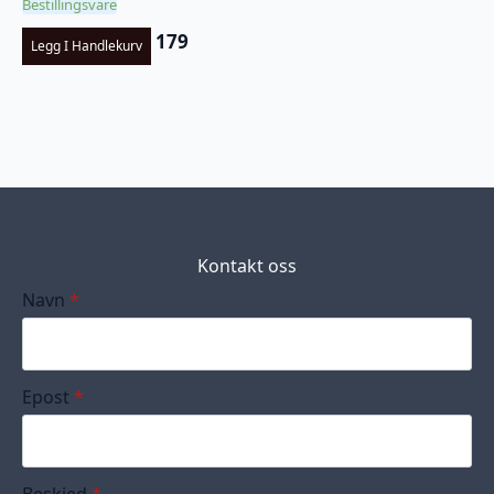
Bestillingsvare
179
Legg I Handlekurv
Kontakt oss
Navn
*
Epost
*
Beskjed
*