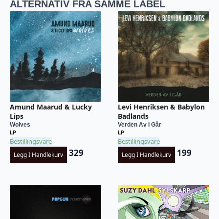
ALTERNATIV FRA SAMME LABEL
Amund Maarud & Lucky
Levi Henriksen & Babylon
Lips
Badlands
Wolves
Verden Av I Går
LP
LP
Bestillingsvare
Bestillingsvare
329
199
Legg I Handlekurv
Legg I Handlekurv