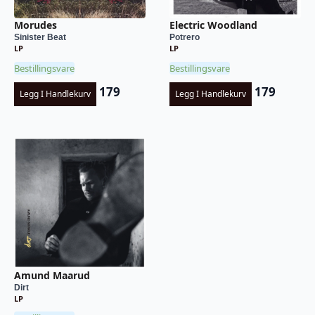
Morudes
Electric Woodland
Sinister Beat
Potrero
LP
LP
Bestillingsvare
Bestillingsvare
179
179
Legg I Handlekurv
Legg I Handlekurv
Amund Maarud
Dirt
LP