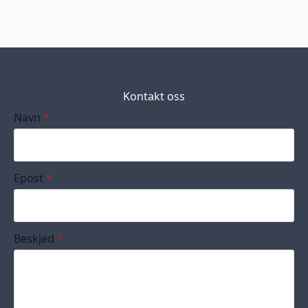
Kontakt oss
Navn
*
Epost
*
Beskjed
*