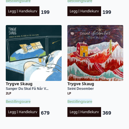
Bestillingsvare
Bestillingsvare
Legg I Handlekurv
Legg I Handlekurv
199
199
Trygve Skaug
Trygve Skaug
Sanger Du Skal Få Når V...
Seint Desember
2LP
LP
Bestillingsvare
Bestillingsvare
Legg I Handlekurv
Legg I Handlekurv
679
369