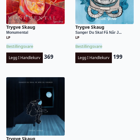
Trygve Skaug
Trygve Skaug
Monumental
Sanger Du Skal Få Når J...
LP
LP
Bestillingsvare
Bestillingsvare
369
199
Legg I Handlekurv
Legg I Handlekurv
Trygve Skaug