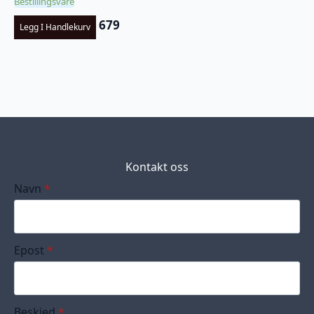
Bestillingsvare
679
Legg I Handlekurv
Kontakt oss
Navn
*
Epost
*
Beskjed
*