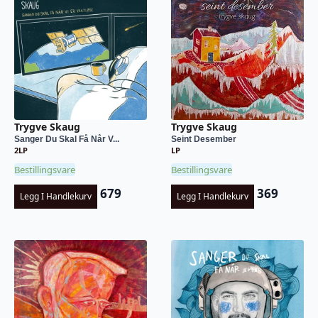
Trygve Skaug
Trygve Skaug
Sanger Du Skal Få Når V...
Seint Desember
2LP
LP
Bestillingsvare
Bestillingsvare
679
369
Legg I Handlekurv
Legg I Handlekurv