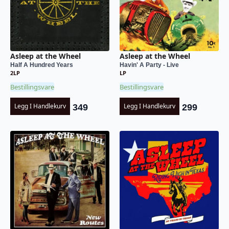
Asleep at the Wheel
Asleep at the Wheel
Half A Hundred Years
Havin' A Party - Live
2LP
LP
Bestillingsvare
Bestillingsvare
Legg I Handlekurv
Legg I Handlekurv
349
299