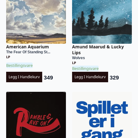
American Aquarium
Amund Maarud & Lucky
Lips
The Fear Of Standing St...
LP
Wolves
LP
Bestillingsvare
Bestillingsvare
Legg I Handlekurv
Legg I Handlekurv
349
329