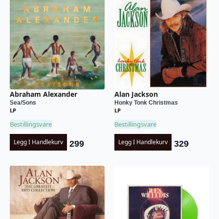
Abraham Alexander
Alan Jackson
Sea/Sons
Honky Tonk Christmas
LP
LP
Bestillingsvare
Bestillingsvare
Legg I Handlekurv
Legg I Handlekurv
299
329