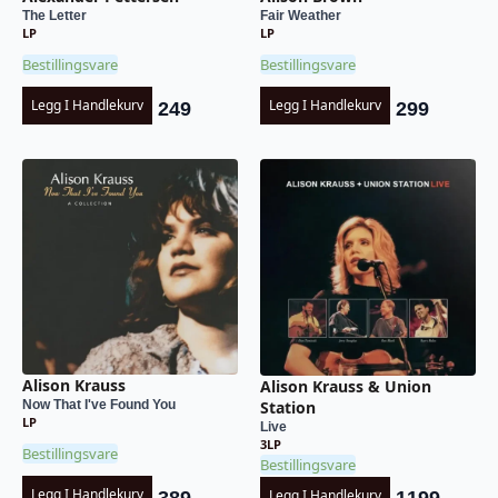
The Letter
Fair Weather
LP
LP
Bestillingsvare
Bestillingsvare
Legg I Handlekurv
Legg I Handlekurv
249
299
Alison Krauss
Alison Krauss & Union
Station
Now That I've Found You
LP
Live
3LP
Bestillingsvare
Bestillingsvare
Legg I Handlekurv
Legg I Handlekurv
389