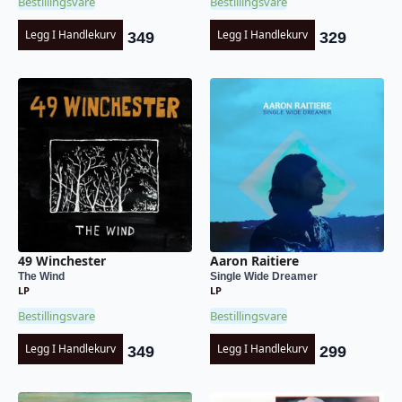
Bestillingsvare
Bestillingsvare
Legg I Handlekurv
Legg I Handlekurv
349
329
49 Winchester
Aaron Raitiere
The Wind
Single Wide Dreamer
LP
LP
Bestillingsvare
Bestillingsvare
Legg I Handlekurv
Legg I Handlekurv
349
299