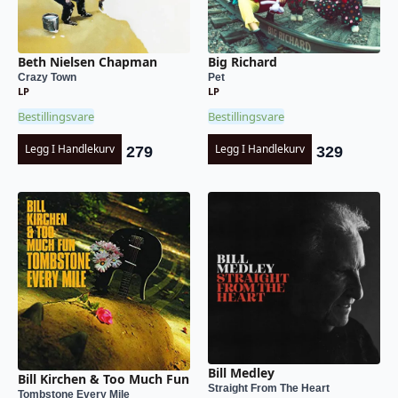
Beth Nielsen Chapman
Big Richard
Crazy Town
Pet
LP
LP
Bestillingsvare
Bestillingsvare
Legg I Handlekurv
Legg I Handlekurv
279
329
Bill Medley
Bill Kirchen & Too Much Fun
Straight From The Heart
Tombstone Every Mile