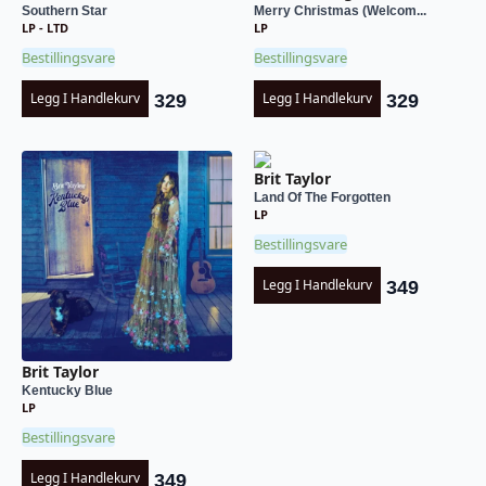
Southern Star
Merry Christmas (Welcom...
LP - LTD
LP
Bestillingsvare
Bestillingsvare
Legg I Handlekurv
Legg I Handlekurv
329
329
Brit Taylor
Land Of The Forgotten
LP
Bestillingsvare
Legg I Handlekurv
349
Brit Taylor
Kentucky Blue
LP
Bestillingsvare
Legg I Handlekurv
349