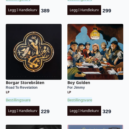
Legg I Handlekurv
Legg I Handlekurv
389
299
Borgar Storebråten
Boy Golden
Road To Revelation
For Jimmy
LP
LP
Bestillingsvare
Bestillingsvare
Legg I Handlekurv
Legg I Handlekurv
229
329