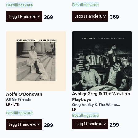
Bestillingsvare
Bestillingsvare
Legg I Handlekurv
Legg I Handlekurv
369
369
Ashley Greg & The Western
Aoife O'Donovan
Playboys
All My Friends
LP - LTD
Greg Ashley & The Weste...
LP
Bestillingsvare
Bestillingsvare
Legg I Handlekurv
299
Legg I Handlekurv
299