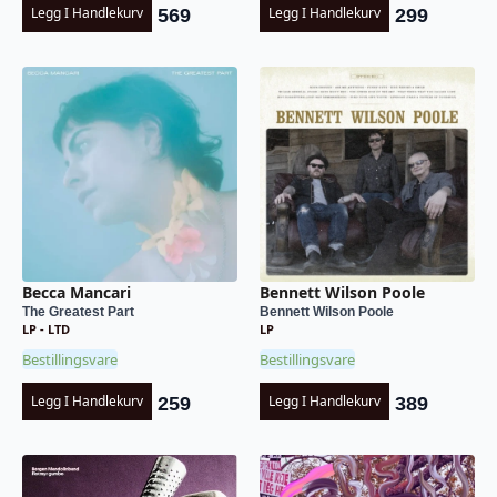
Legg I Handlekurv
Legg I Handlekurv
569
299
Becca Mancari
Bennett Wilson Poole
The Greatest Part
Bennett Wilson Poole
LP - LTD
LP
Bestillingsvare
Bestillingsvare
Legg I Handlekurv
Legg I Handlekurv
259
389