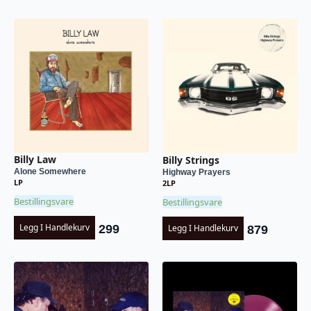
Billy Law
Billy Strings
Alone Somewhere
Highway Prayers
LP
2LP
Bestillingsvare
Bestillingsvare
Legg I Handlekurv
Legg I Handlekurv
299
879