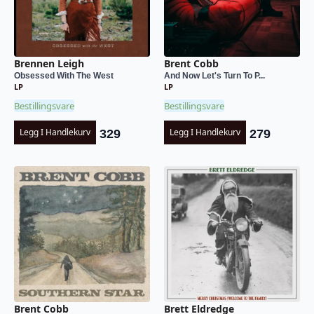
Brennen Leigh
Brent Cobb
Obsessed With The West
And Now Let's Turn To P...
LP
LP
Bestillingsvare
Bestillingsvare
Legg I Handlekurv
Legg I Handlekurv
329
279
Brent Cobb
Brett Eldredge