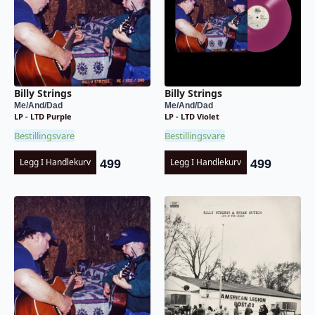
Billy Strings
Billy Strings
Me/And/Dad
Me/And/Dad
LP - LTD Purple
LP - LTD Violet
Bestillingsvare
Bestillingsvare
Legg I Handlekurv
Legg I Handlekurv
499
499