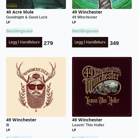
40 Acre Mule
49 Winchester
Goodnight & Good Luck
49 Winchester
LP
LP
Bestillingsvare
Bestillingsvare
Legg I Handlekurv
Legg I Handlekurv
279
349
49 Winchester
49 Winchester
III
Leavin' This Holler
LP
LP