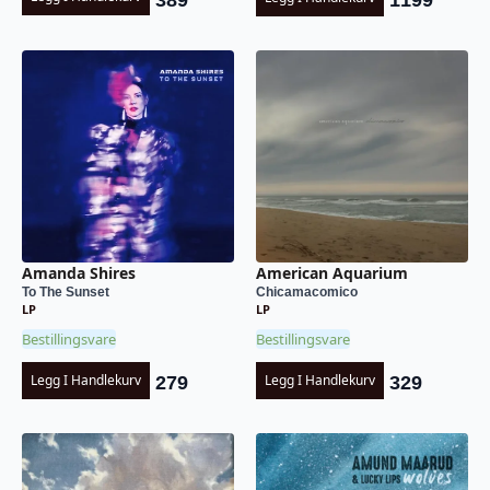
1199
Amanda Shires
American Aquarium
To The Sunset
Chicamacomico
LP
LP
Bestillingsvare
Bestillingsvare
Legg I Handlekurv
Legg I Handlekurv
279
329