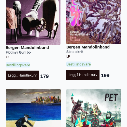
Bergen Mandolinband
Bergen Mandolinband
Siste skrik
Flotmyr Gumbo
LP
LP
Bestillingsvare
Bestillingsvare
Legg I Handlekurv
199
Legg I Handlekurv
179