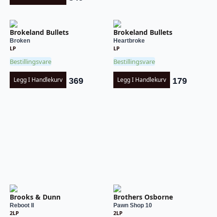
Brokeland Bullets
Brokeland Bullets
Broken
Heartbroke
LP
LP
Bestillingsvare
Bestillingsvare
Legg I Handlekurv
Legg I Handlekurv
369
179
Brooks & Dunn
Brothers Osborne
Reboot II
Pawn Shop 10
2LP
2LP