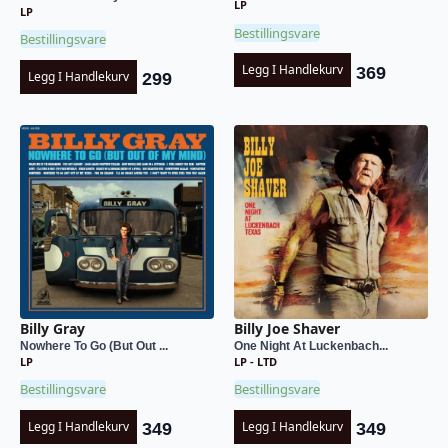
LP
LP
Bestillingsvare
Bestillingsvare
Legg I Handlekurv
369
Legg I Handlekurv
299
Billy Gray
Billy Joe Shaver
Nowhere To Go (But Out ...
One Night At Luckenbach...
LP
LP - LTD
Bestillingsvare
Bestillingsvare
Legg I Handlekurv
Legg I Handlekurv
349
349