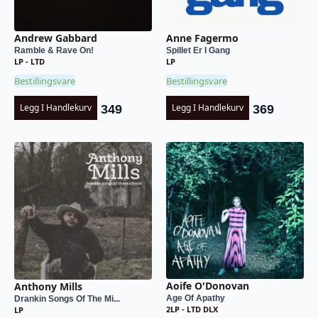
Andrew Gabbard
Anne Fagermo
Ramble & Rave On!
Spillet Er I Gang
LP - LTD
LP
Bestillingsvare
Bestillingsvare
Legg I Handlekurv
Legg I Handlekurv
349
369
Aoife O'Donovan
Anthony Mills
Age Of Apathy
Drankin Songs Of The Mi...
2LP - LTD DLX
LP