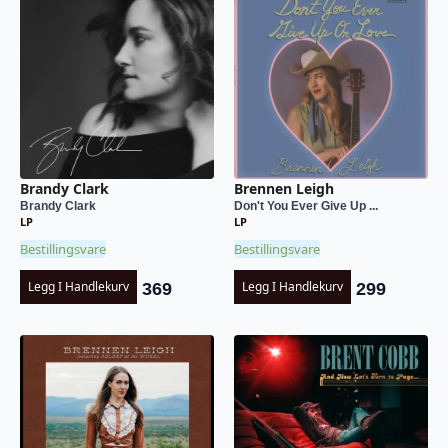
Brandy Clark
Brennen Leigh
Brandy Clark
Don't You Ever Give Up ...
LP
LP
Bestillingsvare
Bestillingsvare
Legg I Handlekurv
Legg I Handlekurv
369
299