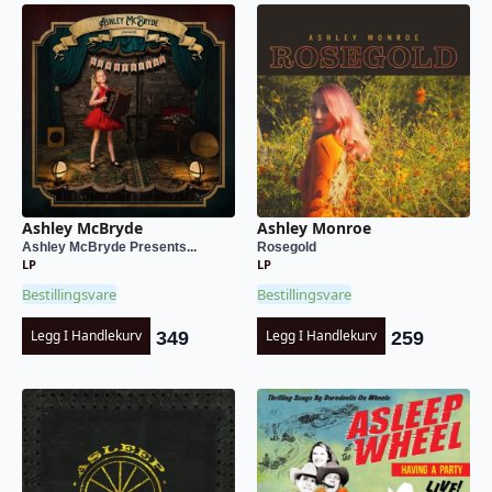
Ashley McBryde
Ashley Monroe
Ashley McBryde Presents...
Rosegold
LP
LP
Bestillingsvare
Bestillingsvare
Legg I Handlekurv
Legg I Handlekurv
349
259