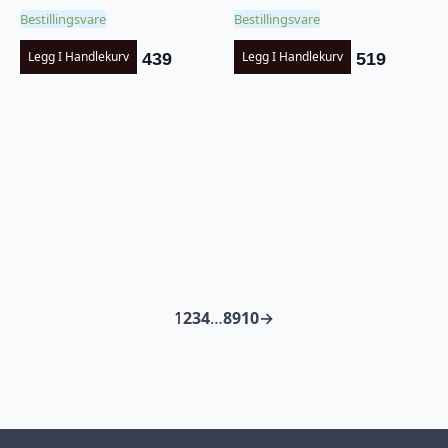
Bestillingsvare
Bestillingsvare
Legg I Handlekurv
Legg I Handlekurv
439
519
1
2
3
4
…
8
9
10
→