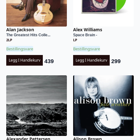
Alan Jackson
Alex Williams
The Greatest Hits Colle...
Space Brain -
2LP
LP
Bestillingsvare
Bestillingsvare
Legg I Handlekurv
Legg I Handlekurv
439
299
Alexander Pettersen
Alison Brown