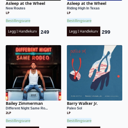
Asleep at the Wheel
Asleep at the Wheel
New Routes
Riding High In Texas
LP
LP
Bestillingsvare
Bestillingsvare
Legg I Handlekurv
Legg I Handlekurv
249
299
Bailey Zimmerman
Barry Walker Jr.
Different Night Same Ro...
Paleo Sol
2LP
LP
Bestillingsvare
Bestillingsvare