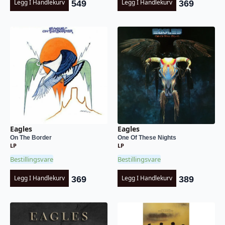
Legg I Handlekurv
Legg I Handlekurv
549
369
Eagles
Eagles
On The Border
One Of These Nights
LP
LP
Bestillingsvare
Bestillingsvare
Legg I Handlekurv
Legg I Handlekurv
369
389