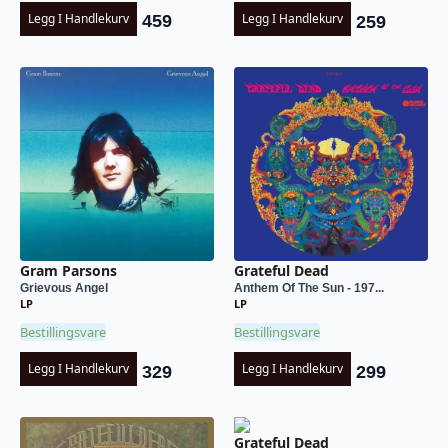
Legg I Handlekurv
Legg I Handlekurv
459
259
Gram Parsons
Grateful Dead
Grievous Angel
Anthem Of The Sun - 197...
LP
LP
Bestillingsvare
Bestillingsvare
Legg I Handlekurv
Legg I Handlekurv
329
299
Grateful Dead