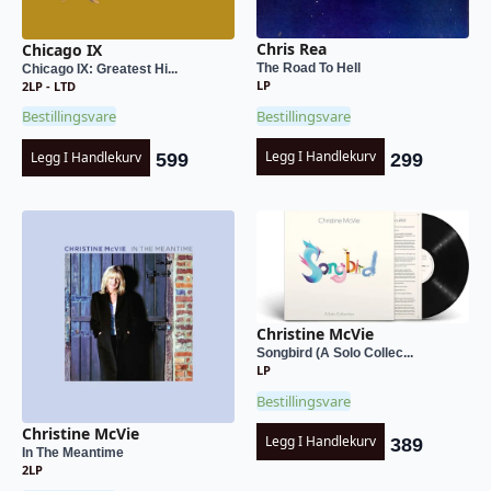
Chris Rea
Chicago IX
The Road To Hell
Chicago IX: Greatest Hi...
LP
2LP - LTD
Bestillingsvare
Bestillingsvare
Legg I Handlekurv
Legg I Handlekurv
299
599
Christine McVie
Songbird (A Solo Collec...
LP
Bestillingsvare
Christine McVie
Legg I Handlekurv
389
In The Meantime
2LP