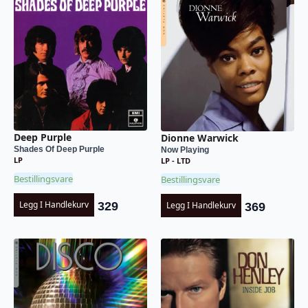
Deep Purple
Dionne Warwick
Shades Of Deep Purple
Now Playing
LP
LP - LTD
Bestillingsvare
Bestillingsvare
Legg I Handlekurv
Legg I Handlekurv
329
369