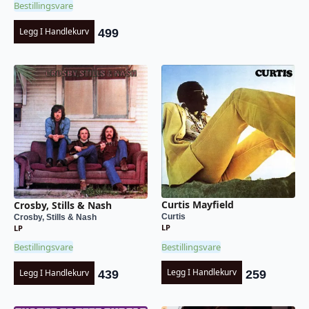
Bestillingsvare
Legg I Handlekurv
499
Curtis Mayfield
Crosby, Stills & Nash
Curtis
Crosby, Stills & Nash
LP
LP
Bestillingsvare
Bestillingsvare
Legg I Handlekurv
Legg I Handlekurv
259
439