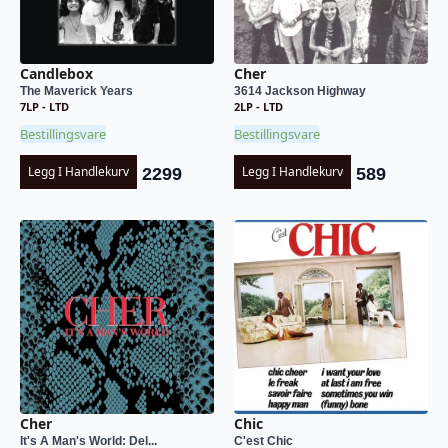
Candlebox
Cher
The Maverick Years
3614 Jackson Highway
7LP - LTD
2LP - LTD
Bestillingsvare
Bestillingsvare
Legg I Handlekurv
Legg I Handlekurv
2299
589
Cher
Chic
It's A Man's World: Del...
C'est Chic