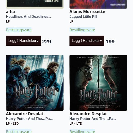
a-ha
Alanis Morissette
Headlines And Deadlines...
Jagged Little Pill
LP
LP
Bestillingsvare
Bestillingsvare
Legg I Handlekurv
Legg I Handlekurv
229
199
Alexandre Desplat
Alexandre Desplat
Harry Potter And The…Pa...
Harry Potter And The…Pa...
LP - LTD
LP - LTD
Bestillingsvare
Bestillingsvare