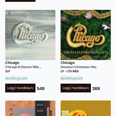
Chicago
Chicago
Chicago II (Steven Wils...
Greatest Christmas Hits
2LP
LP - LTD RØD
Bestillingsvare
Bestillingsvare
Legg I Handlekurv
Legg I Handlekurv
549
369