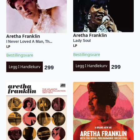
Aretha Franklin
Aretha Franklin
Lady Soul
I Never Loved A Man, Th...
LP
LP
Bestillingsvare
Bestillingsvare
Legg I Handlekurv
299
Legg I Handlekurv
299