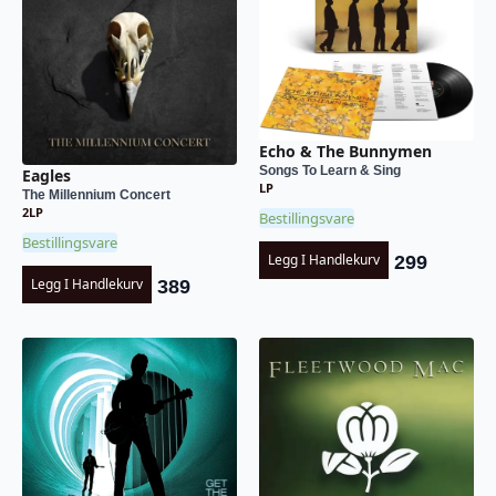
Echo & The Bunnymen
Songs To Learn & Sing
Eagles
LP
The Millennium Concert
2LP
Bestillingsvare
Bestillingsvare
Legg I Handlekurv
299
Legg I Handlekurv
389