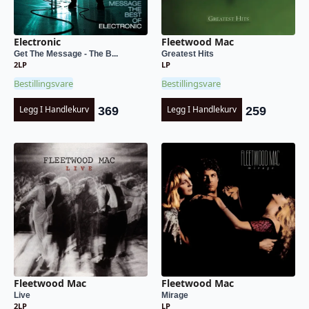
Electronic
Fleetwood Mac
Get The Message - The B...
Greatest Hits
2LP
LP
Bestillingsvare
Bestillingsvare
Legg I Handlekurv
Legg I Handlekurv
369
259
Fleetwood Mac
Fleetwood Mac
Live
Mirage
2LP
LP