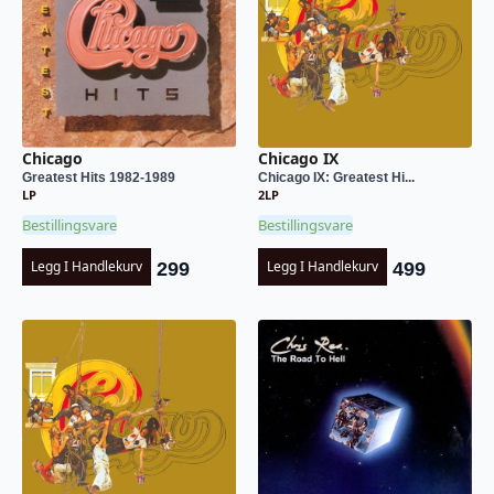
Chicago
Chicago IX
Greatest Hits 1982-1989
Chicago IX: Greatest Hi...
LP
2LP
Bestillingsvare
Bestillingsvare
Legg I Handlekurv
Legg I Handlekurv
299
499