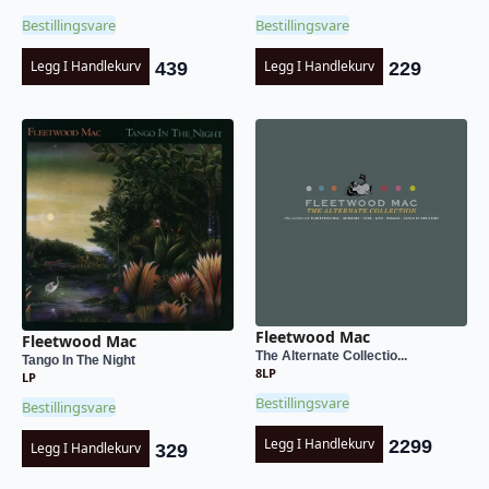
Bestillingsvare
Bestillingsvare
Legg I Handlekurv
Legg I Handlekurv
439
229
Fleetwood Mac
Fleetwood Mac
The Alternate Collectio...
Tango In The Night
8LP
LP
Bestillingsvare
Bestillingsvare
Legg I Handlekurv
2299
Legg I Handlekurv
329