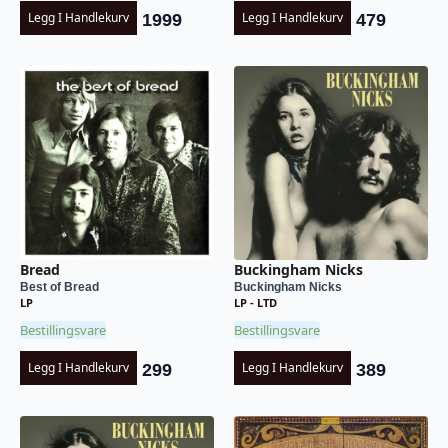
Legg I Handlekurv
Legg I Handlekurv
1999
479
Bread
Buckingham Nicks
Best of Bread
Buckingham Nicks
LP
LP - LTD
Bestillingsvare
Bestillingsvare
Legg I Handlekurv
Legg I Handlekurv
299
389