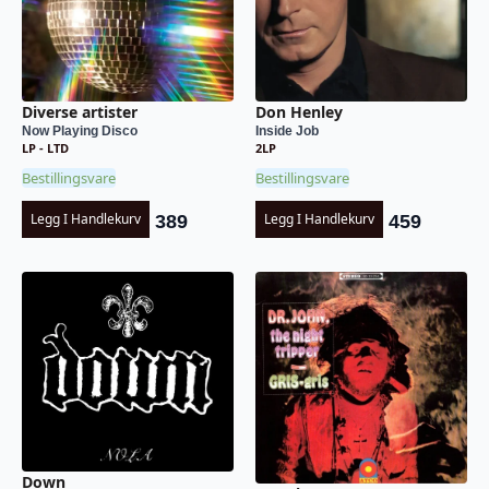
Diverse artister
Don Henley
Now Playing Disco
Inside Job
LP - LTD
2LP
Bestillingsvare
Bestillingsvare
Legg I Handlekurv
Legg I Handlekurv
389
459
Down