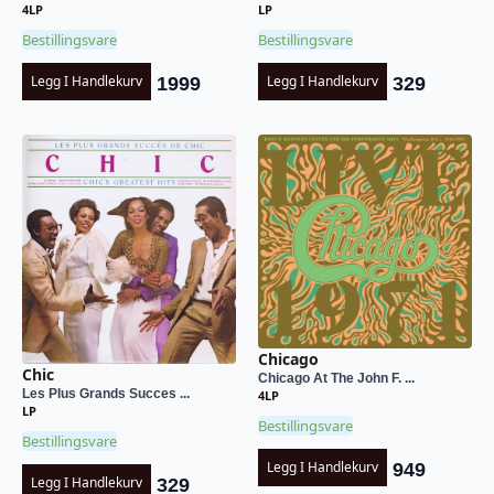
4LP
LP
Bestillingsvare
Bestillingsvare
Legg I Handlekurv
Legg I Handlekurv
1999
329
Chicago
Chic
Chicago At The John F. ...
Les Plus Grands Succes ...
4LP
LP
Bestillingsvare
Bestillingsvare
Legg I Handlekurv
949
Legg I Handlekurv
329