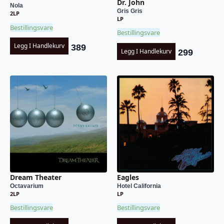
Dr. John
Nola
Gris Gris
2LP
LP
Bestillingsvare
Bestillingsvare
Legg I Handlekurv
389
Legg I Handlekurv
299
Dream Theater
Eagles
Octavarium
Hotel California
2LP
LP
Bestillingsvare
Bestillingsvare