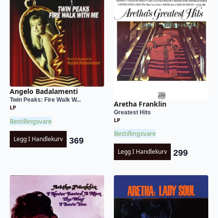
Angelo Badalamenti
Twin Peaks: Fire Walk W...
Aretha Franklin
LP
Greatest Hits
LP
Bestillingsvare
Bestillingsvare
Legg I Handlekurv
369
Legg I Handlekurv
299