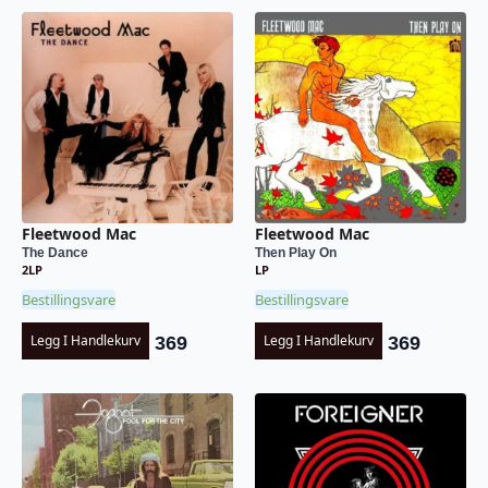
Fleetwood Mac
Fleetwood Mac
The Dance
Then Play On
2LP
LP
Bestillingsvare
Bestillingsvare
Legg I Handlekurv
Legg I Handlekurv
369
369