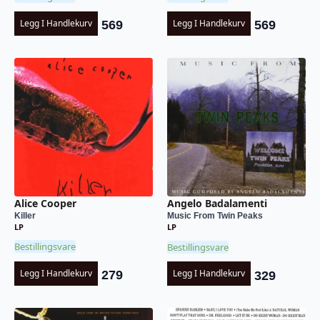
Legg I Handlekurv
Legg I Handlekurv
569
569
Alice Cooper
Angelo Badalamenti
Killer
Music From Twin Peaks
LP
LP
Bestillingsvare
Bestillingsvare
Legg I Handlekurv
Legg I Handlekurv
279
329