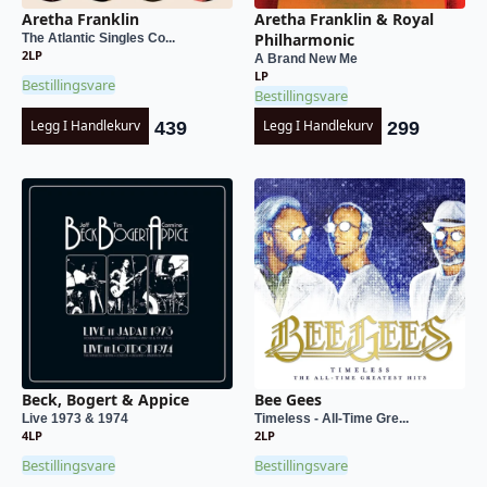
Aretha Franklin
Aretha Franklin & Royal
Philharmonic
The Atlantic Singles Co...
2LP
A Brand New Me
LP
Bestillingsvare
Bestillingsvare
Legg I Handlekurv
Legg I Handlekurv
439
299
Beck, Bogert & Appice
Bee Gees
Live 1973 & 1974
Timeless - All-Time Gre...
4LP
2LP
Bestillingsvare
Bestillingsvare