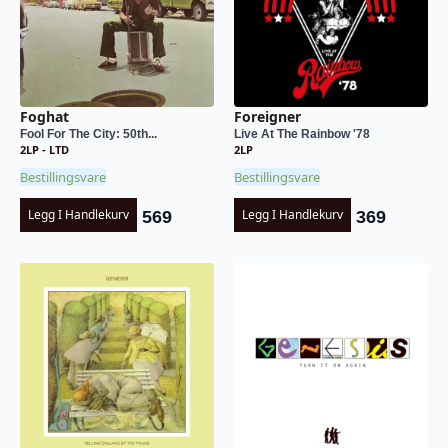
Foghat
Foreigner
Fool For The City: 50th...
Live At The Rainbow '78
2LP - LTD
2LP
Bestillingsvare
Bestillingsvare
Legg I Handlekurv
Legg I Handlekurv
569
369