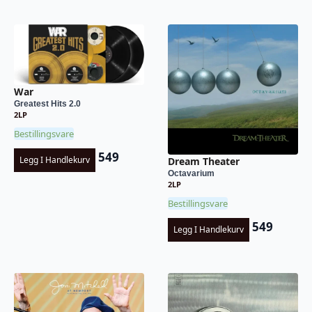
War
Greatest Hits 2.0
2LP
Bestillingsvare
549
Legg I Handlekurv
Dream Theater
Octavarium
2LP
Bestillingsvare
549
Legg I Handlekurv