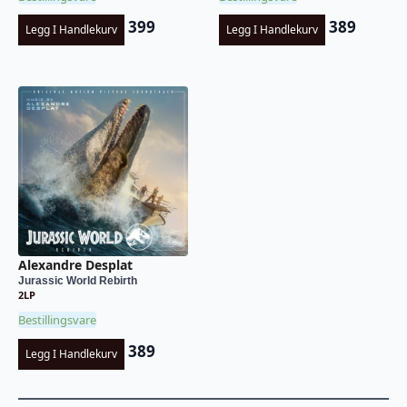
399
389
Legg I Handlekurv
Legg I Handlekurv
Alexandre Desplat
Jurassic World Rebirth
2LP
Bestillingsvare
389
Legg I Handlekurv