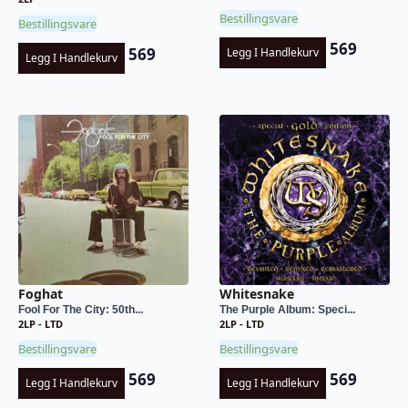
Bestillingsvare
Bestillingsvare
569
569
Legg I Handlekurv
Legg I Handlekurv
Foghat
Whitesnake
Fool For The City: 50th...
The Purple Album: Speci...
2LP - LTD
2LP - LTD
Bestillingsvare
Bestillingsvare
569
569
Legg I Handlekurv
Legg I Handlekurv