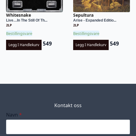
Whitesnake
Sepultura
Live…In The Still Of Th...
Arise - Expanded Editio...
2LP
2LP
Bestillingsvare
Bestillingsvare
549
549
Legg I Handlekurv
Legg I Handlekurv
Kontakt oss
Navn
*