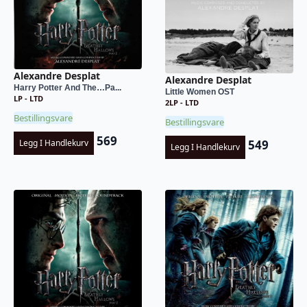
Alexandre Desplat
Alexandre Desplat
Harry Potter And The…Pa...
Little Women OST
LP - LTD
2LP - LTD
Bestillingsvare
Bestillingsvare
569
549
Legg I Handlekurv
Legg I Handlekurv