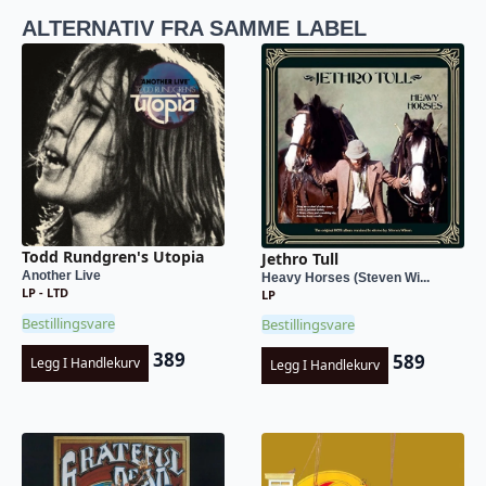
ALTERNATIV FRA SAMME LABEL
Todd Rundgren's Utopia
Jethro Tull
Another Live
Heavy Horses (Steven Wi...
LP - LTD
LP
Bestillingsvare
Bestillingsvare
389
589
Legg I Handlekurv
Legg I Handlekurv