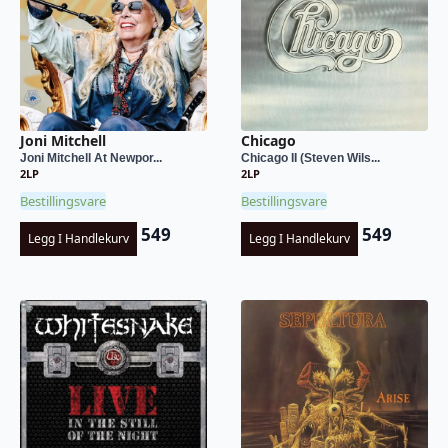
Joni Mitchell
Chicago
Joni Mitchell At Newpor...
Chicago II (Steven Wils...
2LP
2LP
Bestillingsvare
Bestillingsvare
549
549
Legg I Handlekurv
Legg I Handlekurv