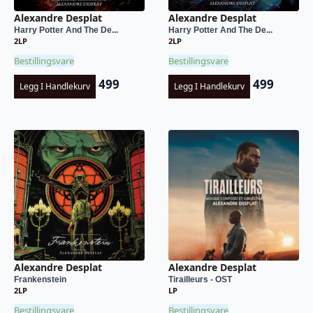
Alexandre Desplat
Alexandre Desplat
Harry Potter And The De...
Harry Potter And The De...
2LP
2LP
Bestillingsvare
Bestillingsvare
499
499
Legg I Handlekurv
Legg I Handlekurv
Alexandre Desplat
Alexandre Desplat
Frankenstein
Tirailleurs - OST
2LP
LP
Bestillingsvare
Bestillingsvare