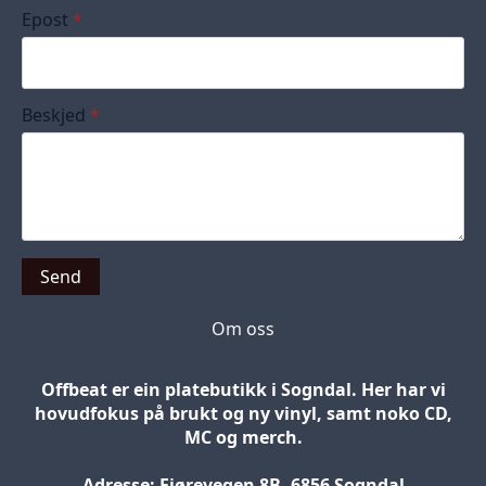
Epost
*
Beskjed
*
Send
Om oss
Offbeat er ein platebutikk i Sogndal. Her har vi
hovudfokus på brukt og ny vinyl, samt noko CD,
MC og merch.
Adresse: Fjørevegen 8B, 6856 Sogndal