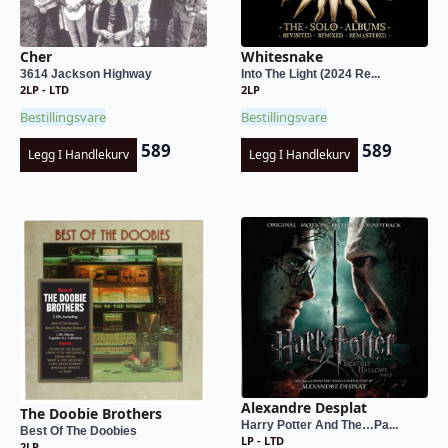
Cher
Whitesnake
3614 Jackson Highway
Into The Light (2024 Re...
2LP - LTD
2LP
Bestillingsvare
Bestillingsvare
589
589
Legg I Handlekurv
Legg I Handlekurv
Alexandre Desplat
The Doobie Brothers
Harry Potter And The…Pa...
Best Of The Doobies
LP - LTD
2LP