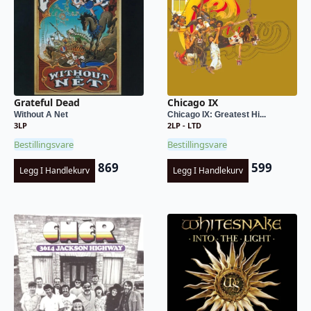
Grateful Dead
Chicago IX
Without A Net
Chicago IX: Greatest Hi...
3LP
2LP - LTD
Bestillingsvare
Bestillingsvare
869
599
Legg I Handlekurv
Legg I Handlekurv