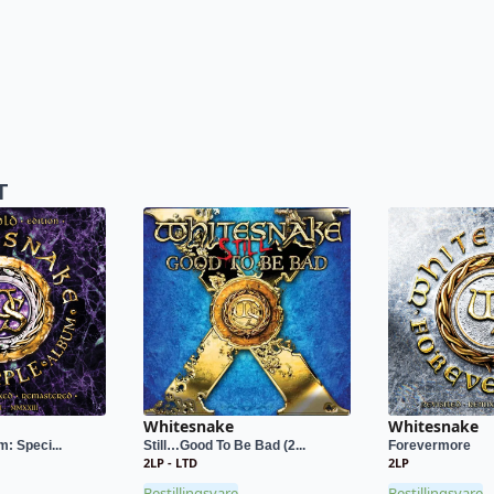
T
Whitesnake
Whitesnake
: Speci...
Still…Good To Be Bad (2...
Forevermore
2LP - LTD
2LP
Bestillingsvare
Bestillingsvare