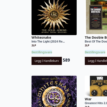
Whitesnake
The Doobie B
Into The Light (2024 Re...
Best Of The Doo
2LP
2LP
Bestillingsvare
Bestillingsvare
589
Legg I Handlekurv
Legg I Handle
War
Greatest Hits 2.
2LP