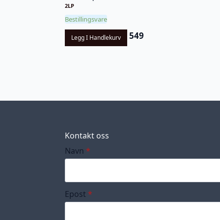
2LP
Bestillingsvare
549
Legg I Handlekurv
Kontakt oss
Navn
*
Epost
*