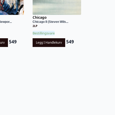
Chicago
Newpor...
Chicago II (Steven Wils...
2LP
Bestillingsvare
549
549
kurv
Legg I Handlekurv