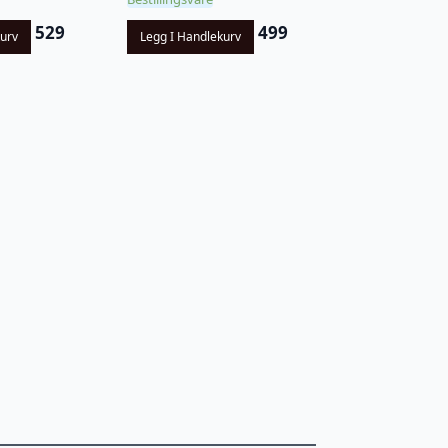
529
499
kurv
Legg I Handlekurv