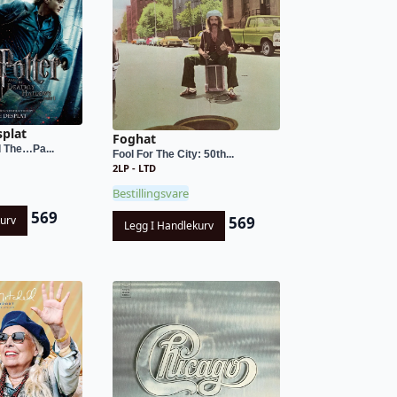
splat
Foghat
d The…Pa...
Fool For The City: 50th...
2LP - LTD
Bestillingsvare
569
569
kurv
Legg I Handlekurv