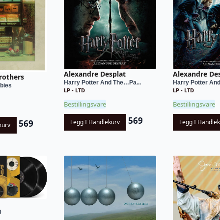
Alexandre De
Alexandre Desplat
rothers
Harry Potter An
Harry Potter And The…Pa...
bies
LP - LTD
LP - LTD
Bestillingsvare
Bestillingsvare
569
569
Legg I Handle
Legg I Handlekurv
kurv
0