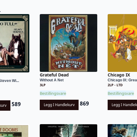
L
Grateful Dead
Chicago IX
Without A Net
Chicago IX: Great
teven Wi...
3LP
2LP - LTD
Bestillingsvare
Bestillingsvare
869
589
Legg I Handlekurv
Legg I Handle
kurv