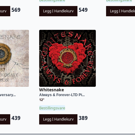
569
549
kurv
Legg I Handlekurv
Legg I Handle
Whitesnake
versary...
Always & Forever-LTD Pi...
12"
Bestillingsvare
439
389
kurv
Legg I Handlekurv