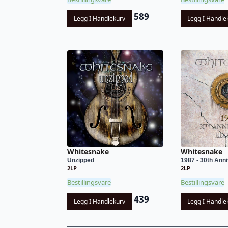
589
Legg I Handlekurv
Legg I Handle
Whitesnake
Whitesnake
Unzipped
1987 - 30th Anni
2LP
2LP
Bestillingsvare
Bestillingsvare
439
Legg I Handlekurv
Legg I Handle