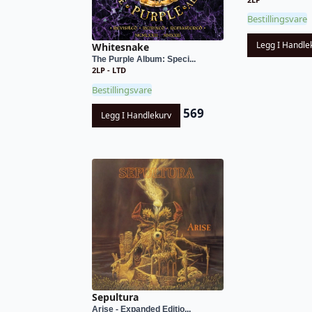
Bestillingsvare
Legg I Handle
Whitesnake
The Purple Album: Speci...
2LP - LTD
Bestillingsvare
569
Legg I Handlekurv
Sepultura
Arise - Expanded Editio...