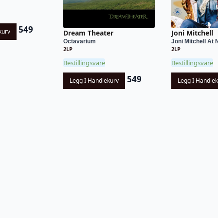
549
kurv
Dream Theater
Joni Mitchell
Octavarium
Joni Mitchell At 
2LP
2LP
Bestillingsvare
Bestillingsvare
549
Legg I Handlekurv
Legg I Handle