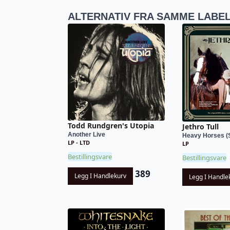
ALTERNATIV FRA SAMME LABE
Todd Rundgren's Utopia
Jethro Tull
Another Live
Heavy Horses (S
LP - LTD
LP
Bestillingsvare
Bestillingsvare
389
Legg I Handlekurv
Legg I Handle