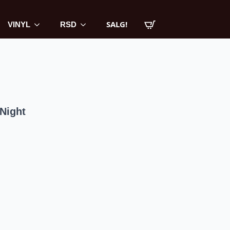
SALG!
VINYL
RSD
 Night