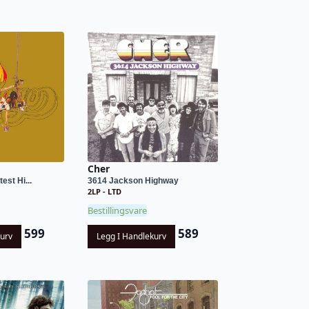
Cher
est Hi...
3614 Jackson Highway
2LP - LTD
Bestillingsvare
599
589
kurv
Legg I Handlekurv