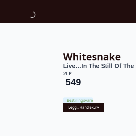
Whitesnake
Live…In The Still Of The
2LP
549
Bestillingsvare
Legg I Handlekurv