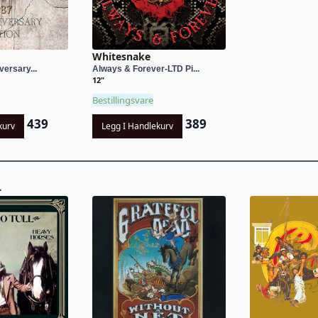
Whitesnake
versary...
Always & Forever-LTD Pi...
12"
Bestillingsvare
439
389
kurv
Legg I Handlekurv
L