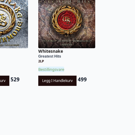
Whitesnake
Greatest Hits
2LP
Bestillingsvare
529
499
kurv
Legg I Handlekurv