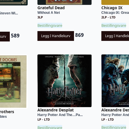
Grateful Dead
Chicago IX
Without A Net
Chicago IX: Great
teven Wi...
3LP
2LP - LTD
Bestillingsvare
Bestillingsvare
869
589
Legg I Handlekurv
Legg I Handle
kurv
Alexandre De
Alexandre Desplat
rothers
Harry Potter An
Harry Potter And The…Pa...
bies
LP - LTD
LP - LTD
Bestillingsvare
Bestillingsvare