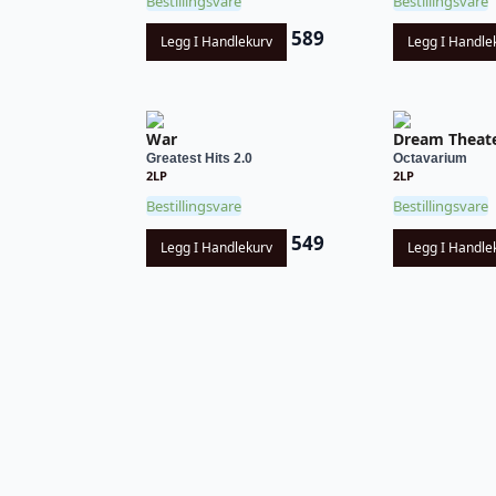
Bestillingsvare
Bestillingsvare
589
Legg I Handlekurv
Legg I Handle
War
Dream Theat
Greatest Hits 2.0
Octavarium
2LP
2LP
Bestillingsvare
Bestillingsvare
549
Legg I Handlekurv
Legg I Handle