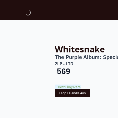
Whitesnake
The Purple Album: Spec
2LP - LTD
569
Bestillingsvare
Legg I Handlekurv