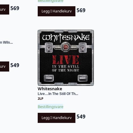
Bestillingsvare
569
569
kurv
Legg I Handlekurv
n Wils...
549
kurv
Whitesnake
Live…In The Still Of Th...
2LP
Bestillingsvare
549
Legg I Handlekurv