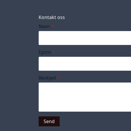
Kontakt oss
Navn
*
Epost
*
Beskjed
*
Send