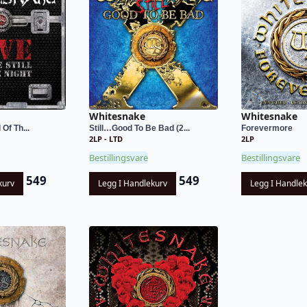
Whitesnake
Whitesnake
 Of Th...
Still…Good To Be Bad (2...
Forevermore
2LP - LTD
2LP
Bestillingsvare
Bestillingsvare
549
549
kurv
Legg I Handlekurv
Legg I Handle