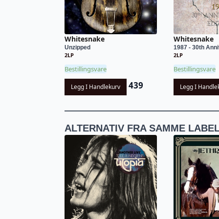
Whitesnake
Whitesnake
Unzipped
1987 - 30th Anni
2LP
2LP
Bestillingsvare
Bestillingsvare
439
Legg I Handlekurv
Legg I Handle
ALTERNATIV FRA SAMME LABE