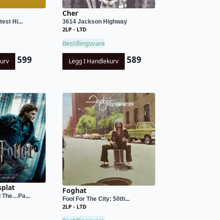
Cher
est Hi...
3614 Jackson Highway
2LP - LTD
Bestillingsvare
599
589
kurv
Legg I Handlekurv
splat
Foghat
d The…Pa...
Fool For The City: 50th...
2LP - LTD