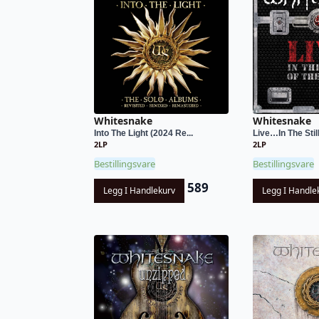
Whitesnake
Whitesnake
Into The Light (2024 Re...
Live…In The Still
2LP
2LP
Bestillingsvare
Bestillingsvare
589
Legg I Handlekurv
Legg I Handle