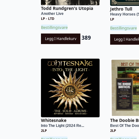
Todd Rundgren's Utopia
Jethro Tull
Another Live
Heavy Horses (S
LP - LTD
LP
Bestillingsvare
Bestillingsvare
389
Legg I Handlekurv
Legg I Handle
Whitesnake
The Doobie B
Into The Light (2024 Re...
Best Of The Doo
2LP
2LP