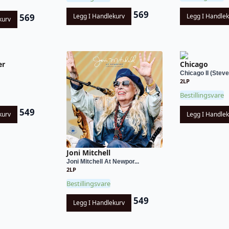
569
569
Legg I Handle
Legg I Handlekurv
kurv
er
Chicago
Chicago II (Steve
2LP
Bestillingsvare
549
kurv
Legg I Handle
Joni Mitchell
Joni Mitchell At Newpor...
2LP
Bestillingsvare
549
Legg I Handlekurv