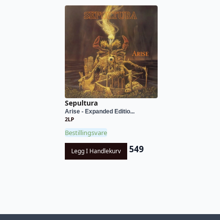
Sepultura
Arise - Expanded Editio...
2LP
Bestillingsvare
549
Legg I Handlekurv