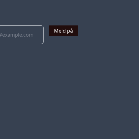
v
Meld på