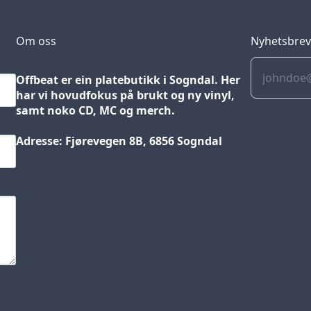
Om oss
Nyhetsbre
Offbeat er ein platebutikk i Sogndal. Her
har vi hovudfokus på brukt og ny vinyl,
samt noko CD, MC og merch.
Adresse: Fjørevegen 8B, 6856 Sogndal
Blog
Jobs
Press
Partners