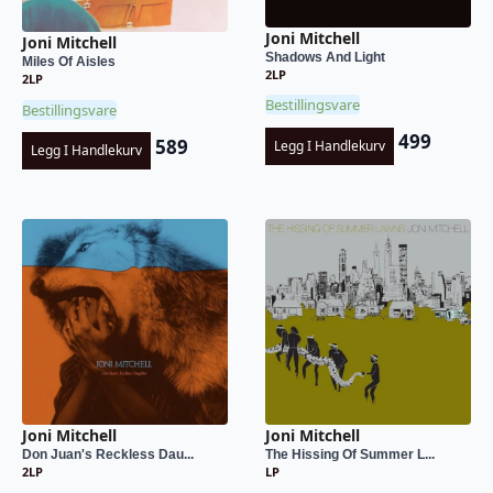
Joni Mitchell
Joni Mitchell
Shadows And Light
Miles Of Aisles
2LP
2LP
Bestillingsvare
Bestillingsvare
499
589
Legg I Handlekurv
Legg I Handlekurv
Joni Mitchell
Joni Mitchell
Don Juan's Reckless Dau...
The Hissing Of Summer L...
2LP
LP