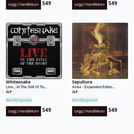
549
549
Legg I Handlekurv
Legg I Handlekurv
Whitesnake
Sepultura
Live…In The Still Of Th...
Arise - Expanded Editio...
2LP
2LP
Bestillingsvare
Bestillingsvare
549
549
Legg I Handlekurv
Legg I Handlekurv