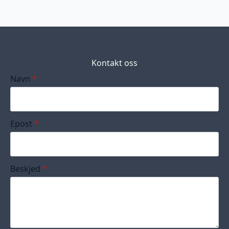
Kontakt oss
Navn
*
Epost
*
Beskjed
*