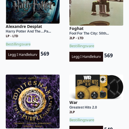
Alexandre Desplat
Foghat
Harry Potter And The…Pa...
Fool For The City: 50th...
LP - LTD
2LP - LTD
Bestillingsvare
Bestillingsvare
569
569
Legg I Handlekurv
Legg I Handlekurv
War
Greatest Hits 2.0
2LP
Bestillingsvare