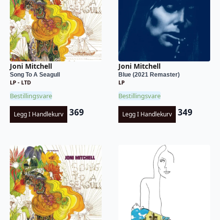
Joni Mitchell
Joni Mitchell
Song To A Seagull
Blue (2021 Remaster)
LP - LTD
LP
Bestillingsvare
Bestillingsvare
369
349
Legg I Handlekurv
Legg I Handlekurv