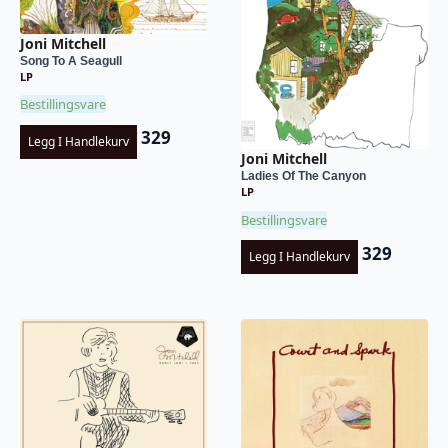
Joni Mitchell
Song To A Seagull
LP
Bestillingsvare
329
Legg I Handlekurv
Joni Mitchell
Ladies Of The Canyon
LP
Bestillingsvare
329
Legg I Handlekurv