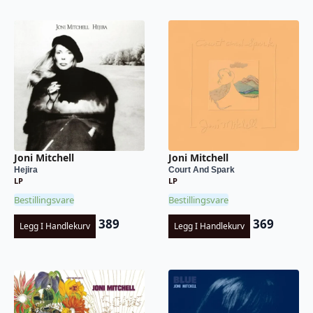
Joni Mitchell
Joni Mitchell
Hejira
Court And Spark
LP
LP
Bestillingsvare
Bestillingsvare
389
369
Legg I Handlekurv
Legg I Handlekurv