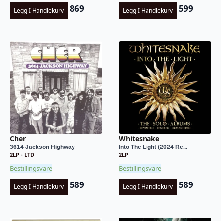
869
599
Legg I Handlekurv
Legg I Handlekurv
Cher
Whitesnake
3614 Jackson Highway
Into The Light (2024 Re...
2LP - LTD
2LP
Bestillingsvare
Bestillingsvare
589
589
Legg I Handlekurv
Legg I Handlekurv