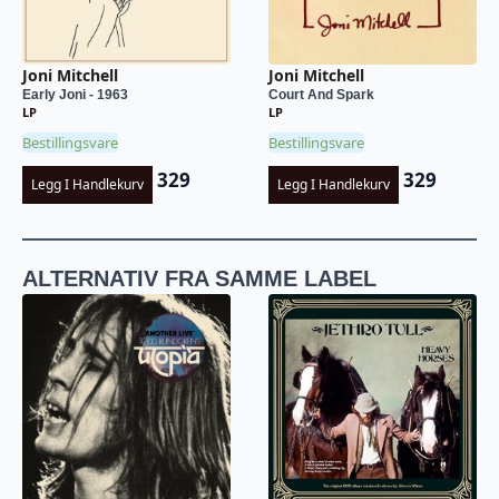
Joni Mitchell
Joni Mitchell
Early Joni - 1963
Court And Spark
LP
LP
Bestillingsvare
Bestillingsvare
329
329
Legg I Handlekurv
Legg I Handlekurv
ALTERNATIV FRA SAMME LABEL