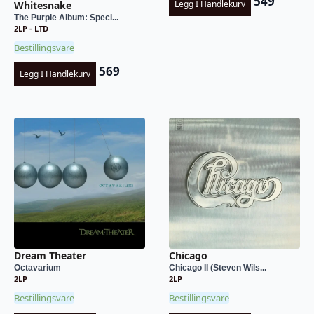
549
Legg I Handlekurv
Whitesnake
The Purple Album: Speci...
2LP - LTD
Bestillingsvare
569
Legg I Handlekurv
Dream Theater
Chicago
Octavarium
Chicago II (Steven Wils...
2LP
2LP
Bestillingsvare
Bestillingsvare