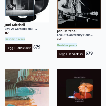
Joni Mitchell
Live At Carnegie Hall -...
Joni Mitchell
3LP
Live At Canterbury Hous...
3LP
Bestillingsvare
Bestillingsvare
679
Legg I Handlekurv
679
Legg I Handlekurv