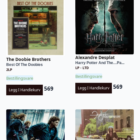
Alexandre Desplat
The Doobie Brothers
Harry Potter And The…Pa...
Best Of The Doobies
LP - LTD
2LP
Bestillingsvare
Bestillingsvare
569
569
Legg I Handlekurv
Legg I Handlekurv