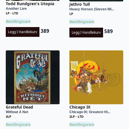
Todd Rundgren's Utopia
Jethro Tull
Another Live
Heavy Horses (Steven Wi...
LP - LTD
LP
Bestillingsvare
Bestillingsvare
389
589
Legg I Handlekurv
Legg I Handlekurv
Grateful Dead
Chicago IX
Without A Net
Chicago IX: Greatest Hi...
3LP
2LP - LTD
Bestillingsvare
Bestillingsvare