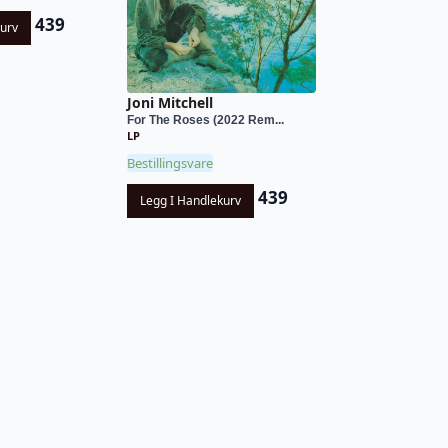
439
kurv
Joni Mitchell
For The Roses (2022 Rem...
LP
Bestillingsvare
439
Legg I Handlekurv