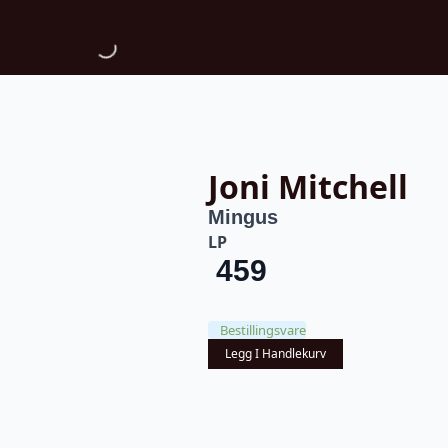
Joni Mitchell
Mingus
LP
459
Bestillingsvare
Legg I Handlekurv