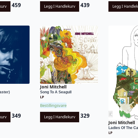
459
439
kurv
Legg I Handlekurv
Legg I Handle
Joni Mitchell
aster)
Song To A Seagull
LP
Bestillingsvare
349
329
kurv
Legg I Handlekurv
Joni Mitchell
Ladies Of The C
LP