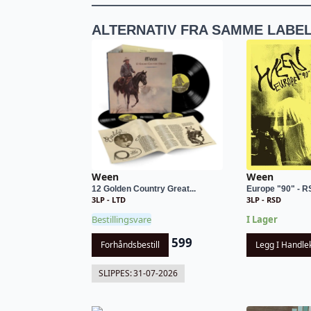
ALTERNATIV FRA SAMME LABE
Ween
Ween
12 Golden Country Great...
Europe "90" - 
3LP - LTD
3LP - RSD
Bestillingsvare
I Lager
599
Forhåndsbestill
Legg I Handle
SLIPPES:
31-07-2026