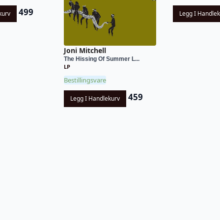
499
kurv
Legg I Handle
Joni Mitchell
The Hissing Of Summer L...
LP
Bestillingsvare
459
Legg I Handlekurv