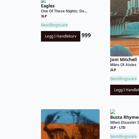
Eagles
One Of These Nights: De...
3LP
Bestillingsvare
999
Legg I Handlekurv
Joni Mitchell
Miles Of Aisles
2LP
Bestillingsvare
Legg I Handle
Busta Rhyme
When Disaster S
2LP - LTD
Bestillingsvare