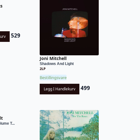
cs
529
kurv
Joni Mitchell
Shadows And Light
2LP
Bestillingsvare
499
Legg I Handlekurv
dt
lume T...