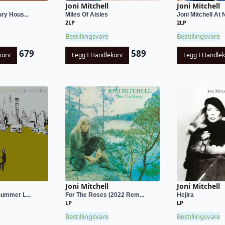
Joni Mitchell
Joni Mitchell
ry Hous...
Miles Of Aisles
Joni Mitchell At 
2LP
2LP
Bestillingsvare
Bestillingsvare
679
589
kurv
Legg I Handlekurv
Legg I Handle
Joni Mitchell
Joni Mitchell
Summer L...
For The Roses (2022 Rem...
Hejira
LP
LP
Bestillingsvare
Bestillingsvare