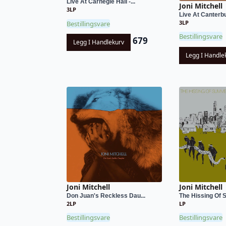
Live At Carnegie Hall -...
Joni Mitchell
3LP
Live At Canterbu
3LP
Bestillingsvare
Bestillingsvare
679
Legg I Handlekurv
Legg I Handle
Joni Mitchell
Joni Mitchell
Don Juan's Reckless Dau...
The Hissing Of 
2LP
LP
Bestillingsvare
Bestillingsvare