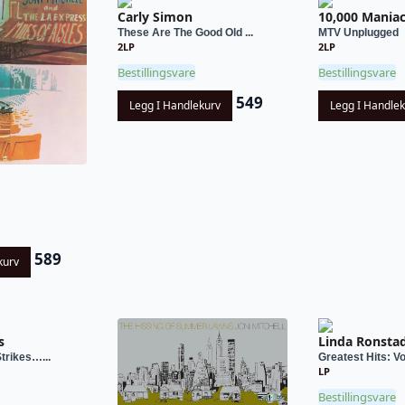
Carly Simon
10,000 Mania
These Are The Good Old ...
MTV Unplugged
2LP
2LP
Bestillingsvare
Bestillingsvare
549
Legg I Handlekurv
Legg I Handle
589
kurv
s
Linda Ronsta
trikes…...
Greatest Hits: Vo
LP
Bestillingsvare