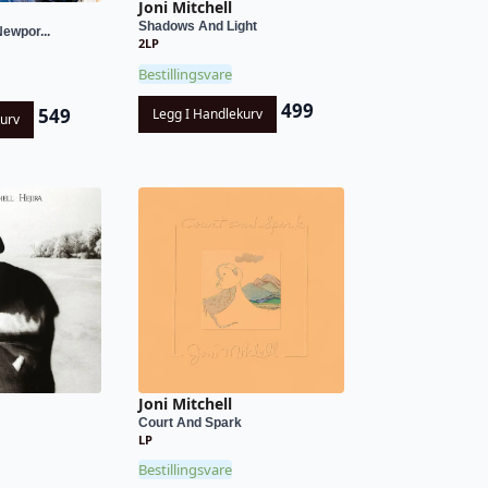
Joni Mitchell
Shadows And Light
Newpor...
2LP
Bestillingsvare
499
549
Legg I Handlekurv
kurv
Joni Mitchell
Court And Spark
LP
Bestillingsvare