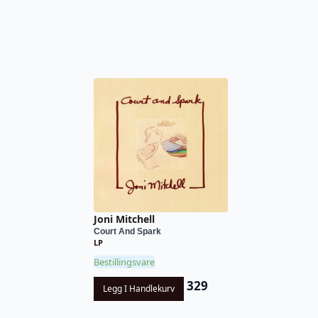
Joni Mitchell
Court And Spark
LP
Bestillingsvare
329
Legg I Handlekurv