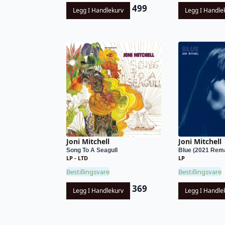
499
Legg I Handlekurv
Legg I Handle
Joni Mitchell
Joni Mitchell
Song To A Seagull
Blue (2021 Rem
LP - LTD
LP
Bestillingsvare
Bestillingsvare
369
Legg I Handlekurv
Legg I Handle