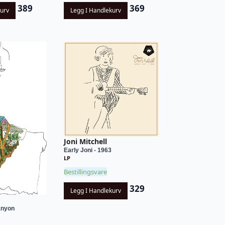
389
369
kurv
Legg I Handlekurv
Joni Mitchell
Early Joni - 1963
LP
Bestillingsvare
329
Legg I Handlekurv
anyon