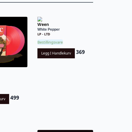
Ween
White Pepper
LP - LTD
Bestillingsvare
369
Legg I Handlekurv
499
kurv