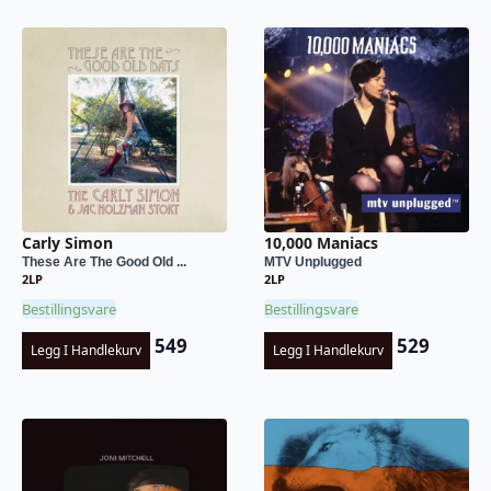
Carly Simon
10,000 Maniacs
These Are The Good Old ...
MTV Unplugged
2LP
2LP
Bestillingsvare
Bestillingsvare
549
529
Legg I Handlekurv
Legg I Handlekurv