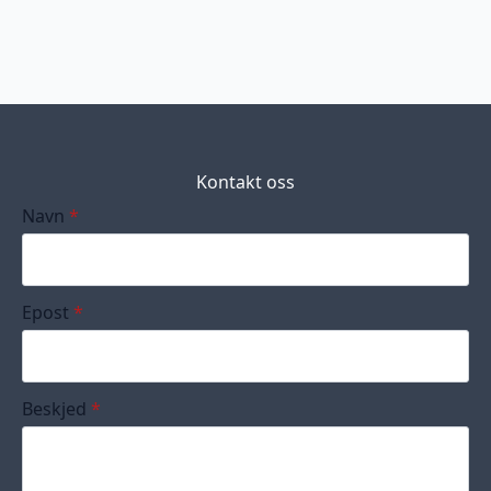
Kontakt oss
Navn
*
Epost
*
Beskjed
*