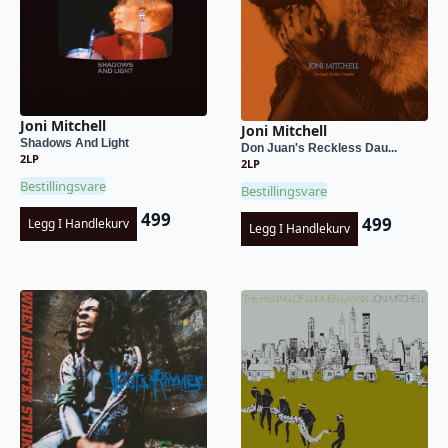
Joni Mitchell
Joni Mitchell
Shadows And Light
Don Juan's Reckless Dau...
2LP
2LP
Bestillingsvare
Bestillingsvare
499
499
Legg I Handlekurv
Legg I Handlekurv