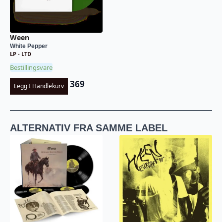
Ween
White Pepper
LP - LTD
Bestillingsvare
369
Legg I Handlekurv
ALTERNATIV FRA SAMME LABEL