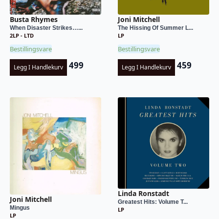
Busta Rhymes
Joni Mitchell
When Disaster Strikes…...
The Hissing Of Summer L...
2LP - LTD
LP
Bestillingsvare
Bestillingsvare
499
459
Legg I Handlekurv
Legg I Handlekurv
Linda Ronstadt
Joni Mitchell
Greatest Hits: Volume T...
Mingus
LP
LP