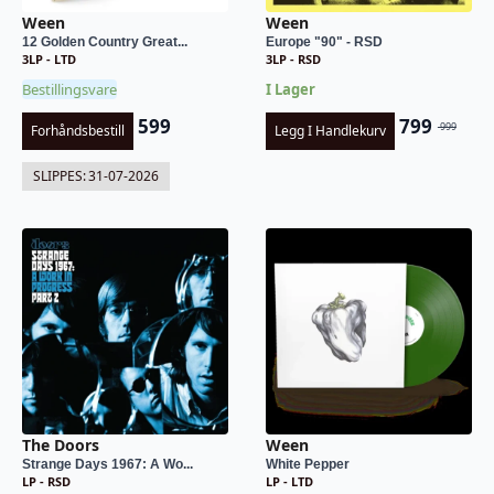
Ween
Ween
12 Golden Country Great...
Europe "90" - RSD
3LP - LTD
3LP - RSD
Bestillingsvare
I Lager
599
799
999
Forhåndsbestill
Legg I Handlekurv
Opprinnel
Nåværend
pris
pris
SLIPPES:
31-07-2026
var:
er:
kr 999.
kr 799.
The Doors
Ween
Strange Days 1967: A Wo...
White Pepper
LP - RSD
LP - LTD