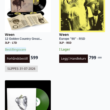
Ween
Ween
12 Golden Country Great...
Europe "90" - RSD
3LP - LTD
3LP - RSD
Bestillingsvare
I Lager
599
799
999
Forhåndsbestill
Legg I Handlekurv
Opprinnel
Nåværend
pris
pris
SLIPPES:
31-07-2026
var:
er:
kr 999.
kr 799.