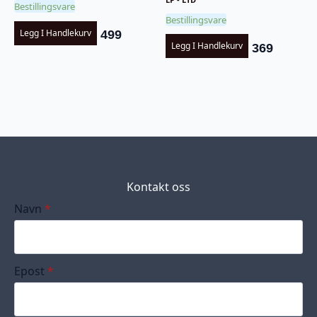
Bestillingsvare
Bestillingsvare
Legg I Handlekurv
499
Legg I Handlekurv
369
Kontakt oss
Navn
*
Epost
*