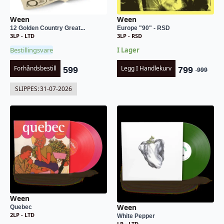
Ween
Ween
12 Golden Country Great...
Europe "90" - RSD
3LP - LTD
3LP - RSD
Bestillingsvare
I Lager
Forhåndsbestill
Legg I Handlekurv
599
799
999
Opprinneli
Nåværende
pris
pris
SLIPPES:
31-07-2026
var:
er:
kr 999.
kr 799.
Ween
Ween
Quebec
2LP - LTD
White Pepper
LP - LTD